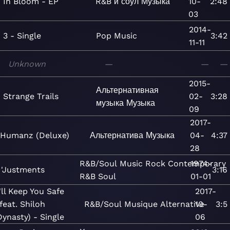
In Bloom - EP
R&B и соул
Музыка
10-
2:48
03
2014-
3 - Single
Pop
Music
3:42
11-11
Unknown
—
—
—
2015-
Альтернативная
Strange Trails
02-
3:28
музыка
Музыка
09
2017-
Humanz (Deluxe)
Альтернатива
Музыка
04-
4:37
28
R&B/Soul
Music
Rock
Contemporary
1974-
 'Justments
3:16
R&B
Soul
01-01
I'll Keep You Safe
2017-
(feat. Shiloh
R&B/Soul
Musique
Alternative
10-
3:5
Dynasty) - Single
06