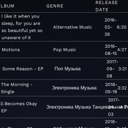
RELEASE
ALBUM
GENRE
DATE
I like it when you
2016-
sleep, for you are
Alternative
Music
02-
6:20
so beautiful yet so
26
unaware of it
2016-
Motions
Pop
Music
4:27
08-15
2017-
Some Reason - EP
Поп
Музыка
09-
3:21
08
The Morning -
2018-
Электроника
Музыка
3:32
Single
05-18
2017-
ll Becomes Okay
Электроника
Музыка
Танцевальная
04-
4:2
Р
 EP
03
2018-