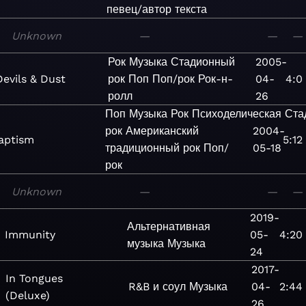
певец/автор текста
Unknown
—
—
—
Рок
Музыка
Стадионный
2005-
Devils & Dust
рок
Поп
Поп/рок
Рок-н-
04-
4:0
ролл
26
Поп
Музыка
Рок
Психоделическая
Ста
рок
Американский
2004-
aptism
5:12
традиционный рок
Поп/
05-18
рок
Unknown
—
—
—
2019-
Альтернативная
Immunity
05-
4:20
музыка
Музыка
24
2017-
In Tongues
R&B и соул
Музыка
04-
2:44
(Deluxe)
26