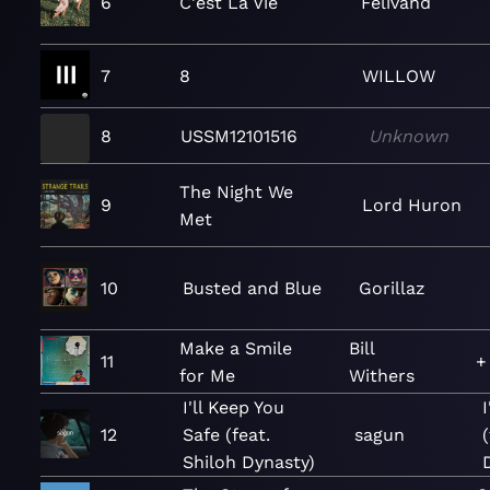
6
C'est La Vie
Felivand
7
8
WILLOW
8
USSM12101516
Unknown
The Night We
9
Lord Huron
Met
10
Busted and Blue
Gorillaz
Make a Smile
Bill
11
+
for Me
Withers
I'll Keep You
12
Safe (feat.
sagun
Shiloh Dynasty)