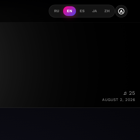
A
RU
EN
ES
JA
ZH
♫ 25
AUGUST 2, 2026