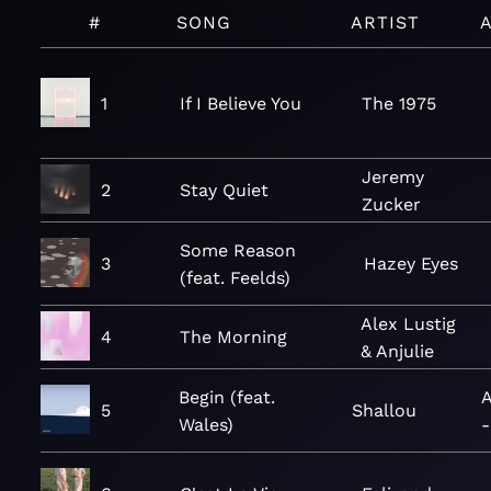
#
SONG
ARTIST
1
If I Believe You
The 1975
Jeremy
2
Stay Quiet
Zucker
Some Reason
3
Hazey Eyes
(feat. Feelds)
Alex Lustig
4
The Morning
& Anjulie
Begin (feat.
A
5
Shallou
Wales)
-