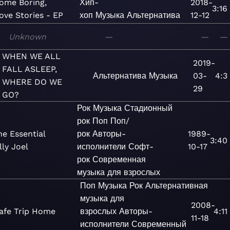
ome Boring,
Хип-
2018-
3:16
ove Stories - EP
хоп
Музыка
Альтернатива
12-12
Unknown
—
—
—
WHEN WE ALL
2019-
FALL ASLEEP,
Альтернатива
Музыка
03-
4:3
WHERE DO WE
29
GO?
Рок
Музыка
Стадионный
рок
Поп
Поп/
he Essential
рок
Авторы-
1989-
3:40
lly Joel
исполнители
Софт-
10-17
рок
Современная
музыка для взрослых
Поп
Музыка
Рок
Альтернативная
музыка для
2008-
afe Trip Home
взрослых
Авторы-
4:11
11-18
исполнители
Современный