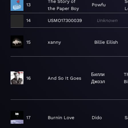
The Story of
S
13
Powfu
the Paper Boy
L
14
USMO17300039
Unknown
15
xanny
Billie Eilish
Билли
T
16
And So It Goes
Джоэл
Bi
17
Burnin Love
Dido
S