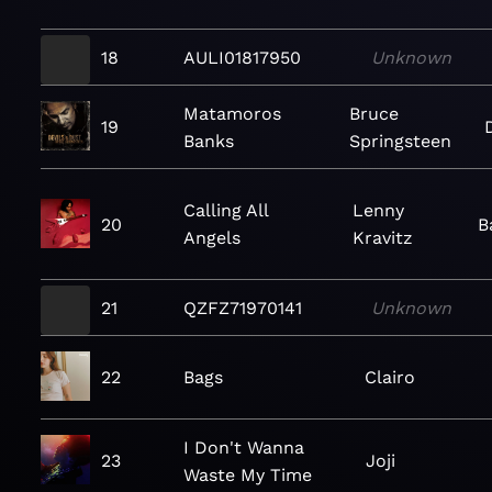
18
AULI01817950
Unknown
Matamoros
Bruce
19
Banks
Springsteen
Calling All
Lenny
20
B
Angels
Kravitz
21
QZFZ71970141
Unknown
22
Bags
Clairo
I Don't Wanna
23
Joji
Waste My Time