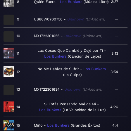
8
Quién Fuera
Los Bunkers
Música Libre
3:37
9
US66W0700756
Unknown
Unknown
—
10
MX1722301656
Unknown
Unknown
—
Las Cosas Que Cambié y Dejé por Tí
11
3:13
Los Bunkers
Canción de Lejos
No Me Hables de Sufrir
Los Bunkers
12
3:54
La Culpa
13
MX1722301634
Unknown
Unknown
—
Si Estás Pensando Mal de Mí
14
4:26
Los Bunkers
La Velocidad de la Luz
15
Miño
Los Bunkers
Grandes Éxitos
4:4