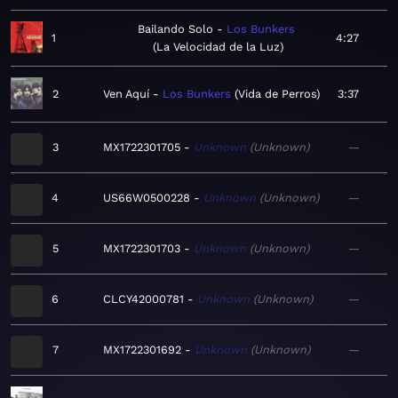
Bailando Solo
Los Bunkers
1
4:27
La Velocidad de la Luz
2
Ven Aquí
Los Bunkers
Vida de Perros
3:37
3
MX1722301705
Unknown
Unknown
—
4
US66W0500228
Unknown
Unknown
—
5
MX1722301703
Unknown
Unknown
—
6
CLCY42000781
Unknown
Unknown
—
7
MX1722301692
Unknown
Unknown
—