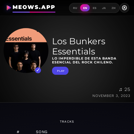
MEOWS.APP
A
RU
EN
ES
JA
ZH
Los Bunkers
Essentials
LO IMPERDIBLE DE ESTA BANDA
ESENCIAL DEL ROCK CHILENO.
PLAY
♫ 25
NOVEMBER 3, 2023
TRACKS
#
SONG