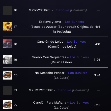
16
MX1722301678
Unknown
Unknown
—
Esclavo y amo
Los Bunkers
17
Besos de Azúcar (Soundtrack Original de
4:4
la Película)
Canción de Lejos
Los Bunkers
18
4:8
Canción de Lejos
Sueño Con Serpientes
Los Bunkers
19
4:24
Música Libre
No Necesito Pensar
Los Bunkers
20
3:41
La Culpa
21
MXUM72200192
Unknown
Unknown
—
Canción Para Mañana
Los Bunkers
22
3:15
La Culpa