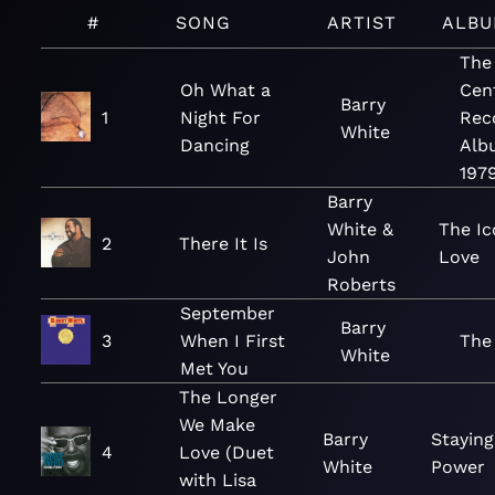
#
SONG
ARTIST
ALB
The
Oh What a
Cen
Barry
1
Night For
Rec
White
Dancing
Alb
197
Barry
White &
The Ic
2
There It Is
John
Love
Roberts
September
Barry
3
When I First
The
White
Met You
The Longer
We Make
Barry
Staying
4
Love (Duet
White
Power
with Lisa