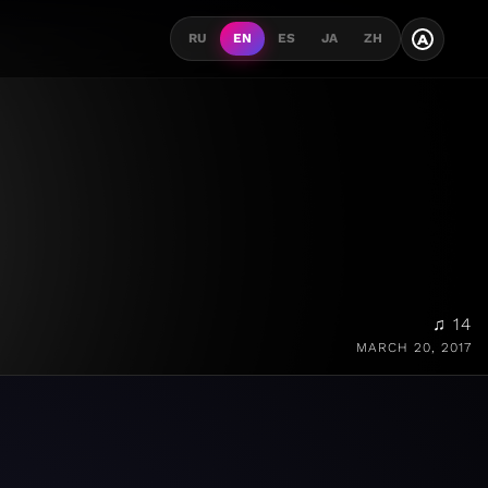
A
RU
EN
ES
JA
ZH
♫ 14
MARCH 20, 2017