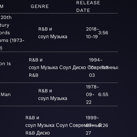
RELEASE
UM
GENRE
DATE
 20th
tury
R&B и
2018-
ords
3:56
соул
Музыка
10-19
ums (1973-
9)
R&B и
1994-
on Is
соул
Музыка
Соул
Диско
Современный
10-
7:3
R&B
03
1978-
R&B и
 Man
09-
6:55
соул
Музыка
22
R&B и
1999-
соул
Музыка
Соул
Современный
07-
6:26
R&B
Диско
27