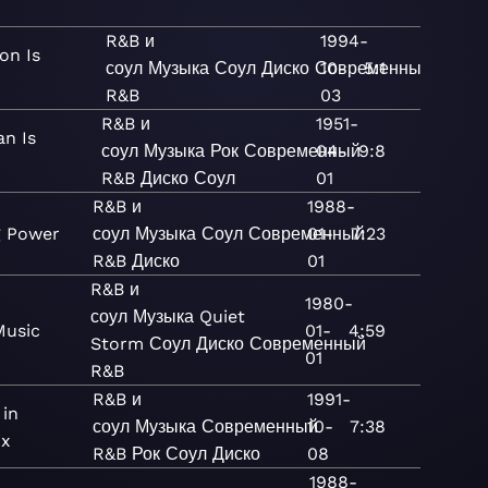
R&B и
1994-
on Is
соул
Музыка
Соул
Диско
Современный
10-
5:1
R&B
03
R&B и
1951-
n Is
соул
Музыка
Рок
Современный
04-
9:8
R&B
Диско
Соул
01
R&B и
1988-
g Power
соул
Музыка
Соул
Современный
01-
7:23
R&B
Диско
01
R&B и
1980-
соул
Музыка
Quiet
Music
01-
4:59
Storm
Соул
Диско
Современный
01
R&B
R&B и
1991-
 in
соул
Музыка
Современный
10-
7:38
ix
R&B
Рок
Соул
Диско
08
1988-