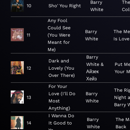
Barry
The
10
Sho' You Right
White
Col
Any Fool
Could See
Barry
The Me
11
(You Were
White
Is Love
Meant for
Me)
Barry
Dark and
White &
Put Me
12
Lovely (You
Айзек
Your M
Over There)
Хейз
For Your
The Ri
Love (I'll Do
Barry
13
Night 
Most
White
Barry 
Anything)
I Wanna Do
Barry
The M
14
It Good to
White
Back