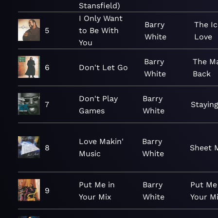
Stansfield)
I Only Want
Barry
The Ic
5
to Be With
White
Love
You
Barry
The Ma
6
Don't Let Go
White
Back
Don't Play
Barry
7
Stayin
Games
White
Love Makin'
Barry
8
Sheet 
Music
White
Put Me in
Barry
Put Me
9
Your Mix
White
Your M