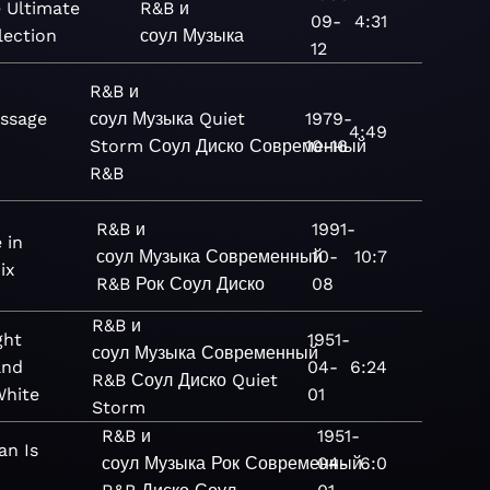
 Ultimate
R&B и
09-
4:31
lection
соул
Музыка
12
R&B и
ssage
соул
Музыка
Quiet
1979-
4:49
Storm
Соул
Диско
Современный
10-16
R&B
R&B и
1991-
 in
соул
Музыка
Современный
10-
10:7
ix
R&B
Рок
Соул
Диско
08
R&B и
ght
1951-
соул
Музыка
Современный
and
04-
6:24
R&B
Соул
Диско
Quiet
White
01
Storm
R&B и
1951-
an Is
соул
Музыка
Рок
Современный
04-
6:0