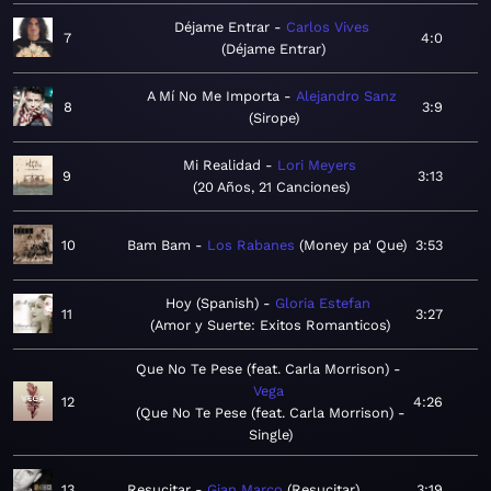
Déjame Entrar
Carlos Vives
7
4:0
Déjame Entrar
A Mí No Me Importa
Alejandro Sanz
8
3:9
Sirope
Mi Realidad
Lori Meyers
9
3:13
20 Años, 21 Canciones
10
Bam Bam
Los Rabanes
Money pa' Que
3:53
Hoy (Spanish)
Gloria Estefan
11
3:27
Amor y Suerte: Exitos Romanticos
Que No Te Pese (feat. Carla Morrison)
Vega
12
4:26
Que No Te Pese (feat. Carla Morrison) -
Single
13
Resucitar
Gian Marco
Resucitar
3:19