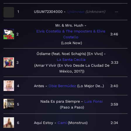
1
USUM72304000
Unknown
Unknown
—
Mr. & Mrs. Hush
Elvis Costello & The Imposters & Elvis
2
3:46
Costello
Look Now
Ódiame (feat. Noel Schajris) [En Vivo]
La Santa Cecilia
3
3:33
Amar Y Vivir (En Vivo Desde La Ciudad De
México, 2017)
4
Antes
Obie Bermúdez
Lo Mejor De...
3:40
Nada Es para Siempre
Luis Fonsi
5
3:59
Paso a Paso
6
Aquí Estoy
Cami
Monstruo
2:34