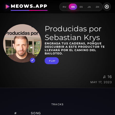
MEOWS.APP
A
RU
EN
ES
JA
ZH
Producidas por
Sebastian Krys
ENGRASA TUS CADERAS, PORQUE
DESCUBRIR A ESTE PRODUCTOR TE
LLEVARÁ POR EL CAMINO DEL
BAILOTEO.
PLAY
♫ 16
MAY 17, 2023
TRACKS
#
SONG