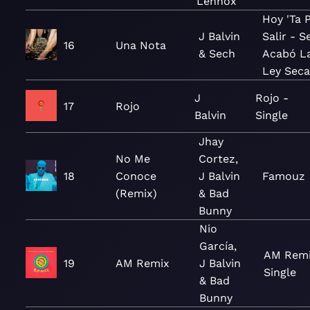
Lennox
Hoy 'Ta P
J Balvin
Salir - S
16
Una Nota
& Sech
Acabó L
Ley Seca
J
Rojo -
17
Rojo
Balvin
Single
Jhay
No Me
Cortez,
18
Conoce
J Balvin
Famouz
(Remix)
& Bad
Bunny
Nio
García,
AM Remi
19
AM Remix
J Balvin
Single
& Bad
Bunny