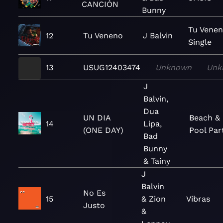
CANCIÓN
Bunny
Tu Venen
12
Tu Veneno
J Balvin
Single
13
USUG12403474
Unknown
Unk
J
Balvin,
Dua
UN DIA
Beach &
14
Lipa,
(ONE DAY)
Pool Par
Bad
Bunny
& Tainy
J
Balvin
No Es
15
& Zion
Vibras
Justo
&