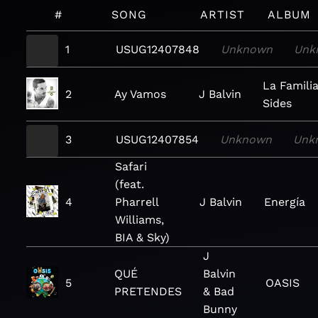
#
SONG
ARTIST
ALBUM
1
USUG12407848
Unknown
Unk
La Famili
2
Ay Vamos
J Balvin
Sides
3
USUG12407854
Unknown
Unk
Safari
(feat.
4
Pharrell
J Balvin
Energía
Williams,
BIA & Sky)
J
QUÉ
Balvin
5
OASIS
PRETENDES
& Bad
Bunny