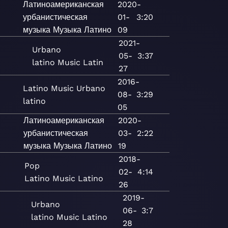
Латиноамериканская
2020-
урбанистическая
01-
3:20
музыка
Музыка
Латино
09
2021-
Urbano
05-
3:37
latino
Music
Latin
27
2016-
Latino
Music
Urbano
08-
3:29
latino
05
Латиноамериканская
2020-
урбанистическая
03-
2:22
музыка
Музыка
Латино
19
2018-
Pop
02-
4:14
Latino
Music
Latino
26
2019-
Urbano
06-
3:7
latino
Music
Latino
28