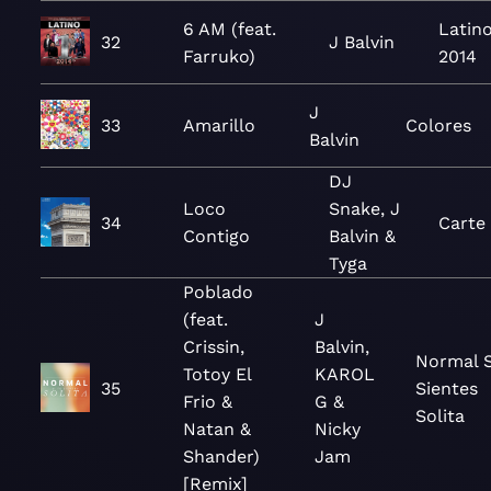
6 AM (feat.
Latino
32
J Balvin
Farruko)
2014
J
33
Amarillo
Colores
Balvin
DJ
Loco
Snake, J
34
Carte
Contigo
Balvin &
Tyga
Poblado
(feat.
J
Crissin,
Balvin,
Normal S
Totoy El
KAROL
35
Sientes
Frio &
G &
Solita
Natan &
Nicky
Shander)
Jam
[Remix]