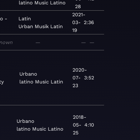
latino
Music
Latino
28
2021-
o -
Latin
03-
2:36
Urban
Musik
Latin
19
nown
—
—
—
2020-
Urbano
07-
3:52
ty
latino
Music
Latin
23
2018-
Urbano
05-
4:10
latino
Music
Latino
25