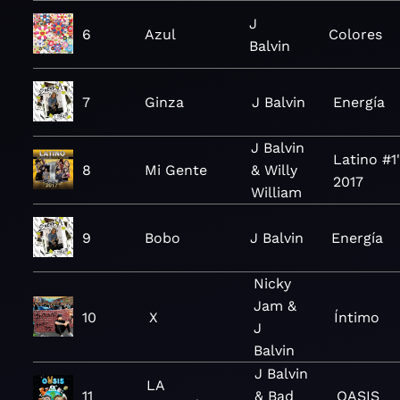
J
6
Azul
Colores
Balvin
7
Ginza
J Balvin
Energía
J Balvin
Latino #1
8
Mi Gente
& Willy
2017
William
9
Bobo
J Balvin
Energía
Nicky
Jam &
10
X
Íntimo
J
Balvin
J Balvin
LA
11
& Bad
OASIS