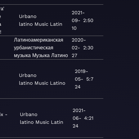
a'
2021-
e
Urbano
09-
2:50
a
latino
Music
Latin
10
!
Латиноамериканская
2020-
урбанистическая
02-
2:30
музыка
Музыка
Латино
27
2019-
Urbano
05-
5:7
latino
Music
Latino
24
2021-
x -
Urbano
06-
4:21
latino
Music
Latin
24