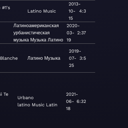
2013-
 #1's
Latino
Music
10-
4:3
15
Латиноамериканская
2020-
урбанистическая
03-
2:37
музыка
Музыка
Латино
19
2019-
 Blanche
Латино
Музыка
07-
3:5
25
i Te
2021-
Urbano
06-
6:32
latino
Music
Latin
18