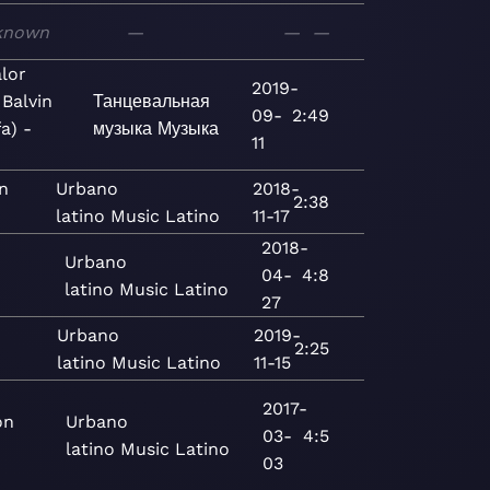
known
—
—
—
lor
2019-
 Balvin
Танцевальная
09-
2:49
fa) -
музыка
Музыка
11
n
Urbano
2018-
2:38
latino
Music
Latino
11-17
2018-
Urbano
04-
4:8
latino
Music
Latino
27
Urbano
2019-
2:25
latino
Music
Latino
11-15
2017-
on
Urbano
03-
4:5
latino
Music
Latino
03