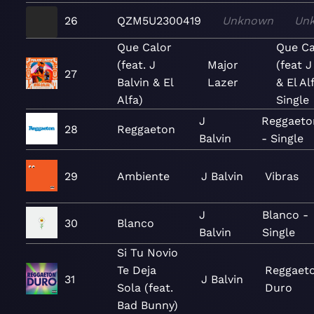
26
QZM5U2300419
Unknown
Un
Que Calor
Que Ca
(feat. J
Major
(feat J
27
Balvin & El
Lazer
& El Al
Alfa)
Single
J
Reggaeto
28
Reggaeton
Balvin
- Single
29
Ambiente
J Balvin
Vibras
J
Blanco -
30
Blanco
Balvin
Single
Si Tu Novio
Te Deja
Reggaet
31
J Balvin
Sola (feat.
Duro
Bad Bunny)