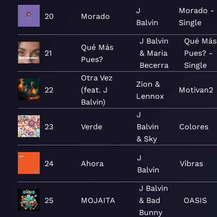
J
Morado -
20
Morado
Balvin
Single
J Balvin
Qué Más
Qué Más
21
& Maria
Pues? -
Pues?
Becerra
Single
Otra Vez
Zion &
22
(feat. J
Motivan2
Lennox
Balvin)
J
23
Verde
Balvin
Colores
& Sky
J
24
Ahora
Vibras
Balvin
J Balvin
25
MOJAITA
& Bad
OASIS
Bunny