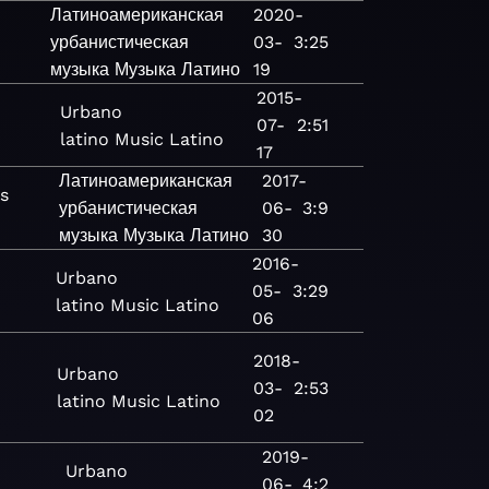
Латиноамериканская
2020-
урбанистическая
03-
3:25
музыка
Музыка
Латино
19
2015-
Urbano
07-
2:51
latino
Music
Latino
17
Латиноамериканская
2017-
's
урбанистическая
06-
3:9
музыка
Музыка
Латино
30
2016-
Urbano
05-
3:29
latino
Music
Latino
06
2018-
Urbano
03-
2:53
latino
Music
Latino
02
2019-
Urbano
06-
4:2