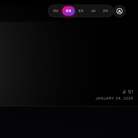
A
RU
EN
ES
JA
ZH
♫ 51
JANUARY 24, 2025