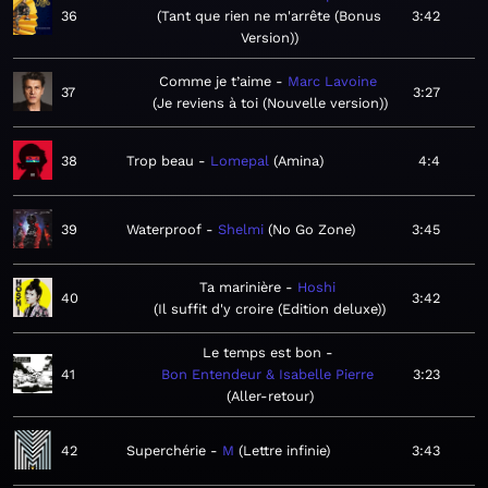
36
Tant que rien ne m'arrête (Bonus
3:42
Version)
Comme je t’aime
Marc Lavoine
37
3:27
Je reviens à toi (Nouvelle version)
38
Trop beau
Lomepal
Amina
4:4
39
Waterproof
Shelmi
No Go Zone
3:45
Ta marinière
Hoshi
40
3:42
Il suffit d'y croire (Edition deluxe)
Le temps est bon
41
Bon Entendeur & Isabelle Pierre
3:23
Aller-retour
42
Superchérie
M
Lettre infinie
3:43