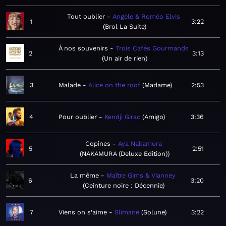
Tout oublier
Angèle & Roméo Elvis
1
3:22
Brol La Suite
À nos souvenirs
Trois Cafés Gourmands
2
3:13
Un air de rien
3
Malade
Alice on the roof
Madame
2:53
4
Pour oublier
Kendji Girac
Amigo
3:36
Copines
Aya Nakamura
5
2:51
NAKAMURA (Deluxe Edition)
La même
Maître Gims & Vianney
6
3:20
Ceinture noire : Décennie
7
Viens on s’aime
Slimane
Solune
3:22