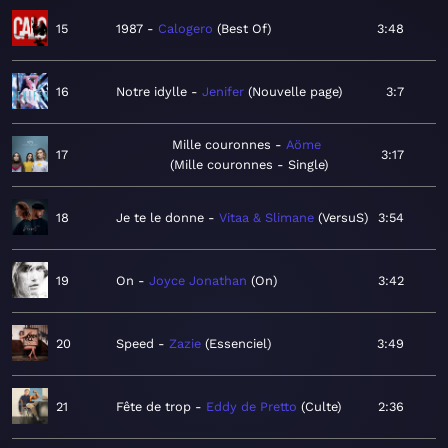
15
1987
Calogero
Best Of
3:48
16
Notre idylle
Jenifer
Nouvelle page
3:7
Mille couronnes
Aöme
17
3:17
Mille couronnes - Single
18
Je te le donne
Vitaa & Slimane
VersuS
3:54
19
On
Joyce Jonathan
On
3:42
20
Speed
Zazie
Essenciel
3:49
21
Fête de trop
Eddy de Pretto
Culte
2:36