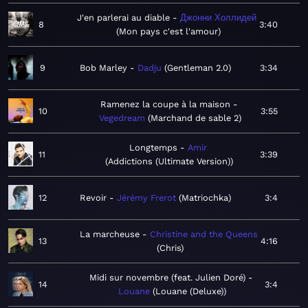
J'en parlerai au diable
Джонни Холлидей
8
3:40
Mon pays c'est l'amour
9
Bob Marley
Dadju
Gentleman 2.0
3:34
Ramenez la coupe à la maison
10
3:55
Vegedream
Marchand de sable 2
Longtemps
Amir
11
3:39
Addictions (Ultimate Version)
12
Revoir
Jérémy Frerot
Matriochka
3:4
La marcheuse
Christine and the Queens
13
4:16
Chris
Midi sur novembre (feat. Julien Doré)
14
3:4
Louane
Louane (Deluxe)