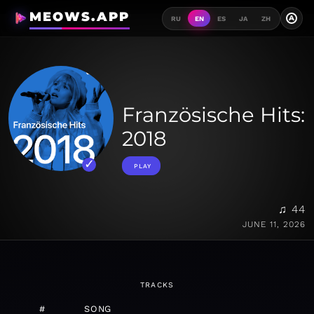
MEOWS.APP
A
RU
EN
ES
JA
ZH
Französische Hits:
2018
PLAY
♫ 44
JUNE 11, 2026
TRACKS
#
SONG