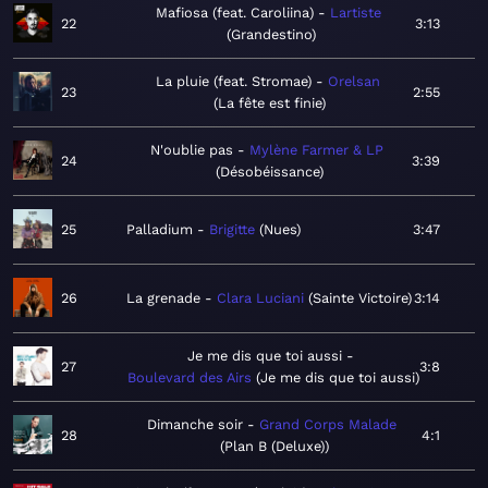
Mafiosa (feat. Caroliina)
Lartiste
22
3:13
Grandestino
La pluie (feat. Stromae)
Orelsan
23
2:55
La fête est finie
N'oublie pas
Mylène Farmer & LP
24
3:39
Désobéissance
25
Palladium
Brigitte
Nues
3:47
26
La grenade
Clara Luciani
Sainte Victoire
3:14
Je me dis que toi aussi
27
3:8
Boulevard des Airs
Je me dis que toi aussi
Dimanche soir
Grand Corps Malade
28
4:1
Plan B (Deluxe)