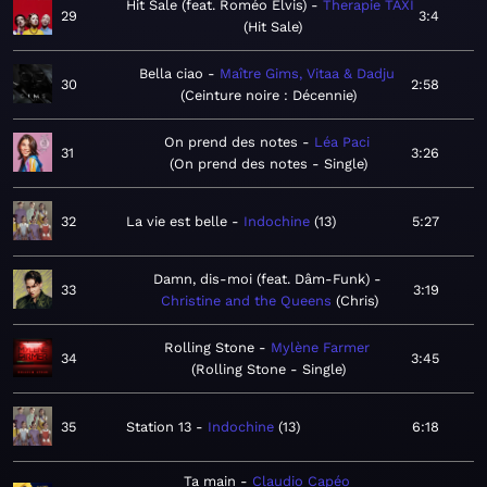
Hit Sale (feat. Roméo Elvis)
Therapie TAXI
29
3:4
Hit Sale
Bella ciao
Maître Gims, Vitaa & Dadju
30
2:58
Ceinture noire : Décennie
On prend des notes
Léa Paci
31
3:26
On prend des notes - Single
32
La vie est belle
Indochine
13
5:27
Damn, dis-moi (feat. Dâm-Funk)
33
3:19
Christine and the Queens
Chris
Rolling Stone
Mylène Farmer
34
3:45
Rolling Stone - Single
35
Station 13
Indochine
13
6:18
Ta main
Claudio Capéo