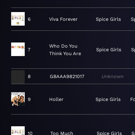
6
Viva Forever
Spice Girls
S
Who Do You
7
Spice Girls
S
Think You Are
8
GBAAA9821017
Unknown
9
Holler
Spice Girls
F
10
Too Much
Spice Girls
S