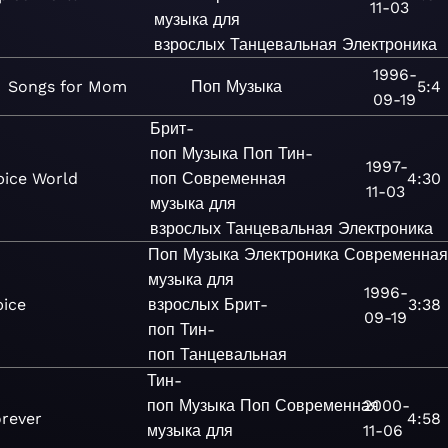
11-03
музыка для
взрослых
Танцевальная
Электроника
1996-
Songs for Mom
Поп
Музыка
5:4
09-19
Брит-
поп
Музыка
Поп
Тин-
1997-
pice World
поп
Современная
4:30
11-03
музыка для
взрослых
Танцевальная
Электроника
Поп
Музыка
Электроника
Современна
музыка для
1996-
pice
взрослых
Брит-
3:38
09-19
поп
Тин-
поп
Танцевальная
Тин-
поп
Музыка
Поп
Современная
2000-
orever
4:58
музыка для
11-06