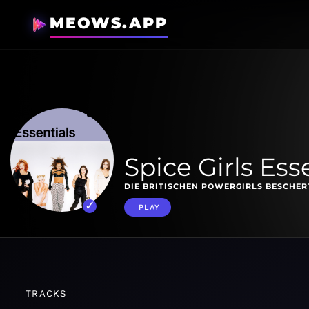
MEOWS.APP
Spice Girls Ess
DIE BRITISCHEN POWERGIRLS BESCHE
PLAY
TRACKS