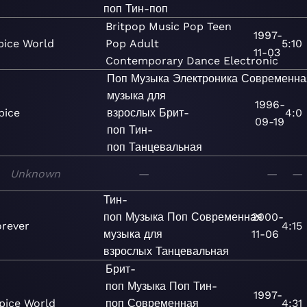
поп
Тин-поп
Britpop
Music
Pop
Teen
1997-
pice World
Pop
Adult
5:10
11-03
Contemporary
Dance
Electronic
Поп
Музыка
Электроника
Современна
музыка для
1996-
pice
взрослых
Брит-
4:0
09-19
поп
Тин-
поп
Танцевальная
Unknown
—
—
—
Тин-
поп
Музыка
Поп
Современная
2000-
orever
4:15
музыка для
11-06
взрослых
Танцевальная
Брит-
поп
Музыка
Поп
Тин-
1997-
pice World
поп
Современная
4:31