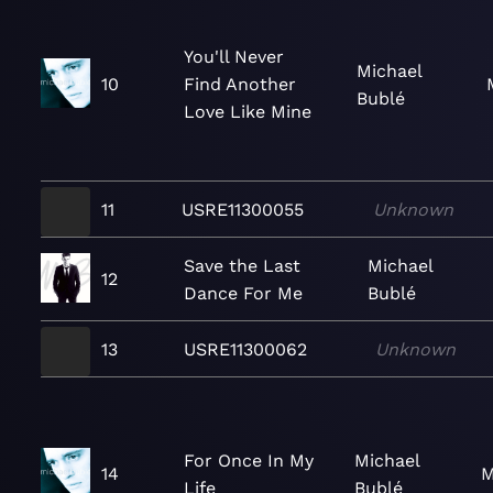
You'll Never
Michael
10
Find Another
Bublé
Love Like Mine
11
USRE11300055
Unknown
Save the Last
Michael
12
Dance For Me
Bublé
13
USRE11300062
Unknown
For Once In My
Michael
14
M
Life
Bublé