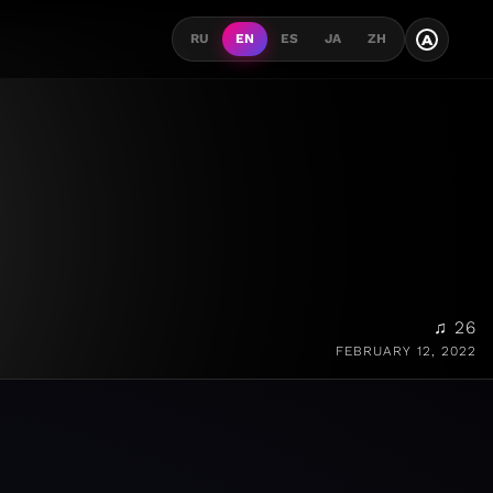
A
RU
EN
ES
JA
ZH
♫ 26
FEBRUARY 12, 2022