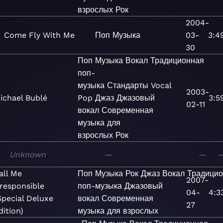
взрослых
Рок
2004-
Come Fly With Me
Поп
Музыка
03-
3:4
30
Поп
Музыка
Вокал
Традиционная
поп-
музыка
Стандарты
Vocal
2003-
ichael Bublé
Pop
Джаз
Джазовый
3:5
02-11
вокал
Современная
музыка для
взрослых
Рок
Unknown
—
—
all Me
Поп
Музыка
Рок
Джаз
Вокал
Традици
2007-
rresponsible
поп-музыка
Джазовый
04-
4:3
Special Deluxe
вокал
Современная
27
dition)
музыка для взрослых