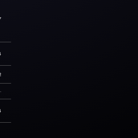
7
4
2
—
4