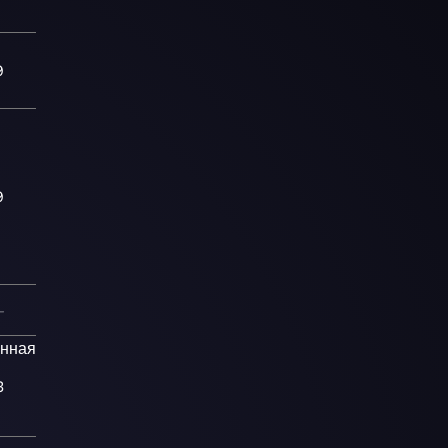
9
9
—
онная
3