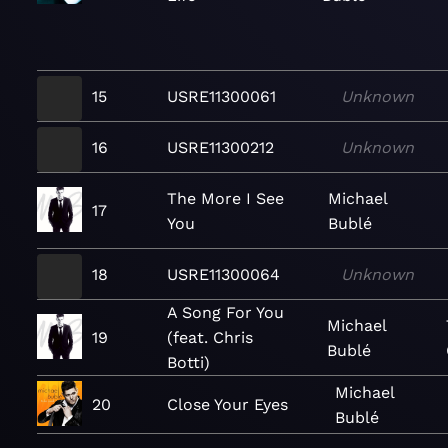
15
USRE11300061
Unknown
16
USRE11300212
Unknown
The More I See
Michael
17
You
Bublé
18
USRE11300064
Unknown
A Song For You
Michael
19
(feat. Chris
Bublé
Botti)
Michael
20
Close Your Eyes
Bublé