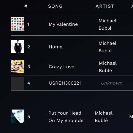
#
SONG
ARTIST
Michael
1
My Valentine
Bublé
Michael
2
Home
Bublé
Michael
3
Crazy Love
Bublé
4
USRE11300221
Unknown
Put Your Head
Michael
5
M
On My Shoulder
Bublé