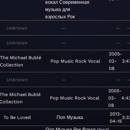
вокал
Современная
музыка для
взрослых
Рок
Unknown
—
—
Unknown
—
—
2005-
The Michael Bublé
Pop
Music
Rock
Vocal
02-
3:4
Collection
08
Unknown
—
—
2005-
The Michael Bublé
Pop
Music
Rock
Vocal
02-
4:4
Collection
08
2013-
To Be Loved
Поп
Музыка
3:3
04-15
Поп
Музыка
Рок
Вокал
Vocal