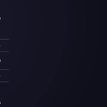
4
—
8
—
4