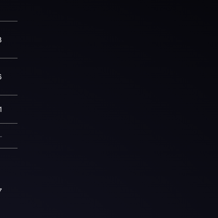
8
6
1
—
7