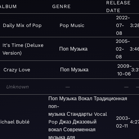
RELEASE
ALBUM
GENRE
DATE
2022-
Daily Mix of Pop
Pop
Music
07-
3:2
08
2005-
It's Time (Deluxe
Поп
Музыка
02-
3:4
Version)
08
2009-
Crazy Love
Поп
Музыка
3:3
10-06
Unknown
—
—
Поп
Музыка
Вокал
Традиционная
поп-
музыка
Стандарты
Vocal
2003-
ichael Bublé
Pop
Джаз
Джазовый
4:2
02-11
вокал
Современная
музыка для