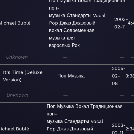
Поп
Музыка
Вокал
Традиционная
поп-
музыка
Стандарты
Vocal
2003-
Michael Bublé
Pop
Джаз
Джазовый
4:
02-11
вокал
Современная
музыка для
взрослых
Рок
Unknown
—
—
2005-
It's Time (Deluxe
Поп
Музыка
02-
3:3
Version)
08
Unknown
—
—
Поп
Музыка
Вокал
Традиционная
поп-
музыка
Стандарты
Vocal
2003-
ichael Bublé
Pop
Джаз
Джазовый
2:3
02-11