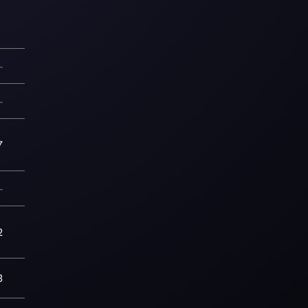
—
—
7
—
2
3