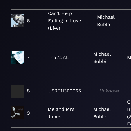
Can't Help
Michael
6
Falling In Love
Bublé
(Live)
Michael
7
That's All
M
Bublé
8
USRE11300065
Unknown
C
Me and Mrs.
Michael
I
9
Jones
Bublé
(
E