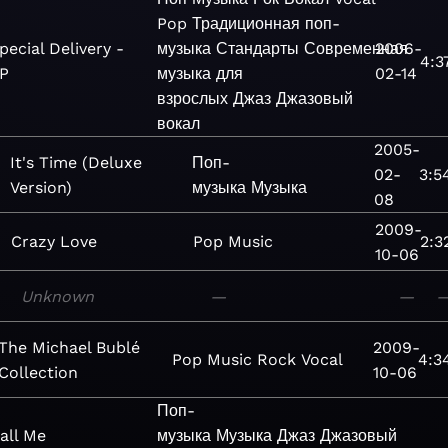
Pop
Традиционная поп-
pecial Delivery -
музыка
Стандарты
Современная
2006-
4:3
P
музыка для
02-14
взрослых
Джаз
Джазовый
вокал
2005-
It's Time (Deluxe
Поп-
02-
3:5
Version)
музыка
Музыка
08
2009-
Crazy Love
Pop
Music
2:3
10-06
Unknown
—
—
The Michael Bublé
2009-
Pop
Music
Rock
Vocal
4:3
Collection
10-06
Поп-
all Me
музыка
Музыка
Джаз
Джазовый