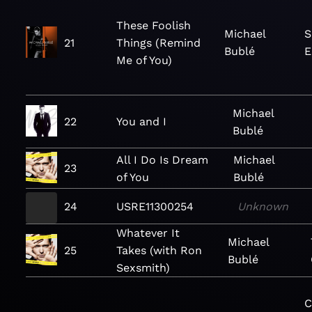
These Foolish
Michael
S
21
Things (Remind
Bublé
E
Me of You)
Michael
22
You and I
Bublé
All I Do Is Dream
Michael
23
of You
Bublé
24
USRE11300254
Unknown
Whatever It
Michael
25
Takes (with Ron
Bublé
Sexsmith)
C