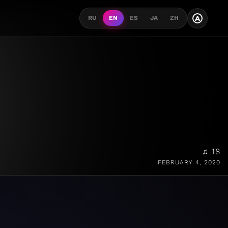
A
RU
EN
ES
JA
ZH
♫ 18
FEBRUARY 4, 2020