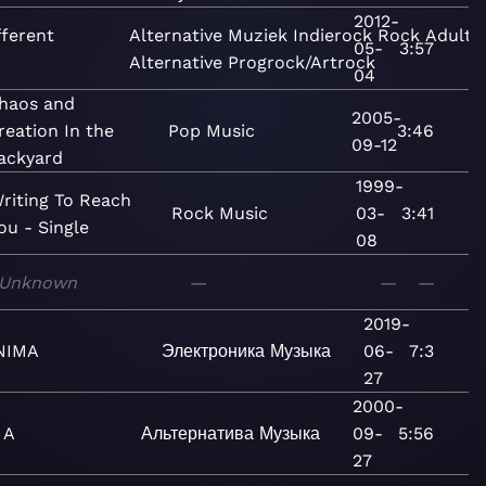
2012-
fferent
Alternative
Muziek
Indierock
Rock
Adult
05-
3:57
Alternative
Progrock/Artrock
04
haos and
2005-
reation In the
Pop
Music
3:46
09-12
ackyard
1999-
riting To Reach
Rock
Music
03-
3:41
ou - Single
08
Unknown
—
—
—
2019-
NIMA
Электроника
Музыка
06-
7:3
27
2000-
 A
Альтернатива
Музыка
09-
5:56
27