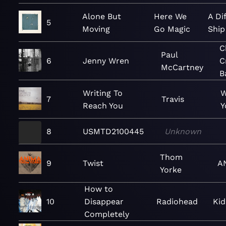
Alone But
Here We
A Di
5
Moving
Go Magic
Ship
C
Paul
6
Jenny Wren
C
McCartney
B
Writing To
W
7
Travis
Reach You
Y
8
USMTD2100445
Unknown
Thom
9
Twist
A
Yorke
How to
10
Disappear
Radiohead
Kid
Completely