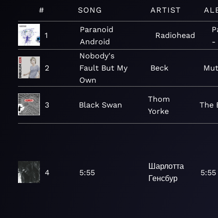
#
SONG
ARTIST
AL
Paranoid
P
1
Radiohead
Android
-
Nobody's
2
Fault But My
Beck
Mut
Own
Thom
3
Black Swan
The 
Yorke
Шарлотта
4
5:55
5:55
Генсбур