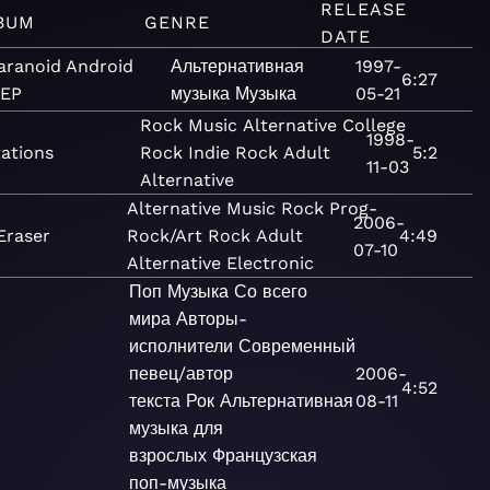
RELEASE
BUM
GENRE
DATE
aranoid Android
Альтернативная
1997-
6:27
 EP
музыка
Музыка
05-21
Rock
Music
Alternative
College
1998-
ations
Rock
Indie Rock
Adult
5:2
11-03
Alternative
Alternative
Music
Rock
Prog-
2006-
Eraser
Rock/Art Rock
Adult
4:49
07-10
Alternative
Electronic
Поп
Музыка
Со всего
мира
Авторы-
исполнители
Современный
певец/автор
2006-
4:52
текста
Рок
Альтернативная
08-11
музыка для
взрослых
Французская
поп-музыка