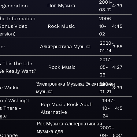
2001-
egeneration
Поп
Музыка
4:39
03-12
he Information
2006-
Bonus Video
Rock
Music
10-
4:45
ersion)
02
2020-
ter
Альтернатива
Музыка
3:55
01-14
2017-
s This the Life
Rock
Music
05-
4:27
e Really Want?
26
Электроника
Музыка
Электронная
2004-
ie Walkie
3:39
музыка
01-21
n / Wishing I
1997-
Pop
Music
Rock
Adult
s There -
10-
4:5
Alternative
gle
24
Рок
Музыка
Альтернативная
2002-
музыка для
 Change
09-
5:37