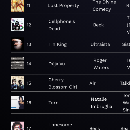
The Divine
11
Lost Property
R
Comedy
T
Cellphone's
12
Beck
(
Dead
V
13
Tin King
Ultraísta
Sis
Roger
I
14
Déjà Vu
Waters
W
Cherry
15
Air
Talk
Blossom Girl
Tor
Natalie
16
Torn
Wa
Imbruglia
Sin
Lonesome
17
Beck
Sea