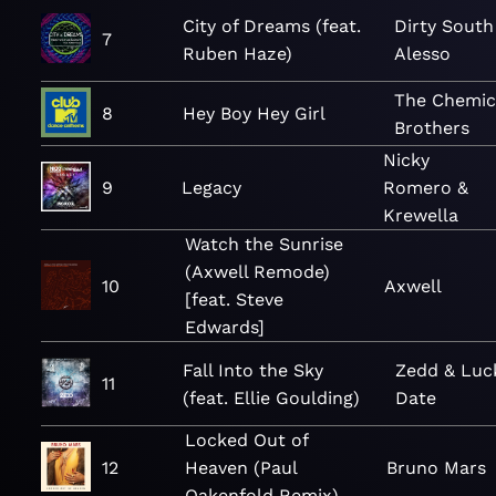
City of Dreams (feat.
Dirty South
7
Ruben Haze)
Alesso
The Chemic
8
Hey Boy Hey Girl
Brothers
Nicky
9
Legacy
Romero &
Krewella
Watch the Sunrise
(Axwell Remode)
10
Axwell
[feat. Steve
Edwards]
Fall Into the Sky
Zedd & Luc
11
(feat. Ellie Goulding)
Date
Locked Out of
12
Heaven (Paul
Bruno Mars
Oakenfold Remix)