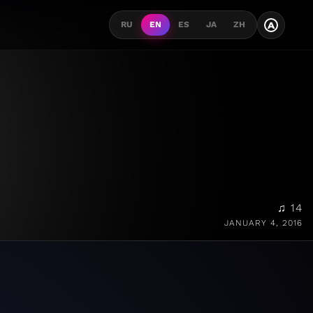
A
RU
EN
ES
JA
ZH
♫ 14
JANUARY 4, 2016