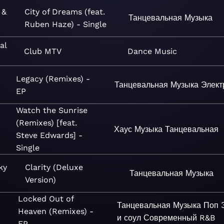
 &
City of Dreams (feat.
Танцевальная
Музыка
Ruben Haze) - Single
al
Club MTV
Dance
Music
Legacy (Remixes) -
Танцевальная
Музыка
Элект
EP
Watch the Sunrise
(Remixes) [feat.
Хаус
Музыка
Танцевальная
Steve Edwards] -
Single
ky
Clarity (Deluxe
Танцевальная
Музыка
Version)
Locked Out of
Танцевальная
Музыка
Поп
Heaven (Remixes) -
и соул
Современный R&B
EP