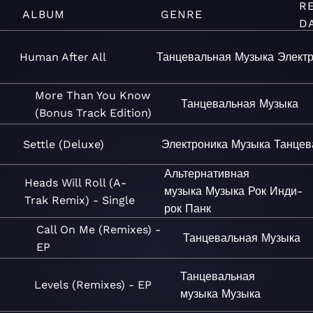
R
ALBUM
GENRE
D
Human After All
Танцевальная
Музыка
Элект
More Than You Know
Танцевальная
Музыка
(Bonus Track Edition)
Settle (Deluxe)
Электроника
Музыка
Танцев
Альтернативная
Heads Will Roll (A-
музыка
Музыка
Рок
Инди-
Trak Remix) - Single
рок
Панк
Call On Me (Remixes) -
Танцевальная
Музыка
EP
Танцевальная
Levels (Remixes) - EP
музыка
Музыка