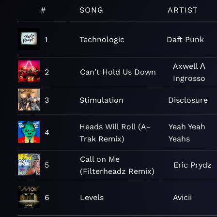
#
SONG
ARTIST
1
Technologic
Daft Punk
Axwell Λ
2
Can't Hold Us Down
Ingrosso
3
Stimulation
Disclosure
Heads Will Roll (A-
Yeah Yeah
4
Trak Remix)
Yeahs
Call on Me
5
Eric Prydz
(Filterheadz Remix)
6
Levels
Avicii