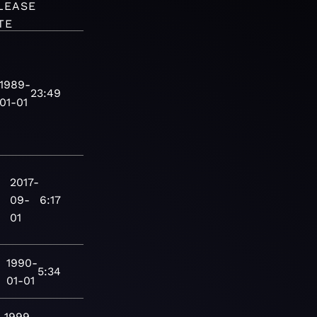
LEASE
TE
1989-
23:49
01-01
2017-
09-
6:17
01
1990-
5:34
01-01
1999-