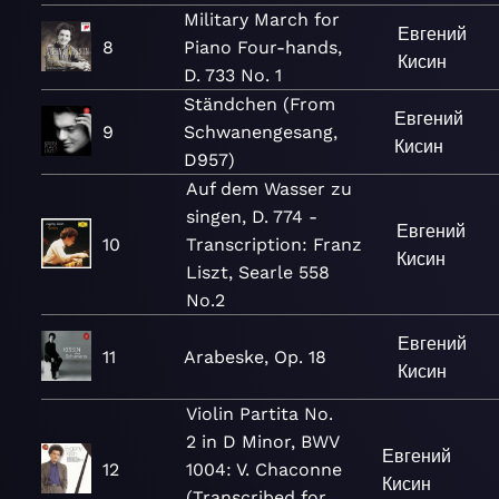
Military March for
Евгений
8
Piano Four-hands,
Кисин
D. 733 No. 1
Ständchen (From
Евгений
9
Schwanengesang,
Кисин
D957)
Auf dem Wasser zu
singen, D. 774 -
Евгений
10
Transcription: Franz
Кисин
Liszt, Searle 558
No.2
Евгений
11
Arabeske, Op. 18
Кисин
Violin Partita No.
2 in D Minor, BWV
Евгений
12
1004: V. Chaconne
Кисин
(Transcribed for