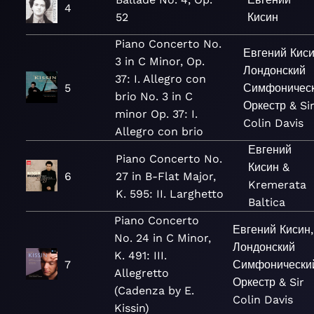
4
52
Кисин
Piano Concerto No.
Евгений Киси
3 in C Minor, Op.
Лондонский
37: I. Allegro con
5
Симфоничес
brio No. 3 in C
Оркестр & Si
minor Op. 37: I.
Colin Davis
Allegro con brio
Евгений
Piano Concerto No.
Кисин &
6
27 in B-Flat Major,
Kremerata
K. 595: II. Larghetto
Baltica
Piano Concerto
Евгений Кисин,
No. 24 in C Minor,
Лондонский
K. 491: III.
7
Симфонически
Allegretto
Оркестр & Sir
(Cadenza by E.
Colin Davis
Kissin)