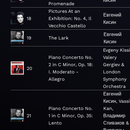
Кисин
Promenade
Pictures At an
Евгений
18
Exhibition: No. 4, Il
Кисин
Vecchio Castello
Евгений
19
The Lark
Кисин
Evgeny Kissi
Piano Concerto No.
Valery
2 in C Minor, Op. 18:
Gergiev &
20
I. Moderato -
London
Allegro
Symphony
Orchestra
Евгений
Кисин, Vassi
Piano Concerto No.
Kan,
21
1 in C Minor, Op. 35:
Владимир
Lento
Спиваков &