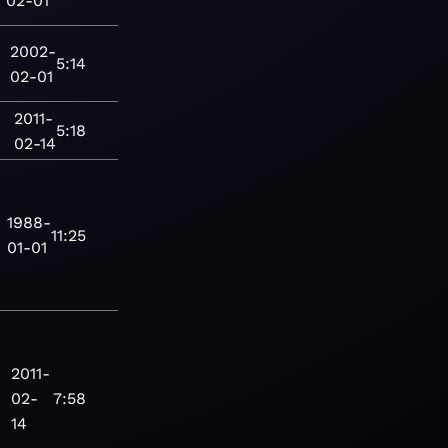
02-01
2002-
5:14
02-01
2011-
5:18
02-14
1988-
11:25
01-01
2011-
02-
7:58
14