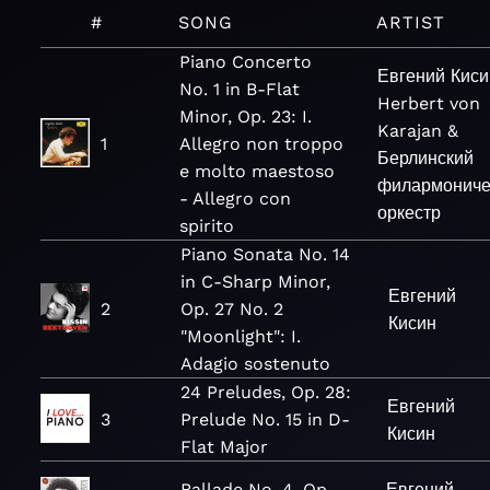
#
SONG
ARTIST
Piano Concerto
Евгений Киси
No. 1 in B-Flat
Herbert von
Minor, Op. 23: I.
Karajan &
1
Allegro non troppo
Берлинский
e molto maestoso
филармониче
- Allegro con
оркестр
spirito
Piano Sonata No. 14
in C-Sharp Minor,
Евгений
2
Op. 27 No. 2
Кисин
"Moonlight": I.
Adagio sostenuto
24 Preludes, Op. 28:
Евгений
3
Prelude No. 15 in D-
Кисин
Flat Major
Ballade No. 4, Op.
Евгений