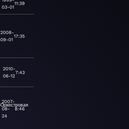
11:39
03-01
2008-
17:35
09-01
2010-
7:43
06-12
2007-
Оркестровая
08-
8:46
24