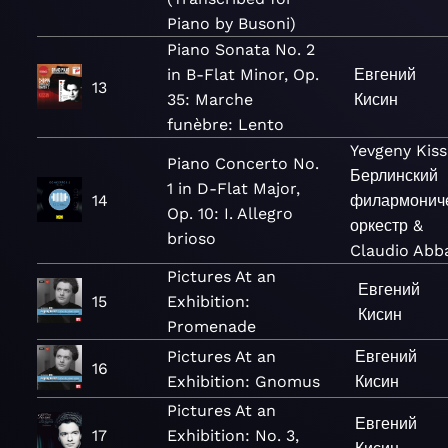
Piano by Busoni)
Piano Sonata No. 2
in B-Flat Minor, Op.
Евгений
13
35: Marche
Кисин
funèbre: Lento
Yevgeny Kiss
Piano Concerto No.
Берлинский
1 in D-Flat Major,
14
филармонич
Op. 10: I. Allegro
оркестр &
brioso
Claudio Abb
Pictures At an
Евгений
15
Exhibition:
Кисин
Promenade
Pictures At an
Евгений
16
Exhibition: Gnomus
Кисин
Pictures At an
Евгений
17
Exhibition: No. 3,