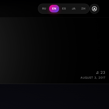
A
RU
EN
ES
JA
ZH
♫ 23
AUGUST 3, 2017