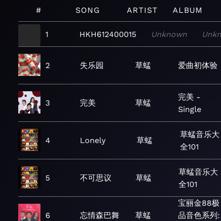
#
SONG
ARTIST
ALBUM
1
HKH612400015
Unknown
Unk
2
失乐园
草蜢
爱曲初体验
完美 -
3
完美
草蜢
Single
草蜢音乐大
4
Lonely
草蜢
全101
草蜢音乐大
5
不可思议
草蜢
全101
宝丽金88极
6
忘情森巴舞
草蜢
品音色系列: