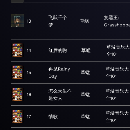
飞跃千个
复黑王:
13
草蜢
梦
Grasshopp
草蜢音乐大
14
红唇的吻
草蜢
全101
再见Rainy
草蜢音乐大
15
草蜢
Day
全101
怎么天生不
草蜢音乐大
16
草蜢
是女人
全101
草蜢音乐大
17
情歌
草蜢
全101