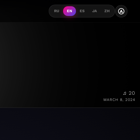
A
RU
EN
ES
JA
ZH
♫ 20
MARCH 8, 2024