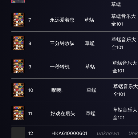
草蜢
草蜢音乐大
7
永远爱着您
草蜢
全101
草蜢音乐大
8
三分钟放纵
草蜢
全101
草蜢音乐大
9
一秒转机
草蜢
全101
草蜢音乐大
10
嗲噢!
草蜢
全101
草蜢音乐大
11
好戏在后头
草蜢
全101
12
HKA610000601
Unknown
Unk