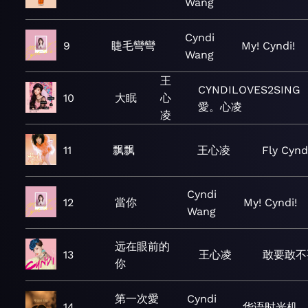
Wang
Cyndi
9
睫毛彎彎
My! Cyndi!
Wang
王
CYNDILOVES2SING
10
大眠
心
愛。心凌
凌
11
飘飘
王心凌
Fly Cynd
Cyndi
12
當你
My! Cyndi!
Wang
远在眼前的
13
王心凌
敢要敢不
你
第一次愛
Cyndi
14
华语时光机