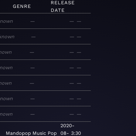
RELEASE
GENRE
DATE
known
—
—
—
known
—
—
—
nown
—
—
—
nown
—
—
—
nown
—
—
—
known
—
—
—
nown
—
—
—
2020-
Mandopop
Music
Pop
08-
3:30