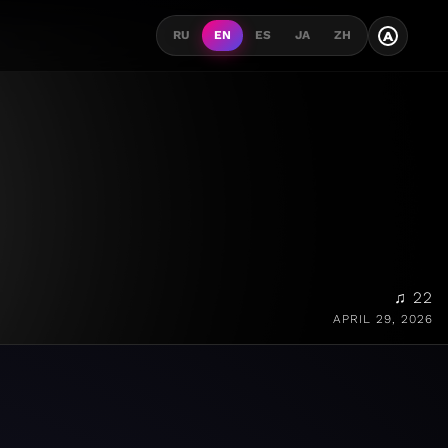
A
RU
EN
ES
JA
ZH
♫ 22
APRIL 29, 2026