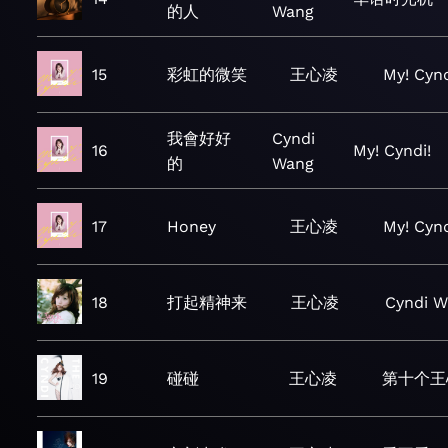
的人
Wang
15
彩虹的微笑
王心凌
My! Cynd
我會好好
Cyndi
16
My! Cyndi!
的
Wang
17
Honey
王心凌
My! Cynd
18
打起精神来
王心凌
Cyndi W
19
碰碰
王心凌
第十个王