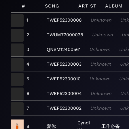
#
SONG
ARTIST
ALBUM
1
TWEP52300008
Unknown
Un
2
TWUM72000038
Unknown
Un
3
QNSM12400561
Unknown
Unk
4
TWEP52300003
Unknown
Unk
5
TWEP52300010
Unknown
Unk
6
TWEP52300004
Unknown
Un
7
TWEP52300002
Unknown
Unk
Cyndi
8
愛你
工作必备