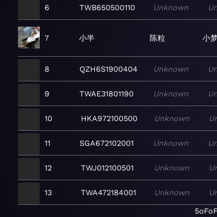
6
TWB650500110
Unknown
U
7
小半
陈粒
小
8
QZH6S1900404
Unknown
U
9
TWAE31801190
Unknown
U
10
HKA972100500
Unknown
U
11
SGA672102001
Unknown
U
12
TWJ012100501
Unknown
U
13
TWA472184001
Unknown
U
5oFoF