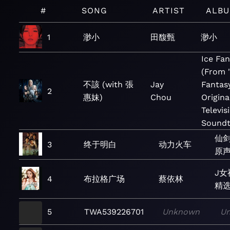
#
SONG
ARTIST
ALB
1
渺小
田馥甄
渺小
Ice Fa
(From 
不該 (with 張
Jay
Fantas
2
惠妹)
Chou
Origina
Televis
Soundt
仙剑
3
终于明白
动力火车
原声
J女
4
布拉格广场
蔡依林
精选
5
TWA539226701
Unknown
U