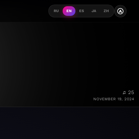
A
RU
EN
ES
JA
ZH
♫ 25
NOVEMBER 19, 2024