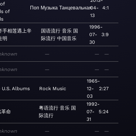
2013-
of
Поп
Музыка
Танцевальная
04-
4:1
ds of
13
ds
1996-
齐手相莲遇上辛
国语流行
音乐
国
07-
3:9
杜明
际流行
中国音乐
30
nknown
—
—
—
nknown
—
—
—
1965-
 U.S. Albums
Rock
Music
12-
2:27
03
1992-
粤语流行
音乐
国
续革命
07-
5:24
际流行
31
nknown
—
—
—