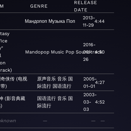
RELEASE
UM
GENRE
DATE
2013-
Мандопоп
Музыка
Поп
4:44
11-29
ntasy
"Ice
2016-
y"
Mandopop
Music
Pop
Soundtrack
08-
4:50
l
26
ion
rack)
奇侠传 (电视
原声音乐
音乐
国
2005-
4:27
带)
际流行
国语流行
01-01
2003-
神 (影音典藏
国语流行
音乐
国
03-
4:52
)
际流行
03
nknown
—
—
—