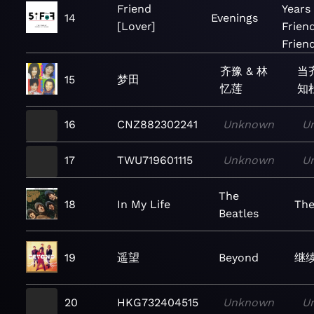
Friend
Years 
14
Evenings
[Lover]
Frien
Frien
齐豫 & 林
当
15
梦田
忆莲
知
16
CNZ882302241
Unknown
U
17
TWU719601115
Unknown
U
The
18
In My Life
The
Beatles
19
遥望
Beyond
继
20
HKG732404515
Unknown
U