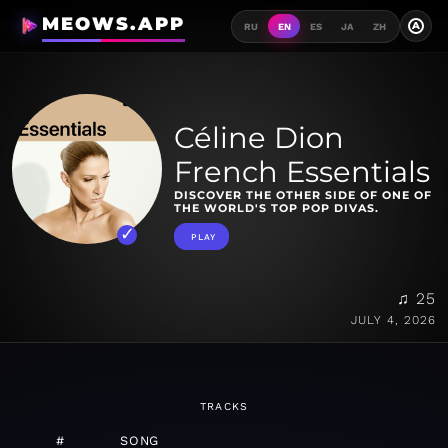
MEOWS.APP
A
RU
EN
ES
JA
ZH
Céline Dion
French Essentials
DISCOVER THE OTHER SIDE OF ONE OF
THE WORLD'S TOP POP DIVAS.
PLAY
♫ 25
JULY 4, 2026
TRACKS
#
SONG