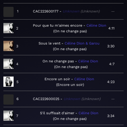
1
CAC222600177
Unknown
Unknown
—
Pour que tu m'aimes encore
Céline Dion
2
4:11
On ne change pas
Sous le vent
Céline Dion & Garou
3
3:30
On ne change pas
On ne change pas
Céline Dion
4
4:7
On ne change pas
Encore un soir
Céline Dion
5
4:23
Encore un soir
6
CAC222600025
Unknown
Unknown
—
S'il suffisait d'aimer
Céline Dion
7
3:34
On ne change pas