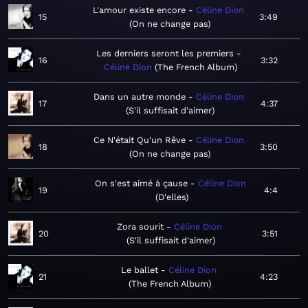
L'amour existe encore
Céline Dion
15
3:49
On ne change pas
Les derniers seront les premiers
16
3:32
Céline Dion
The French Album
Dans un autre monde
Céline Dion
17
4:37
S'il suffisait d'aimer
Ce N'était Qu'un Rêve
Céline Dion
18
3:50
On ne change pas
On s'est aimé à çause
Céline Dion
19
4:4
D'elles
Zora sourit
Céline Dion
20
3:51
S'il suffisait d'aimer
Le ballet
Céline Dion
21
4:23
The French Album