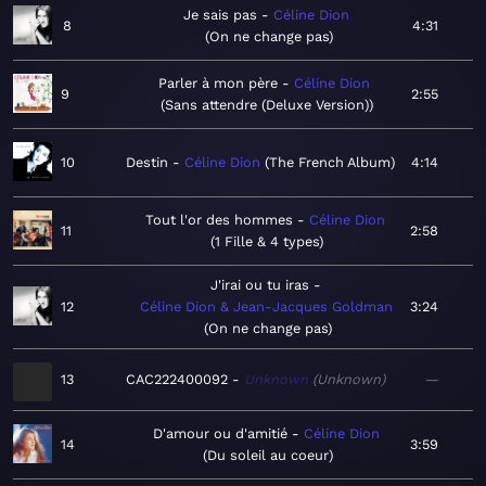
Je sais pas
Céline Dion
8
4:31
On ne change pas
Parler à mon père
Céline Dion
9
2:55
Sans attendre (Deluxe Version)
10
Destin
Céline Dion
The French Album
4:14
Tout l'or des hommes
Céline Dion
11
2:58
1 Fille & 4 types
J'irai ou tu iras
12
Céline Dion & Jean-Jacques Goldman
3:24
On ne change pas
13
CAC222400092
Unknown
Unknown
—
D'amour ou d'amitié
Céline Dion
14
3:59
Du soleil au coeur