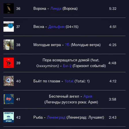
36
Ворона
Линда
Ворона
5:32
37
Весна
Дельфин
04<15
4:51
38
Молодые ветра
7Б
Молодые ветра
4:25
Пора возвращаться домой (feat.
39
4:48
Oxxxymiron)
Би-2
Горизонт событий
40
Бьёт по глазам
Total
Total: 1
4:12
Беспечный ангел
Ария
41
3:58
Легенды русского рока: Ария
42
Рыба
Ленинград
Ленинград: Лучшее!
2:43