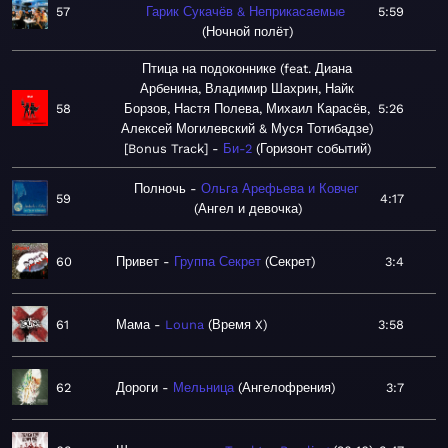
57
Гарик Сукачёв & Неприкасаемые
5:59
Ночной полёт
Птица на подоконнике (feat. Диана
Арбенина, Владимир Шахрин, Найк
58
Борзов, Настя Полева, Михаил Карасёв,
5:26
Алексей Могилевский & Муся Тотибадзе)
[Bonus Track]
Би-2
Горизонт событий
Полночь
Ольга Арефьева и Ковчег
59
4:17
Ангел и девочка
60
Привет
Группа Секрет
Секрет
3:4
61
Мама
Louna
Время X
3:58
62
Дороги
Мельница
Ангелофрения
3:7