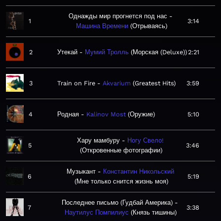
Однажды мир прогнется под нас
1
3:14
Машина Времени
Отрываясь
2
Утекай
Мумий Тролль
Морская (Deluxe)
2:21
3
Train on Fire
Akvarium
Greatest Hits
3:59
4
Родная
Kalinov Most
Оружие
5:10
Хару мамбуру
Ногу Свело!
5
3:46
Откровенные фотографии
Музыкант
Константин Никольский
6
5:19
Мне только снится жизнь моя
Последнее письмо (Гудбай Америка)
7
3:38
Наутилус Помпилиус
Князь тишины