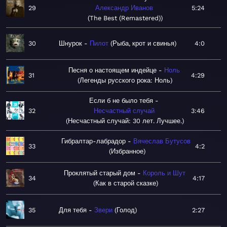
29
Александр Иванов
5:24
The Best (Remastered)
30
Шнурок
Пилот
Рыба, крот и свинья
4:0
Песня о настоящем индейце
Ноль
31
4:29
Легенды русского рока: Ноль
Если б не было тебя
32
Несчастный случай
3:46
Несчастный случай: 30 лет. Лучшее.
Гибралтар-лабрадор
Вячеслав Бутусов
33
4:2
Избранное
Проклятый старый дом
Король и Шут
34
4:17
Как в старой сказке
35
Для тебя
Звери
Голод
2:27