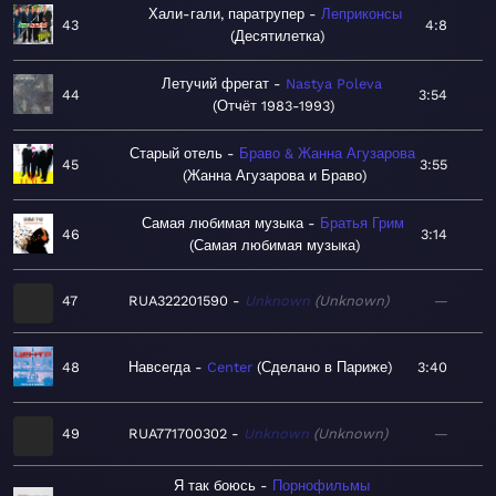
Хали-гали, паратрупер
Леприконсы
43
4:8
Десятилетка
Летучий фрегат
Nastya Poleva
44
3:54
Отчёт 1983-1993
Старый отель
Браво & Жанна Агузарова
45
3:55
Жанна Агузарова и Браво
Самая любимая музыка
Братья Грим
46
3:14
Самая любимая музыка
47
RUA322201590
Unknown
Unknown
—
48
Навсегда
Center
Сделано в Париже
3:40
49
RUA771700302
Unknown
Unknown
—
Я так боюсь
Порнофильмы