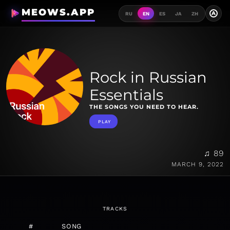
MEOWS.APP
A
RU
EN
ES
JA
ZH
Rock in Russian
Essentials
THE SONGS YOU NEED TO HEAR.
PLAY
♫ 89
MARCH 9, 2022
TRACKS
#
SONG