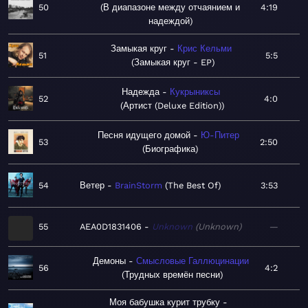
50
В диапазоне между отчаянием и
4:19
надеждой
Замыкая круг
Крис Кельми
51
5:5
Замыкая круг - EP
Надежда
Кукрыниксы
52
4:0
Артист (Deluxe Edition)
Песня идущего домой
Ю-Питер
53
2:50
Биографика
54
Ветер
BrainStorm
The Best Of
3:53
55
AEA0D1831406
Unknown
Unknown
—
Демоны
Смысловые Галлюцинации
56
4:2
Трудных времён песни
Моя бабушка курит трубку