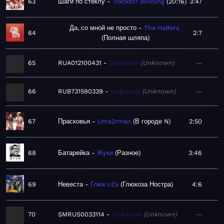
63
Шаги по стеклу
Tracktor Bowling
20:16
3:47
Да, со мной не просто
The Hatters
64
2:7
Полная шляпа
65
RUA012100431
Unknown
Unknown
—
66
RUB731590339
Unknown
Unknown
—
67
Прасковья
Uma2rman
В городе N
2:50
68
Батарейка
Жуки
Разное
3:46
69
Невеста
Глюк'oZa
Глюкоза Ностра
4:6
70
SMRUS0033114
Unknown
Unknown
—