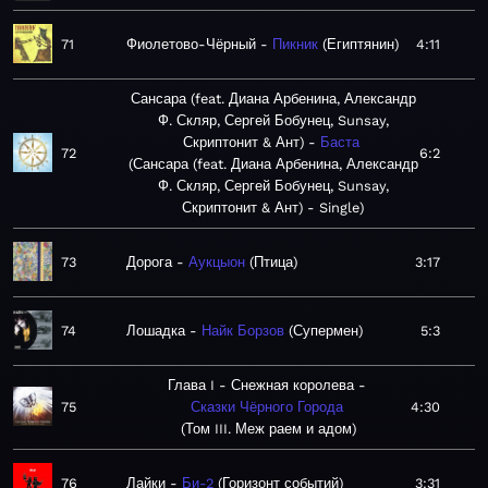
71
Фиолетово-Чёрный
Пикник
Египтянин
4:11
Сансара (feat. Диана Арбенина, Александр
Ф. Скляр, Сергей Бобунец, Sunsay,
Скриптонит & Ант)
Баста
72
6:2
Сансара (feat. Диана Арбенина, Александр
Ф. Скляр, Сергей Бобунец, Sunsay,
Скриптонит & Ант) - Single
73
Дорога
Аукцыон
Птица
3:17
74
Лошадка
Найк Борзов
Супермен
5:3
Глава I - Снежная королева
75
Сказки Чёрного Города
4:30
Том III. Меж раем и адом
76
Лайки
Би-2
Горизонт событий
3:31