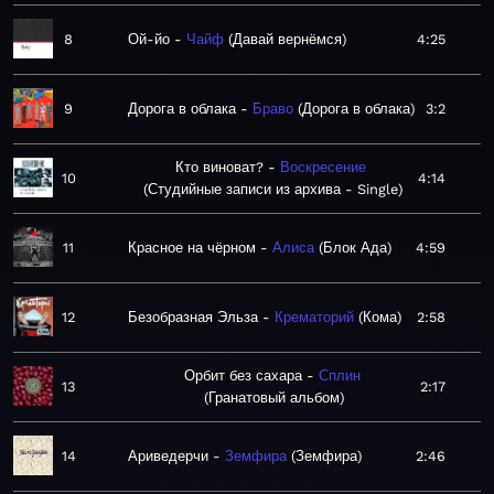
8
Ой-йо
Чайф
Давай вернёмся
4:25
9
Дорога в облака
Браво
Дорога в облака
3:2
Кто виноват?
Воскресение
10
4:14
Студийные записи из архива - Single
11
Красное на чёрном
Алиса
Блок Ада
4:59
12
Безобразная Эльза
Крематорий
Кома
2:58
Орбит без сахара
Сплин
13
2:17
Гранатовый альбом
14
Ариведерчи
Земфира
Земфира
2:46