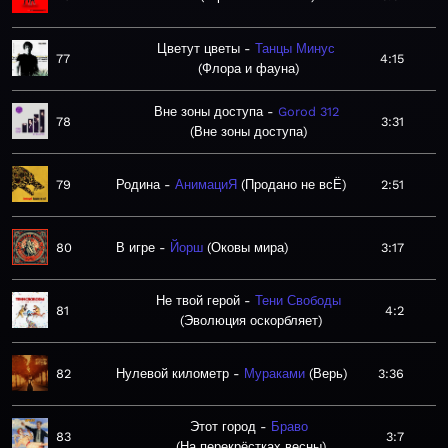
Цветут цветы
Танцы Минус
77
4:15
Флора и фауна
Вне зоны доступа
Gorod 312
78
3:31
Вне зоны доступа
79
Родина
АнимациЯ
Продано не всЁ
2:51
80
В игре
Йорш
Оковы мира
3:17
Не твой герой
Тени Свободы
81
4:2
Эволюция оскорбляет
82
Нулевой километр
Мураками
Верь
3:36
Этот город
Браво
83
3:7
На перекрёстках весны