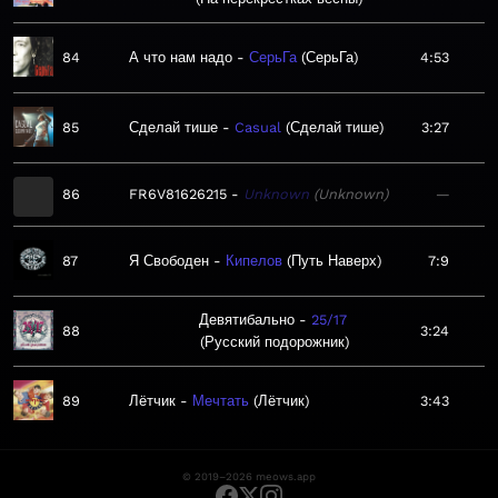
84
А что нам надо
СерьГа
СерьГа
4:53
85
Сделай тише
Casual
Сделай тише
3:27
86
FR6V81626215
Unknown
Unknown
—
87
Я Свободен
Кипелов
Путь Наверх
7:9
Девятибально
25/17
88
3:24
Русский подорожник
89
Лётчик
Мечтать
Лётчик
3:43
© 2019–2026 meows.app