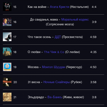
15
Как на войне
Агата Кристи
Ностальгия
4:4
До свиданья, мама
Моральный кодекс
16
3:9
Сотрясение мозга
17
Что такое осень
ДДТ
Просвистела
4:59
18
О любви
The Чиж & Co
О любви
4:35
19
Москва
Монгол Шуудан
Чересчур
4:50
20
31 весна
Ночные Снайперы
Рубеж
3:58
21
Эльдорадо
Ва-Банкъ
Живи, живое!
3:8