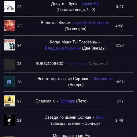
Досуги - буги
Звуки Му
22
3:27
Простые вещи, Ч. 2
В платье белом
Lyapis Trubetskoy
23
4:58
Ты кинула
Когда Меня Ты Позовёшь
24
5:23
Владимир Кузьмин
Две Звезды
25
RUB521208630
Unknown
Unknown
—
Новые московские Сиртаки
Мегаполис
26
3:52
Негоро
27
Сладкая N
Зоопарк
Лето
3:17
Звезда по имени Солнце
Кино
28
3:46
Звезда по имени Солнце
Моя неласковая Русь