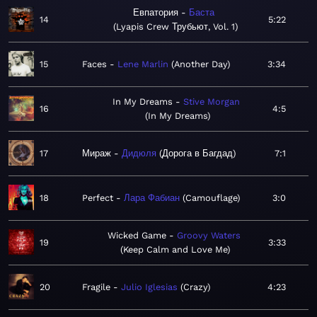
Евпатория
Баста
14
5:22
Lyapis Crew Трубьют, Vol. 1
15
Faces
Lene Marlin
Another Day
3:34
In My Dreams
Stive Morgan
16
4:5
In My Dreams
17
Мираж
Дидюля
Дорога в Багдад
7:1
18
Perfect
Лара Фабиан
Camouflage
3:0
Wicked Game
Groovy Waters
19
3:33
Keep Calm and Love Me
20
Fragile
Julio Iglesias
Crazy
4:23