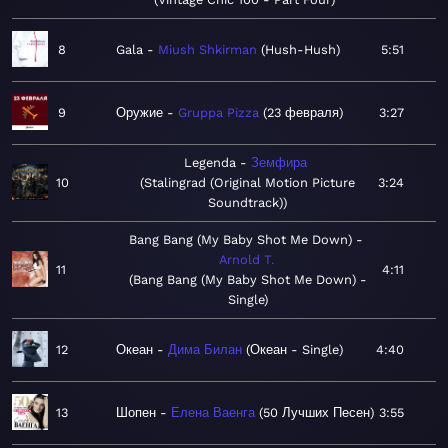
8
Gala
Miush Shkirman
Hush-Hush
5:51
9
Оружие
Gruppa Pizza
23 февраля
3:27
Legenda
Земфира
10
Stalingrad (Original Motion Picture
3:24
Soundtrack)
Bang Bang (My Baby Shot Me Down)
Arnold T.
11
4:11
Bang Bang (My Baby Shot Me Down) -
Single
12
Океан
Дима Билан
Океан - Single
4:40
13
Шопен
Елена Ваенга
50 Лучших Песен
3:55