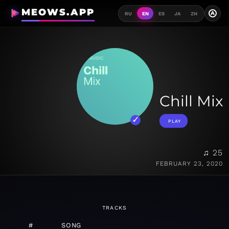
MEOWS.APP
A
RU
EN
ES
JA
ZH
Chill Mix
PLAY
♫ 25
FEBRUARY 23, 2020
TRACKS
#
SONG