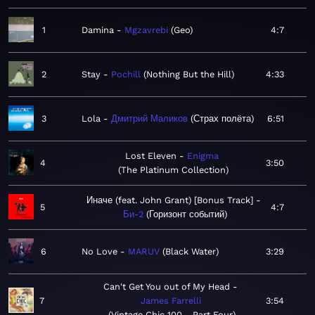
1
Damina
Mgzavrebi
Geo
4:7
2
Stay
Pochill
Nothing But the Hill
4:33
3
Lola
Дмитрий Маликов
Страх полёта
6:51
Lost Eleven
Enigma
4
3:50
The Platinum Collection
Иначе (feat. John Grant) [Bonus Track]
5
4:7
Би-2
Горизонт событий
6
No Love
MARUV
Black Water
3:29
Can't Get You out of My Head
7
James Farrelli
3:54
Vintage Chic 100 - Part Four