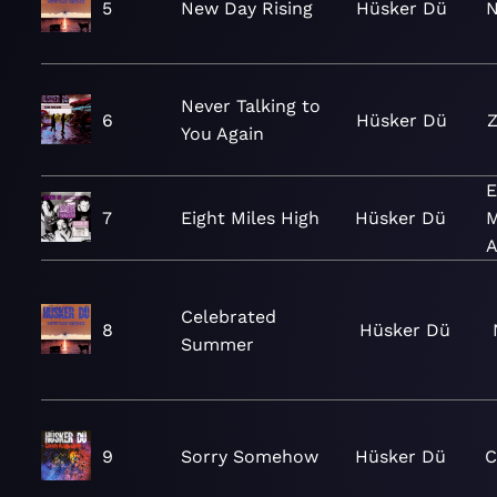
5
New Day Rising
Hüsker Dü
N
Never Talking to
6
Hüsker Dü
Z
You Again
E
7
Eight Miles High
Hüsker Dü
M
A
Celebrated
8
Hüsker Dü
Summer
9
Sorry Somehow
Hüsker Dü
C