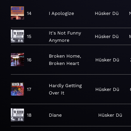
14
I Apologize
Hüsker Dü
It's Not Funny
15
Hüsker Dü
Anymore
Broken Home,
16
Hüsker Dü
Broken Heart
Hardly Getting
17
Hüsker Dü
Over It
18
Diane
Hüsker Dü