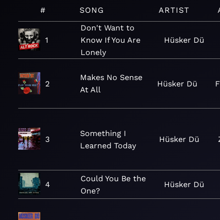
#
SONG
ARTIST
Don't Want to
1
Know If You Are
Hüsker Dü
Lonely
Makes No Sense
2
Hüsker Dü
F
At All
Something I
3
Hüsker Dü
Learned Today
Could You Be the
4
Hüsker Dü
One?