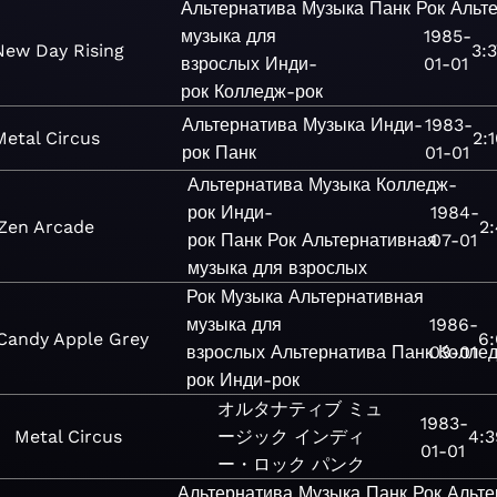
Альтернатива
Музыка
Панк
Рок
Альт
музыка для
1985-
New Day Rising
3:
взрослых
Инди-
01-01
рок
Колледж-рок
Альтернатива
Музыка
Инди-
1983-
Metal Circus
2:
рок
Панк
01-01
Альтернатива
Музыка
Колледж-
рок
Инди-
1984-
Zen Arcade
2
рок
Панк
Рок
Альтернативная
07-01
музыка для взрослых
Рок
Музыка
Альтернативная
музыка для
1986-
Candy Apple Grey
6:
взрослых
Альтернатива
Панк
03-01
Колле
рок
Инди-рок
オルタナティブ
ミュ
1983-
Metal Circus
ージック
インディ
4:3
01-01
ー・ロック
パンク
Альтернатива
Музыка
Панк
Рок
Альте