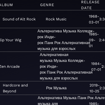
RELEASE
ALBUM
GENRE
DATE
1968-
Sound of Alt Rock
Rock
Music
3:3
03-01
Альтернатива
Музыка
Колледж-
1985-
рок
Инди-
lip Your Wig
09-
2:4
рок
Панк
Рок
Альтернативная
01
музыка для взрослых
Альтернативная
музыка
Музыка
Колледж-
1984-
Zen Arcade
рок
Инди-
2
07-01
рок
Панк
Рок
Альтернативная
музыка для взрослых
Hardcore and
2019-
Рок
Музыка
2:3
Beyond
10-25
Альтернатива
Музыка
Панк
Рок
Альте
музыка для
1985-