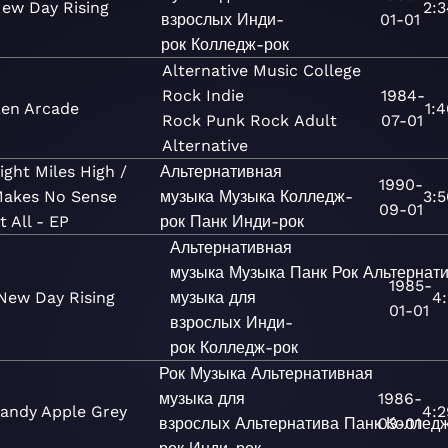
ew Day Rising
2:3
взрослых
Инди-
01-01
рок
Колледж-рок
Alternative
Music
College
Rock
Indie
1984-
en Arcade
1:
Rock
Punk
Rock
Adult
07-01
Alternative
ight Miles High /
Альтернативная
1990-
akes No Sense
музыка
Музыка
Колледж-
3:5
09-01
t All - EP
рок
Панк
Инди-рок
Альтернативная
музыка
Музыка
Панк
Рок
Альтернат
1985-
New Day Rising
музыка для
4:
01-01
взрослых
Инди-
рок
Колледж-рок
Рок
Музыка
Альтернативная
музыка для
1986-
andy Apple Grey
4:2
взрослых
Альтернатива
Панк
03-01
Коллед