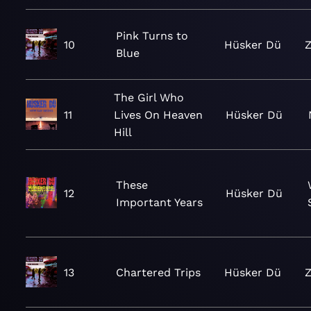
Pink Turns to
10
Hüsker Dü
Z
Blue
The Girl Who
11
Lives On Heaven
Hüsker Dü
Hill
These
12
Hüsker Dü
Important Years
13
Chartered Trips
Hüsker Dü
Z