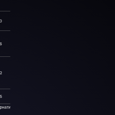
0
6
:2
5
рнативная