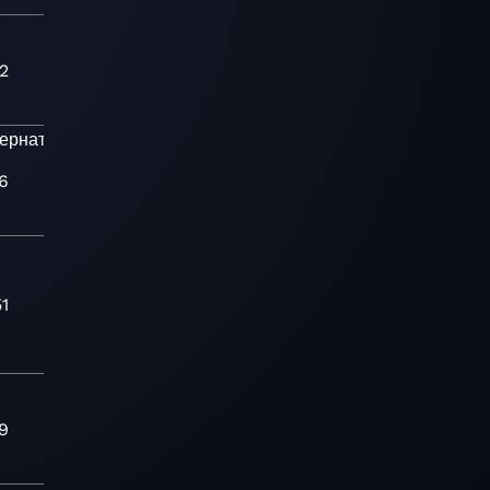
2
тернативная
6
51
9