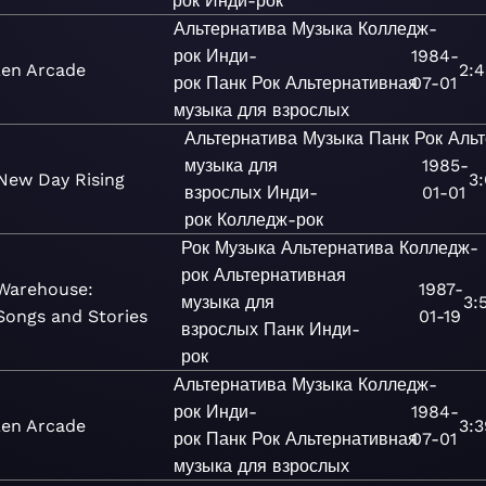
рок
Инди-рок
Альтернатива
Музыка
Колледж-
рок
Инди-
1984-
en Arcade
2:4
рок
Панк
Рок
Альтернативная
07-01
музыка для взрослых
Альтернатива
Музыка
Панк
Рок
Аль
музыка для
1985-
New Day Rising
3:
взрослых
Инди-
01-01
рок
Колледж-рок
Рок
Музыка
Альтернатива
Колледж-
рок
Альтернативная
Warehouse:
1987-
музыка для
3:
Songs and Stories
01-19
взрослых
Панк
Инди-
рок
Альтернатива
Музыка
Колледж-
рок
Инди-
1984-
en Arcade
3:3
рок
Панк
Рок
Альтернативная
07-01
музыка для взрослых