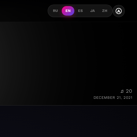
A
RU
EN
ES
JA
ZH
♫ 20
DECEMBER 21, 2021