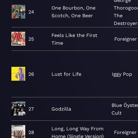
George
One Bourbon, One
Thorogoo
24
Scotch, One Beer
The
Destroyer
Feels Like the First
25
Foreigner
Time
26
Lust for Life
Iggy Pop
Blue Öyste
27
Godzilla
Cult
Long, Long Way From
28
Foreigner
Home (Single Version)