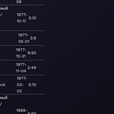
08
нный
/
1977-
3:10
10-11
1977-
3:9
05-01
1977-
9:50
10-21
1977-
2:49
11-04
1977-
ock
03-
5:10
03
нный
/
1988-
5:50