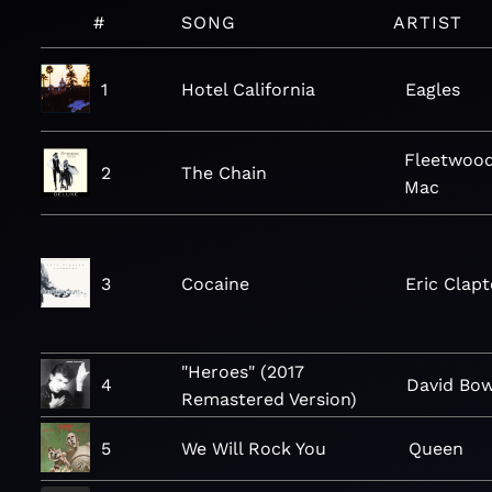
#
SONG
ARTIST
1
Hotel California
Eagles
Fleetwoo
2
The Chain
Mac
3
Cocaine
Eric Clap
"Heroes" (2017
4
David Bow
Remastered Version)
5
We Will Rock You
Queen