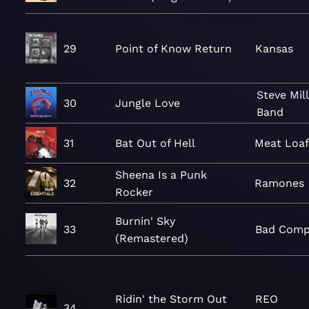
29
Point of Know Return
Kansas
Steve Mil
30
Jungle Love
Band
31
Bat Out of Hell
Meat Loa
Sheena Is a Punk
32
Ramones
Rocker
Burnin' Sky
33
Bad Com
(Remastered)
Ridin' the Storm Out
REO
34