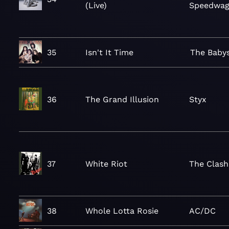
(Live)
Speedwa
35
Isn't It Time
The Baby
36
The Grand Illusion
Styx
37
White Riot
The Clash
38
Whole Lotta Rosie
AC/DC