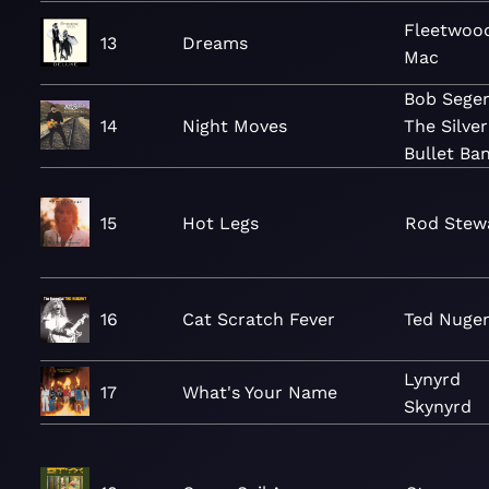
Fleetwoo
13
Dreams
Mac
Bob Seger
14
Night Moves
The Silver
Bullet Ba
15
Hot Legs
Rod Stew
16
Cat Scratch Fever
Ted Nuge
Lynyrd
17
What's Your Name
Skynyrd