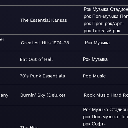
Рок
Музыка
Стадио
рок
Поп-музыка
Поп
The Essential Kansas
рок
Прог-рок/Арт-
рок
Тяжелый рок
ler
Greatest Hits 1974-78
Рок
Музыка
f
Bat Out of Hell
Рок
Музыка
70's Punk Essentials
Pop
Music
pany
Burnin' Sky (Deluxe)
Rock
Music
Hard R
Рок
Музыка
Стадио
рок
Поп-музыка
Поп
рок
Софт-
The Hits