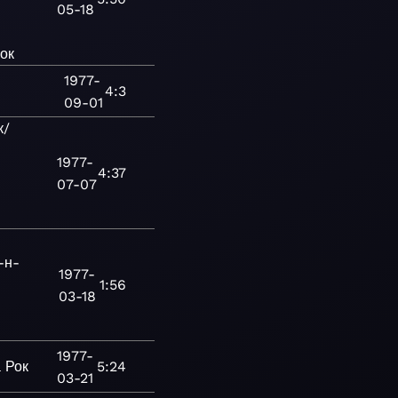
05-18
ок
1977-
4:3
09-01
к/
1977-
4:37
07-07
-н-
1977-
1:56
03-18
1977-
а
Рок
5:24
03-21