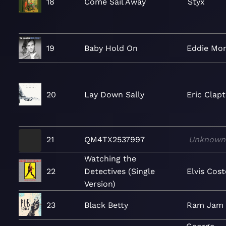
18
Come Sail Away
Styx
19
Baby Hold On
Eddie Mo
20
Lay Down Sally
Eric Clap
21
QM4TX2537997
Unknown
Watching the
22
Detectives (Single
Elvis Cost
Version)
23
Black Betty
Ram Jam