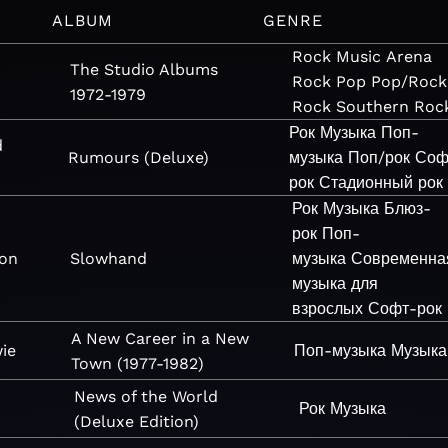
ALBUM
GENRE
Rock
Music
Arena
The Studio Albums
Rock
Pop
Pop/Rock
1972-1979
Rock
Southern Roc
Рок
Музыка
Поп-
d
Rumours (Deluxe)
музыка
Поп/рок
Соф
рок
Стадионный рок
Рок
Музыка
Блюз-
рок
Поп-
ton
Slowhand
музыка
Современна
музыка для
взрослых
Софт-рок
A New Career in a New
ie
Поп-музыка
Музыка
Town (1977-1982)
News of the World
Рок
Музыка
(Deluxe Edition)