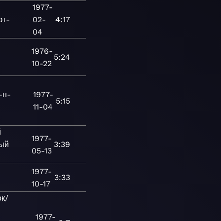
1977-
фт-
02-
4:17
04
1976-
5:24
10-22
-н-
1977-
5:15
11-04
й
1977-
ый
3:39
05-13
1977-
3:33
10-17
к/
1977-