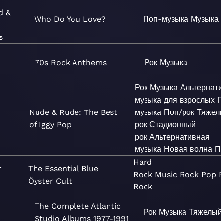
d &
Who Do You Love?
Поп-музыка
Музыка
s
70s Rock Anthems
Рок
Музыка
Рок
Музыка
Альтернат
музыка для взрослых
Nude & Rude: The Best
музыка
Поп/рок
Тяжел
of Iggy Pop
рок
Стадионный
рок
Альтернативная
музыка
Новая волна
П
Hard
r
The Essential Blue
Rock
Music
Rock
Pop
Öyster Cult
Rock
The Complete Atlantic
Рок
Музыка
Тяжелый
Studio Albums 1977-1991