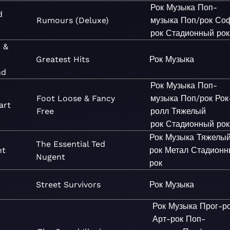
Рок
Музыка
Поп-
d
Rumours (Deluxe)
музыка
Поп/рок
Со
рок
Стадионный рок
 &
Greatest Hits
Рок
Музыка
nd
Рок
Музыка
Поп-
Foot Loose & Fancy
музыка
Поп/рок
Рок
art
Free
ролл
Тяжелый
рок
Стадионный рок
Рок
Музыка
Тяжелы
The Essential Ted
nt
рок
Метал
Стадионн
Nugent
рок
Street Survivors
Рок
Музыка
Рок
Музыка
Прог-ро
Арт-рок
Поп-