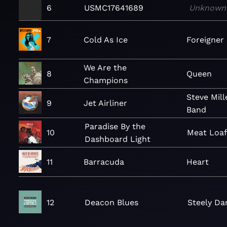
6
USMC17641689
Unknown
7
Cold As Ice
Foreigner
We Are the
8
Queen
Champions
Steve Mill
9
Jet Airliner
Band
Paradise By the
10
Meat Loa
Dashboard Light
11
Barracuda
Heart
12
Deacon Blues
Steely Da