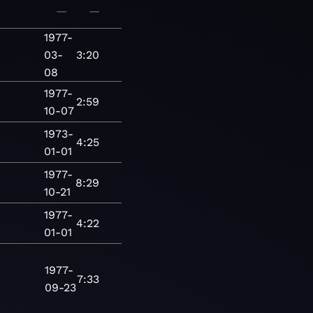
—
—
1977-
03-
3:20
08
1977-
2:59
10-07
1973-
4:25
01-01
1977-
8:29
10-21
1977-
4:22
01-01
1977-
7:33
09-23