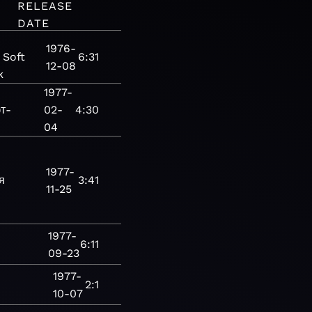
RELEASE
DATE
1976-
Soft
6:31
12-08
k
1977-
т-
02-
4:30
04
1977-
я
3:41
11-25
1977-
6:11
09-23
1977-
2:1
10-07