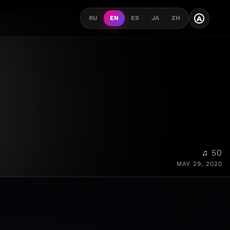
A
RU
EN
ES
JA
ZH
♫ 50
MAY 29, 2020