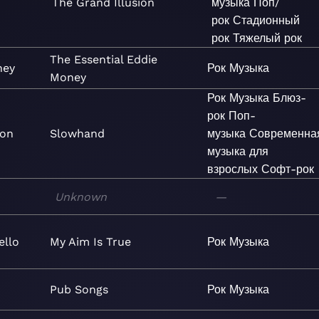
The Grand Illusion
музыка
Поп/
рок
Стадионный
рок
Тяжелый рок
The Essential Eddie
ney
Рок
Музыка
Money
Рок
Музыка
Блюз-
рок
Поп-
ton
Slowhand
музыка
Современна
музыка для
взрослых
Софт-рок
Unknown
—
ello
My Aim Is True
Рок
Музыка
Pub Songs
Рок
Музыка