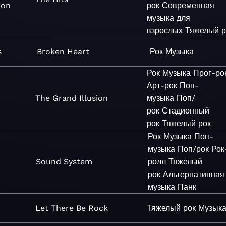
gon
рок
Современная
музыка для
взрослых
Тяжелый р
s
Broken Heart
Рок
Музыка
Рок
Музыка
Прог-ро
Арт-рок
Поп-
The Grand Illusion
музыка
Поп/
рок
Стадионный
рок
Тяжелый рок
Рок
Музыка
Поп-
музыка
Поп/рок
Рок
Sound System
ролл
Тяжелый
рок
Альтернативная
музыка
Панк
Let There Be Rock
Тяжелый рок
Музык