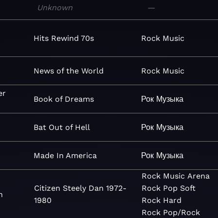
Unknown
—
Hits Rewind 70s
Rock
Music
News of the World
Rock
Music
er
Book of Dreams
Рок
Музыка
f
Bat Out of Hell
Рок
Музыка
Made In America
Рок
Музыка
Rock
Music
Arena
Citizen Steely Dan 1972-
Rock
Pop
Soft
n
1980
Rock
Hard
Rock
Pop/Rock