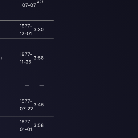
6:7
07-07
1977-
3:30
12-01
1977-
я
3:56
11-25
—
—
1977-
3:45
07-22
1977-
3:58
01-01