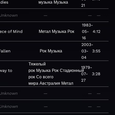
dies
музыка
Музыка
21
Unknown
—
—
—
1983-
iece of Mind
Метал
Музыка
Рок
05-
4:12
16
2003-
Fallen
Рок
Музыка
03-
3:55
04
Тяжелый
1979-
way to
рок
Музыка
Рок
Стадионный
07-
3:28
рок
Со всего
27
мира
Австралия
Метал
Unknown
—
—
—
Unknown
—
—
—