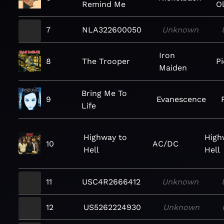
Remind Me
Ol
7
NLA322600050
Unknown
Iron
8
The Trooper
P
Maiden
Bring Me To
9
Evanescence
Life
Highway to
High
10
AC/DC
Hell
Hell
11
USC4R2666412
Unknown
12
US5262224930
Unknown