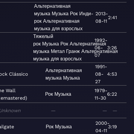
Альтернативная
музыка
Музыка
Рок
Инди-
2013-
2:41
рок
Альтернативная
08-11
музыка для взрослых
Тяжелый
1992-
рок
Музыка
Рок
Альтернативная
06-
3:26
музыка
Метал
Гранж
Альтернативная
07
музыка для взрослых
1991-
Альтернативная
ock Clássico
08-
4:53
музыка
Музыка
27
he Wall
1979-
Рок
Музыка
6:22
Remastered)
11-30
Unknown
—
—
—
2000-
ailgate
Рок
Музыка
3:19
04-11