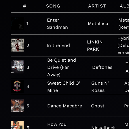
#
SONG
ARTIST
AL
Enter
Meta
1
Metallica
Sandman
(Rem
Hybr
LINKIN
2
In the End
(Del
PARK
Versi
Be Quiet and
T
3
Drive (Far
Deftones
A
Away)
Sweet Child O'
Guns N'
Ap
4
Mine
Roses
D
5
Dance Macabre
Ghost
Pr
How You
M
6
Nickelback