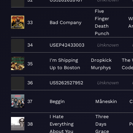
Five
Finger
Wa
33
Bad Company
Death
A
Punch
34
USEP42433003
Unknown
I'm Shipping
Dropkick
The 
35
Up to Boston
Murphys
Cod
36
US5262527952
Unknown
37
Beggin
Måneskin
C
I Hate
Three
38
Everything
Days
P
About You
Grace