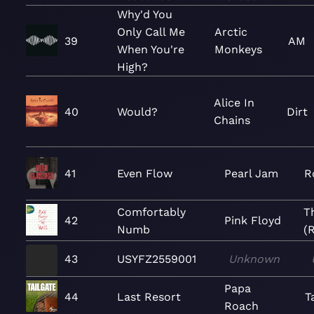
Why'd You
Only Call Me
Arctic
39
AM
When You're
Monkeys
High?
Alice In
40
Would?
Dirt
Chains
41
Even Flow
Pearl Jam
R
Comfortably
T
42
Pink Floyd
Numb
(
43
USYFZ2559001
Unknown
Papa
44
Last Resort
T
Roach