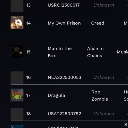
13
USRC12500017
Unknown
14
My Own Prison
Creed
M
Man In the
Alice In
15
Musi
Box
Chains
16
NLA322500053
Unknown
Rob
H
17
Dragula
Zombie
S
18
USAT22600792
Unknown
S