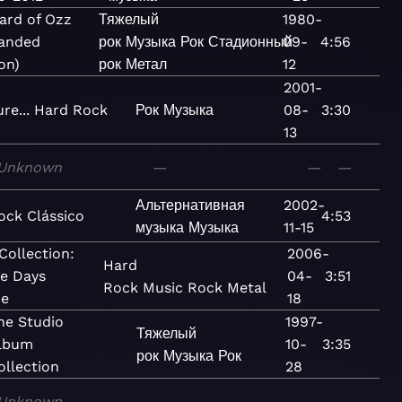
zard of Ozz
Тяжелый
1980-
anded
рок
Музыка
Рок
Стадионный
09-
4:56
on)
рок
Метал
12
2001-
ure... Hard Rock
Рок
Музыка
08-
3:30
13
Unknown
—
—
—
Альтернативная
2002-
ock Clássico
4:53
музыка
Музыка
11-15
Collection:
2006-
Hard
e Days
04-
3:51
Rock
Music
Rock
Metal
ce
18
he Studio
1997-
Тяжелый
lbum
10-
3:35
рок
Музыка
Рок
ollection
28
Unknown
—
—
—