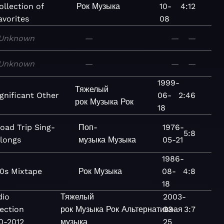
ollection of
Рок
Музыка
10-
4:12
avorites
08
Unknown
—
—
—
Unknown
—
—
—
1999-
Тяжелый
ignificant Other
06-
2:46
рок
Музыка
Рок
18
oad Trip Sing-
Поп-
1976-
5:8
longs
музыка
Музыка
05-21
1986-
0s Mixtape
Рок
Музыка
08-
4:8
18
dio
Тяжелый
2003-
ection
рок
Музыка
Рок
Альтернативная
03-
3:7
0-2012
музыка
25