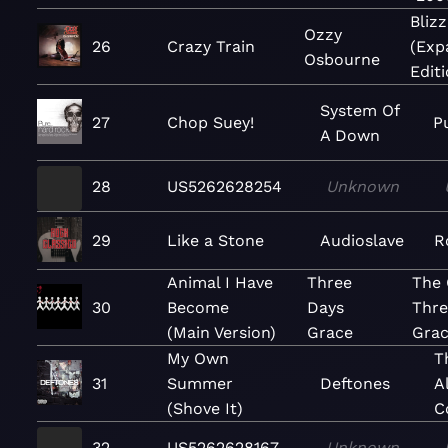
Bliz
Ozzy
26
Crazy Train
(Exp
Osbourne
Editi
System Of
27
Chop Suey!
P
A Down
28
US5262628254
Unknown
29
Like a Stone
Audioslave
R
Animal I Have
Three
The 
30
Become
Days
Thre
(Main Version)
Grace
Gra
My Own
T
31
Summer
Deftones
A
(Shove It)
C
32
US5262628167
Unknown