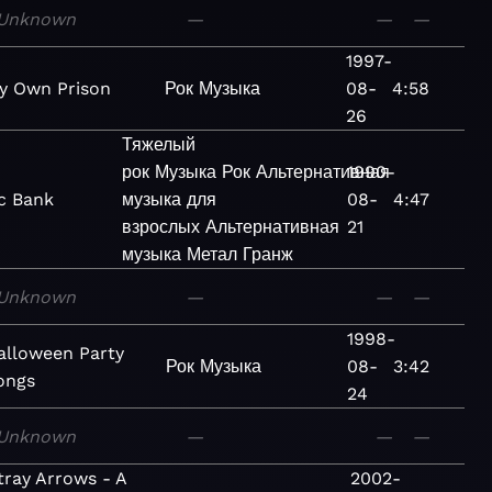
Unknown
—
—
—
1997-
y Own Prison
Рок
Музыка
08-
4:58
26
Тяжелый
рок
Музыка
Рок
Альтернативная
1990-
c Bank
музыка для
08-
4:47
взрослых
Альтернативная
21
музыка
Метал
Гранж
Unknown
—
—
—
1998-
alloween Party
Рок
Музыка
08-
3:42
ongs
24
Unknown
—
—
—
tray Arrows - A
2002-