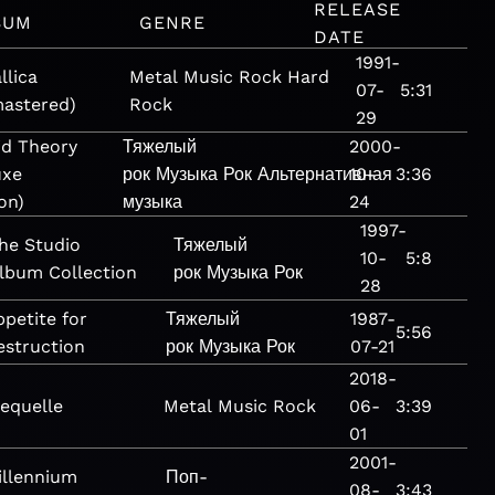
RELEASE
BUM
GENRE
DATE
1991-
llica
Metal
Music
Rock
Hard
07-
5:31
astered)
Rock
29
id Theory
Тяжелый
2000-
uxe
рок
Музыка
Рок
Альтернативная
10-
3:36
on)
музыка
24
1997-
he Studio
Тяжелый
10-
5:8
lbum Collection
рок
Музыка
Рок
28
petite for
Тяжелый
1987-
5:56
estruction
рок
Музыка
Рок
07-21
2018-
equelle
Metal
Music
Rock
06-
3:39
01
2001-
illennium
Поп-
08-
3:43