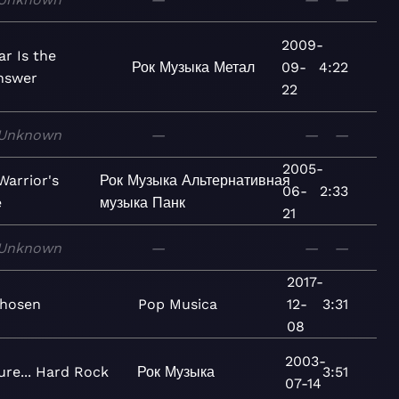
2009-
r Is the
Рок
Музыка
Метал
09-
4:22
nswer
22
Unknown
—
—
—
2005-
Warrior's
Рок
Музыка
Альтернативная
06-
2:33
e
музыка
Панк
21
Unknown
—
—
—
2017-
hosen
Pop
Musica
12-
3:31
08
2003-
ure... Hard Rock
Рок
Музыка
3:51
07-14