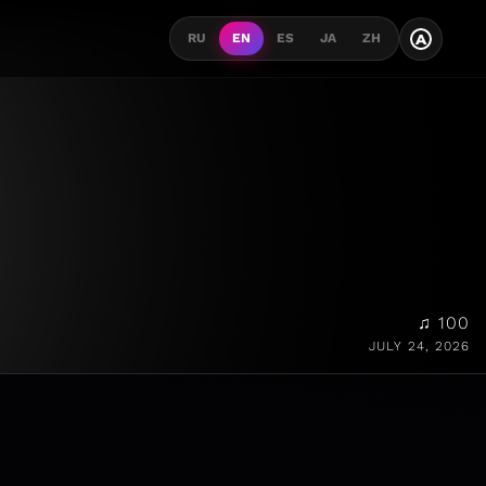
A
RU
EN
ES
JA
ZH
♫ 100
JULY 24, 2026