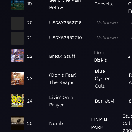
Send the Pain
19
Chevelle
C
Below
F
20
US38Y2552716
Unknown
21
US3X52652710
Unknown
Limp
22
Break Stuff
S
Bizkit
Blue
(Don't Fear)
R
23
Öyster
The Reaper
A
Cult
Livin' On a
24
Bon Jovi
8
Prayer
Stu
LINKIN
25
Numb
Coll
PARK
200