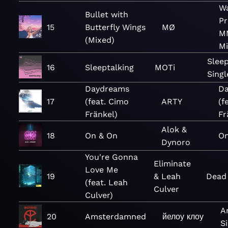
Wa
Bullet with
Pr
15
Butterfly Wings
MØ
M
(Mixed)
M
Sleep
16
Sleeptalking
MOTi
Singl
Daydreams
D
17
(feat. Cimo
ARTY
(f
Fränkel)
Fr
Alok &
18
On & On
On
Dynoro
You're Gonna
Eliminate
Love Me
19
& Leah
Dead
(feat. Leah
Culver
Culver)
A
20
Amsterdamned
йелоу клоу
S