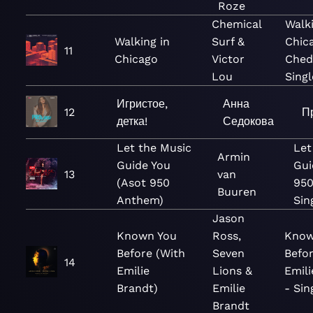
Roze
Chemical
Walki
Walking in
Surf &
Chic
11
Chicago
Victor
Ched
Lou
Singl
Игристое,
Анна
12
П
детка!
Седокова
Let the Music
Let
Armin
Guide You
Gui
13
van
(Asot 950
950
Buuren
Anthem)
Sin
Jason
Known You
Ross,
Know
Before (With
Seven
Befor
14
Emilie
Lions &
Emili
Brandt)
Emilie
- Sin
Brandt