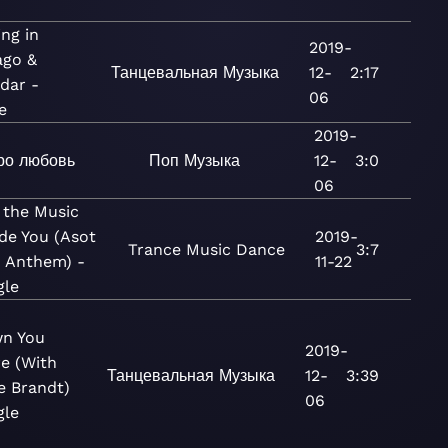
ng in
2019-
ago &
Танцевальная
Музыка
12-
2:17
dar -
06
e
2019-
ро любовь
Поп
Музыка
12-
3:0
06
 the Music
de You (Asot
2019-
Trance
Music
Dance
3:7
 Anthem) -
11-22
gle
n You
2019-
e (With
Танцевальная
Музыка
12-
3:39
e Brandt)
06
gle