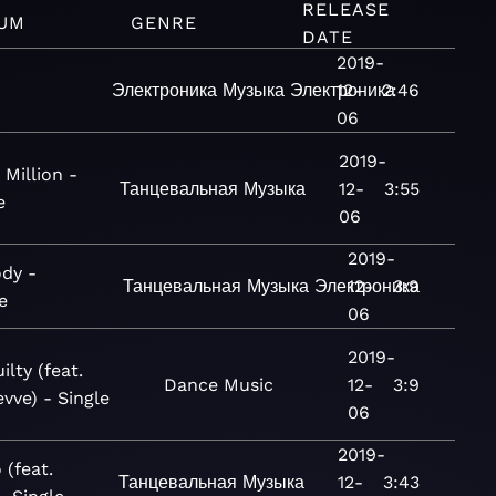
RELEASE
UM
GENRE
DATE
2019-
Электроника
Музыка
Электроника
12-
2:46
06
2019-
 Million -
Танцевальная
Музыка
12-
3:55
e
06
2019-
dy -
Танцевальная
Музыка
Электроника
12-
3:9
e
06
2019-
ilty (feat.
Dance
Music
12-
3:9
vve) - Single
06
2019-
 (feat.
Танцевальная
Музыка
12-
3:43