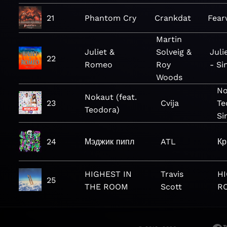
21
Phantom Cry
Crankdat
Fear
Martin
Juliet &
Solveig &
Jul
22
Romeo
Roy
- Si
Woods
No
Nokaut (feat.
23
Cvija
Te
Teodora)
Si
24
Мэджик пипл
ATL
Кр
HIGHEST IN
Travis
HI
25
THE ROOM
Scott
RO