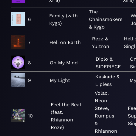
Xira)
Xira)
The
Family (with
W
6
Chainsmokers
Kygo)
J
& Kygo
Rezz &
Hell 
7
Hell on Earth
Yultron
Singl
Diplo &
On
8
On My Mind
SIDEPIECE
Si
Kaskade &
9
My Light
My
Lipless
Volac,
Neon
Feel the Beat
Steve,
Fee
(feat.
10
Rumpus
Sup
Rhiannon
&
Sin
Roze)
Rhiannon