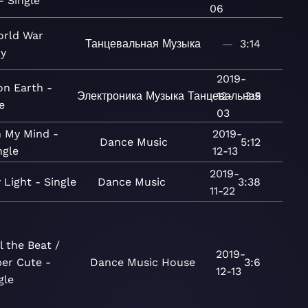
 - Single
06
orld War
Танцевальная
Музыка
—
3:14
oy
2019-
on Earth -
Электроника
Музыка
Танцевальная
12-
3:5
e
03
 My Mind -
2019-
Dance
Music
5:12
ngle
12-13
2019-
 Light - Single
Dance
Music
3:38
11-22
l the Beat /
2019-
er Cute -
Dance
Music
House
3:6
12-13
gle