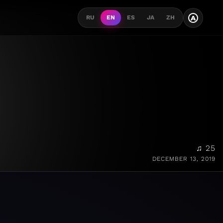
A
RU
EN
ES
JA
ZH
♫ 25
DECEMBER 13, 2019