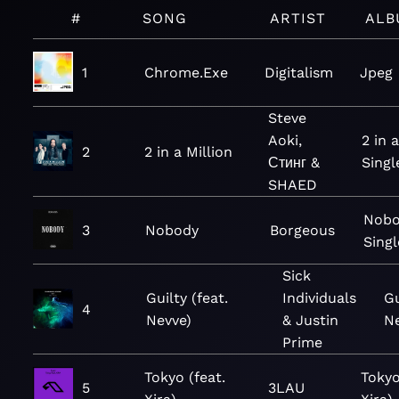
#
SONG
ARTIST
ALB
1
Chrome.Exe
Digitalism
Jpeg
Steve
Aoki,
2 in a
2
2 in a Million
Стинг &
Singl
SHAED
Nobo
3
Nobody
Borgeous
Singl
Sick
Guilty (feat.
Individuals
Gu
4
Nevve)
& Justin
Ne
Prime
Tokyo (feat.
Tokyo
5
3LAU