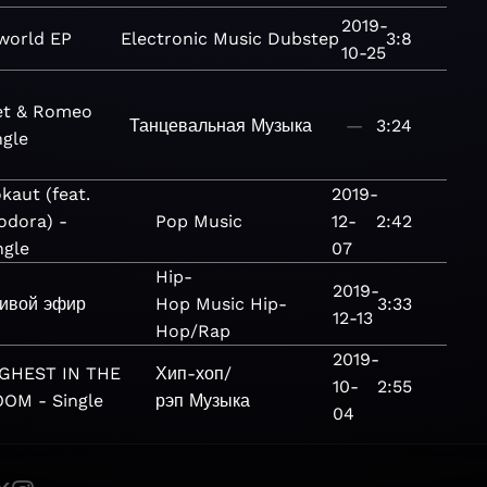
2019-
world EP
Electronic
Music
Dubstep
3:8
10-25
iet & Romeo
Танцевальная
Музыка
—
3:24
ngle
kaut (feat.
2019-
odora) -
Pop
Music
12-
2:42
ngle
07
Hip-
2019-
ивой эфир
Hop
Music
Hip-
3:33
12-13
Hop/Rap
2019-
GHEST IN THE
Хип-хоп/
10-
2:55
OM - Single
рэп
Музыка
04