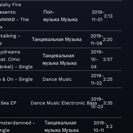
lshy Fire
esents:
Поп-
2019-
2:13
MMMØ - The
музыка
Музыка
11-01
ix
talking -
2019-
Танцевальная
Музыка
2:20
e
11-08
aydreams
2019-
Танцевальная
eat. Cimo
10-
2:57
музыка
Музыка
änkel) - Single
04
2019-
 & On - Single
Dance
Music
2:25
11-22
2019-
 Sea EP
Dance
Music
Electronic
Bass
3:35
10-23
msterdamned -
Танцевальная
2019-
3:2
ingle
музыка
Музыка
10-11