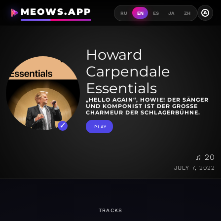
MEOWS.APP
A
RU
EN
ES
JA
ZH
Howard
Carpendale
Essentials
„HELLO AGAIN“, HOWIE! DER SÄNGER
UND KOMPONIST IST DER GROSSE C
HARMEUR DER SCHLAGERBÜHNE.
PLAY
♫ 20
JULY 7, 2022
TRACKS