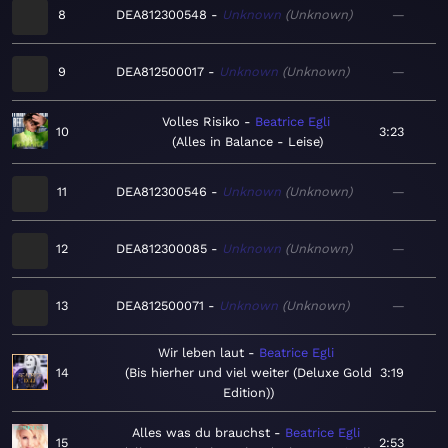
8
DEA812300548
Unknown
Unknown
—
9
DEA812500017
Unknown
Unknown
—
Volles Risiko
Beatrice Egli
10
3:23
Alles in Balance - Leise
11
DEA812300546
Unknown
Unknown
—
12
DEA812300085
Unknown
Unknown
—
13
DEA812500071
Unknown
Unknown
—
Wir leben laut
Beatrice Egli
14
Bis hierher und viel weiter (Deluxe Gold
3:19
Edition)
Alles was du brauchst
Beatrice Egli
15
2:53