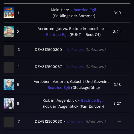
Mein Herz
Beatrice Egli
1
3:19
So klingt der Sommer
Verboten gut vs. Bello e impossibile
2
3:24
Beatrice Egli
BUNT - Best Of
3
DEA812500300
Unknown
Unknown
—
4
DEA812500067
Unknown
Unknown
—
Verlieben, Verloren, Gelacht Und Geweint
5
3:18
Beatrice Egli
Glücksgefühle
Kick im Augenblick
Beatrice Egli
6
3:27
Kick im Augenblick (Fan Edition)
7
DEA812300080
Unknown
Unknown
—