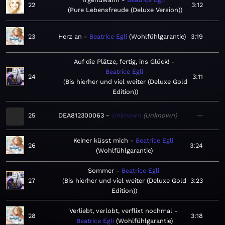
22
3:12
Pure Lebensfreude (Deluxe Version)
23
Herz an
Beatrice Egli
Wohlfühlgarantie
3:19
Auf die Plätze, fertig, ins Glück!
Beatrice Egli
24
3:11
Bis hierher und viel weiter (Deluxe Gold
Edition)
25
DEA812300063
Unknown
Unknown
—
Keiner küsst mich
Beatrice Egli
26
3:24
Wohlfühlgarantie
Sommer
Beatrice Egli
27
Bis hierher und viel weiter (Deluxe Gold
3:23
Edition)
Verliebt, verlobt, verflixt nochmal
28
3:18
Beatrice Egli
Wohlfühlgarantie