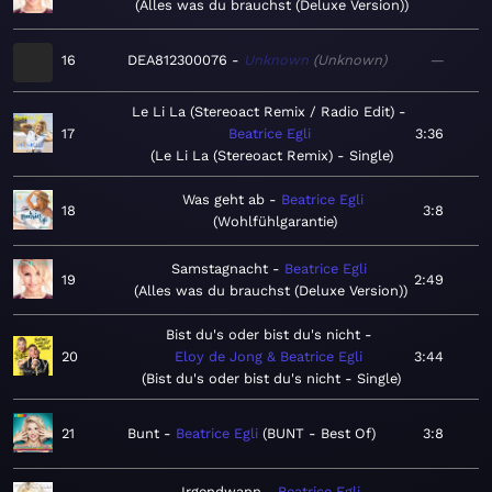
Alles was du brauchst (Deluxe Version)
16
DEA812300076
Unknown
Unknown
—
Le Li La (Stereoact Remix / Radio Edit)
17
Beatrice Egli
3:36
Le Li La (Stereoact Remix) - Single
Was geht ab
Beatrice Egli
18
3:8
Wohlfühlgarantie
Samstagnacht
Beatrice Egli
19
2:49
Alles was du brauchst (Deluxe Version)
Bist du's oder bist du's nicht
20
Eloy de Jong & Beatrice Egli
3:44
Bist du's oder bist du's nicht - Single
21
Bunt
Beatrice Egli
BUNT - Best Of
3:8
Irgendwann
Beatrice Egli