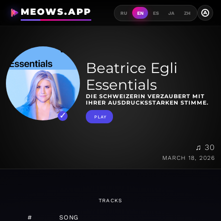
MEOWS.APP
A
RU
EN
ES
JA
ZH
Beatrice Egli
Essentials
DIE SCHWEIZERIN VERZAUBERT MIT
IHRER AUSDRUCKSSTARKEN STIMME.
PLAY
♫ 30
MARCH 18, 2026
TRACKS
#
SONG