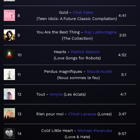
Gold
Chet Faker
8
4:41
Teen Idols: A Future Classic Compilation
You Are the Best Thing
Ray LaMontagne
9
3:51
The Collection
Hearts
Patrick Watson
10
4:52
Love Songs for Robots
Perdus magnifiques
Maude Audet
11
5:1
Nous sommes le feu
12
Tout
Amylie
Les éclats
4:7
13
Rien pour moi
Chloé Lacasse
Lunes
3:47
Cold Little Heart
Michael Kiwanuka
14
9:57
Love & Hate