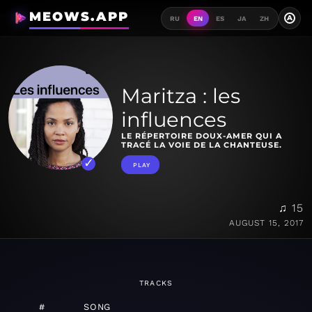
MEOWS.APP
A
RU
EN
ES
JA
ZH
Maritza : les
influences
LE RÉPERTOIRE DOUX-AMER QUI A
TRACÉ LA VOIE DE LA CHANTEUSE.
PLAY
♫ 15
AUGUST 15, 2017
TRACKS
#
SONG