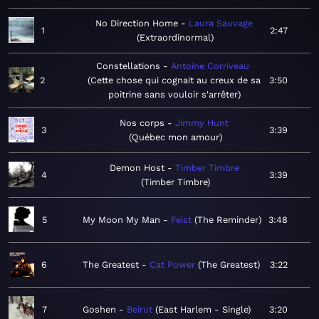
No Direction Home
Laura Sauvage
1
2:47
Extraordinormal
Constellations
Antoine Corriveau
2
Cette chose qui cognait au creux de sa
3:50
poitrine sans vouloir s'arrêter
Nos corps
Jimmy Hunt
3
3:39
Québec mon amour
Demon Host
Timber Timbre
4
3:39
Timber Timbre
5
My Moon My Man
Feist
The Reminder
3:48
6
The Greatest
Cat Power
The Greatest
3:22
7
Goshen
Beirut
East Harlem - Single
3:20