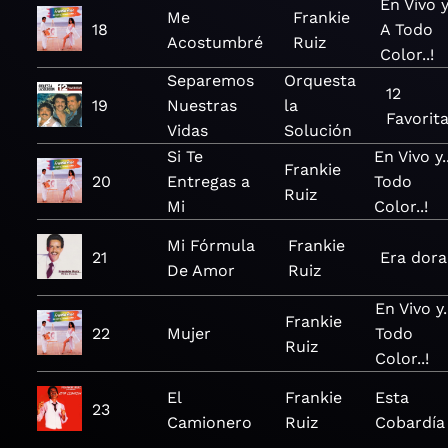
En Vivo y.
Me
Frankie
18
A Todo
Acostumbré
Ruiz
Color..!
Separemos
Orquesta
12
19
Nuestras
la
Favorit
Vidas
Solución
Si Te
En Vivo y..
Frankie
20
Entregas a
Todo
Ruiz
Mi
Color..!
Mi Fórmula
Frankie
21
Era dor
De Amor
Ruiz
En Vivo y.
Frankie
22
Mujer
Todo
Ruiz
Color..!
El
Frankie
Esta
23
Camionero
Ruiz
Cobardía