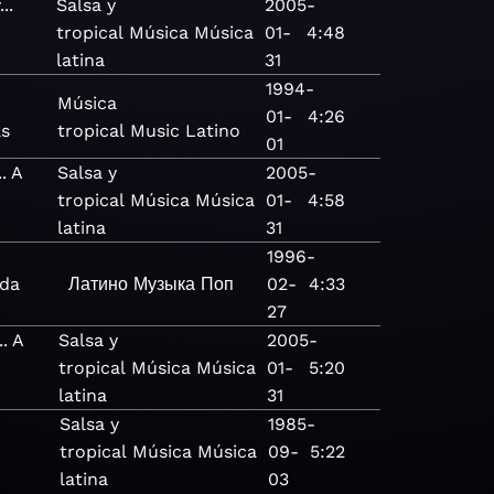
..
Salsa y
2005-
tropical
Música
Música
01-
4:48
latina
31
1994-
Música
01-
4:26
as
tropical
Music
Latino
01
. A
Salsa y
2005-
tropical
Música
Música
01-
4:58
latina
31
1996-
ada
Латино
Музыка
Поп
02-
4:33
27
.. A
Salsa y
2005-
tropical
Música
Música
01-
5:20
latina
31
Salsa y
1985-
tropical
Música
Música
09-
5:22
latina
03