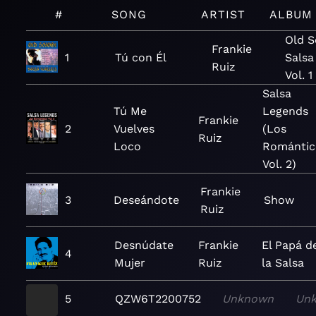
#
SONG
ARTIST
ALBUM
Old S
Frankie
1
Tú con Él
Salsa
Ruiz
Vol. 1
Salsa
Tú Me
Legends
Frankie
2
Vuelves
(Los
Ruiz
Loco
Romántic
Vol. 2)
Frankie
3
Deseándote
Show
Ruiz
Desnúdate
Frankie
El Papá d
4
Mujer
Ruiz
la Salsa
5
QZW6T2200752
Unknown
Un