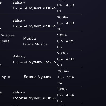
e
Salsa y
01-
4:28
Tropical
Музыка
Латино
01
2008-
Salsa y
05-
4:28
Tropical
Музыка
Латино
r
20
 Vuelves
1996-
Música
(Baile
02-
4:25
latina
Música
06
2008-
Salsa y
05-
4:33
Tropical
Музыка
Латино
r
20
2004-
 Top 10
Латино
Музыка
08-
5:14
24
1996-
e
Salsa y
02-
4:34
Tropical
Музыка
Латино
06