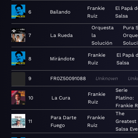
Frankie
El Papá d
6
Bailando
Ruiz
Salsa
Orquesta
Pura S
7
La Rueda
la
Orque
Solución
Soluc
Frankie
El Papá d
8
Mirándote
Ruiz
Salsa
9
FR0Z50091088
Unknown
Unk
Serie
Frankie
10
La Cura
Platino:
Ruiz
Frankie R
The
Para Darte
Frankie
11
Greatest
Fuego
Ruiz
Salsa Eve