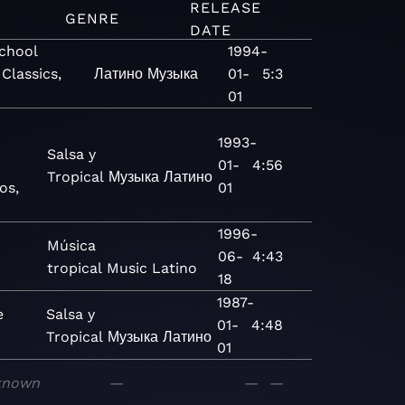
RELEASE
GENRE
DATE
chool
1994-
 Classics,
Латино
Музыка
01-
5:3
01
1993-
Salsa y
01-
4:56
Tropical
Музыка
Латино
os,
01
1996-
Música
06-
4:43
tropical
Music
Latino
18
1987-
e
Salsa y
01-
4:48
Tropical
Музыка
Латино
01
known
—
—
—