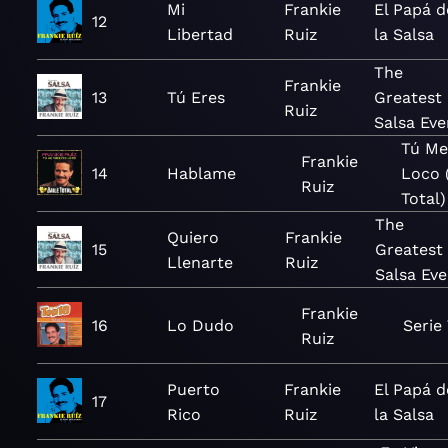
Mi
Frankie
El Papá d
12
Libertad
Ruiz
la Salsa
The
Frankie
13
Tú Eres
Greatest
Ruiz
Salsa Eve
Tú Me
Frankie
14
Hablame
Loco 
Ruiz
Total)
The
Quiero
Frankie
15
Greatest
Llenarte
Ruiz
Salsa Eve
Frankie
16
Lo Dudo
Serie
Ruiz
Puerto
Frankie
El Papá d
17
Rico
Ruiz
la Salsa