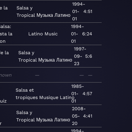
1994-
e la
Salsa y
01-
4:51
Tropical
Музыка
Латино
01
alsa:
1994-
sta la
Latino
Music
01-
6:24
ion
01
1997-
e la
Salsa y
09-
5:6
Tropical
Музыка
Латино
23
nown
—
—
—
1985-
Salsa et
01-
4:57
tropiques
Musique
Latino
uíz
01
2008-
Salsa y
05-
4:41
Tropical
Музыка
Латино
r
20
1994-