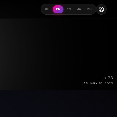
A
RU
EN
ES
JA
ZH
♫ 23
JANUARY 10, 2023