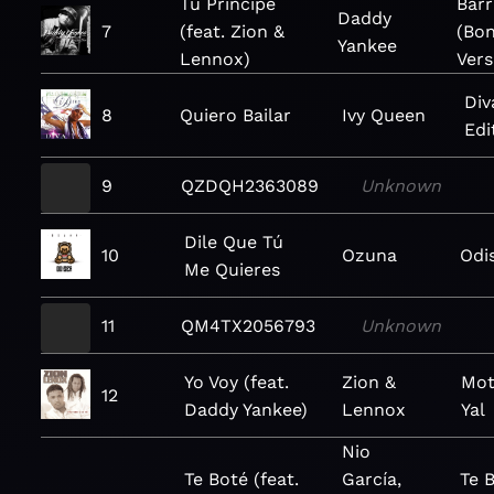
Tu Príncipe
Barr
Daddy
7
(feat. Zion &
(Bon
Yankee
Lennox)
Vers
Div
8
Quiero Bailar
Ivy Queen
Edi
9
QZDQH2363089
Unknown
Dile Que Tú
10
Ozuna
Odi
Me Quieres
11
QM4TX2056793
Unknown
Yo Voy (feat.
Zion &
Mot
12
Daddy Yankee)
Lennox
Yal
Nio
Te Boté (feat.
García,
Te 