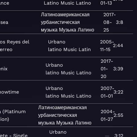
ance
Latino
Music
Latino
01-13
Латиноамериканская
2017-
isea
урбанистическая
08-
3:8
музыка
Музыка
Латино
25
os Reyes del
Urbano
2005-
2:44
erreo
latino
Music
Latin
11-15
2017-
Urbano
énix
01-
3:39
latino
Music
Latino
20
Urbano
2007-
howtime
3:22
latino
Music
Latino
01-01
Латиноамериканская
a (Platinum
2004-
урбанистическая
2:55
ion)
01-27
музыка
Музыка
Латино
Urbano
ete - Single
—
3:12