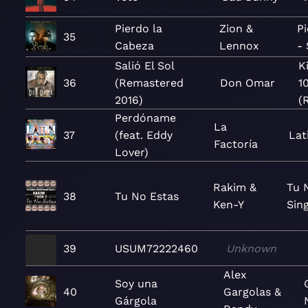
Pierdo la
Zion &
P
35
Cabeza
Lennox
- 
Salió El Sol
K
36
(Remastered
Don Omar
1
2016)
(
Perdóname
La
37
(feat. Eddy
Lat
Factoría
Lover)
Rakim &
Tu 
38
Tu No Estas
Ken-Y
Sin
39
USUM72222460
Unknown
Alex
Soy una
40
Gargolas &
Gárgola