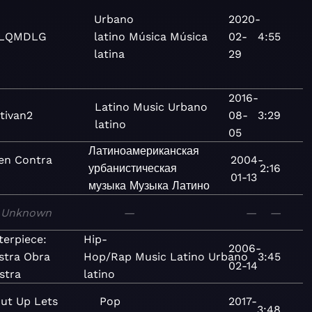
Urbano
2020-
LQMDLG
latino
Música
Música
02-
4:55
latina
29
2016-
Latino
Music
Urbano
tivan2
08-
3:29
latino
05
Латиноамериканская
en Contra
2004-
урбанистическая
2:16
01-13
музыка
Музыка
Латино
Unknown
—
—
—
terpiece:
Hip-
2006-
stra Obra
Hop/Rap
Music
Latino
Urbano
3:45
02-14
stra
latino
ut Up Lets
Pop
2017-
3:48