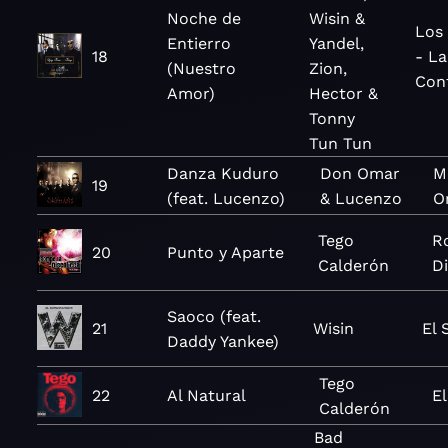
Noche de
Wisin &
Los
Entierro
Yandel,
18
- La
(Nuestro
Zion,
Con
Amor)
Hector &
Tonny
Tun Tun
Danza Kuduro
Don Omar
M
19
(feat. Lucenzo)
& Lucenzo
O
Tego
R
20
Punto y Aparte
Calderón
Di
Saoco (feat.
21
Wisin
El 
Daddy Yankee)
Tego
22
Al Natural
E
Calderón
Bad