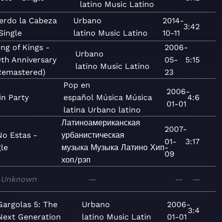
latino
Music
Latino
ierdo la Cabeza
Urbano
2014-
3:42
Single
latino
Music
Latino
10-11
ing of Kings -
2006-
Urbano
0th Anniversary
05-
5:15
latino
Music
Latino
Remastered)
23
Pop en
2006-
in Party
español
Música
Música
4:6
01-01
latina
Urbano latino
Латиноамериканская
2007-
No Estas -
урбанистическая
01-
3:17
gle
музыка
Музыка
Латино
Хип-
09
хоп/рэп
Unknown
—
—
—
Gargolas 5: The
Urbano
2006-
3:4
Next Generation
latino
Music
Latin
01-01