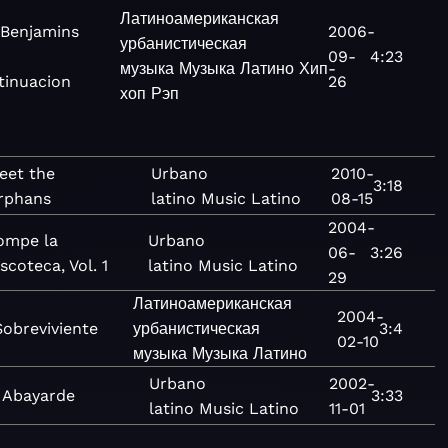
Латиноамериканская
 Benjamins
2006-
урбанистическая
09-
4:23
музыка
Музыка
Латино
Хип-
tinuacion
26
хоп
Рэп
eet the
Urbano
2010-
3:18
rphans
latino
Music
Latino
08-15
2004-
ompe la
Urbano
06-
3:26
scoteca, Vol. 1
latino
Music
Latino
29
Латиноамериканская
2004-
Sobreviviente
урбанистическая
3:4
02-10
музыка
Музыка
Латино
Urbano
2002-
l Abayarde
3:33
latino
Music
Latino
11-01