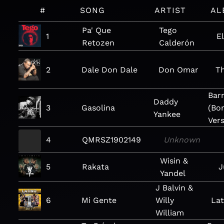
#
SONG
ARTIST
AL
Pa' Que
Tego
1
E
Retozen
Calderón
2
Dale Don Dale
Don Omar
T
Barr
Daddy
3
Gasolina
(Bo
Yankee
Vers
4
QMRSZ1902149
Unknown
Wisin &
5
Rakata
J
Yandel
J Balvin &
6
Mi Gente
Willy
Lat
William