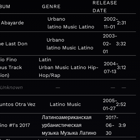
RELEASE
BUM
GENRE
DATE
Urbano
2002-
l Abayarde
2:31
latino
Music
Latino
11-01
2003-
Urbano
he Last Don
02-
3:32
latino
Music
Latino
01
io Fino
Latin
2004-
nus Track
Urban
Music
Latino
Hip-
3:12
07-13
ion)
Hop/Rap
Unknown
—
—
—
2005-
untos Otra Vez
Latino
Music
2:52
01-27
Латиноамериканская
2017-
ino #1's 2017
урбанистическая
06-
3:9
музыка
Музыка
Латино
30