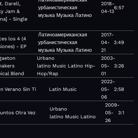
t. Darell,
2018-
урбанистическая
6:57
ky Jam &
04-13
музыка
Музыка
Латино
na] - Single
Латиноамериканская
2017-
ces los 4 (4
урбанистическая
04-
3:49
siones) - EP
музыка
Музыка
Латино
21
gaeton
Urbano
2003-
makers
latino
Music
Latino
Hip-
05-
3:26
ical Blend
Hop/Rap
01
2022-
n Verano Sin Ti
Latin
Music
05-
2:58
06
2009-
Urbano
untos Otra Vez
05-
3:1
latino
Music
Latino
26