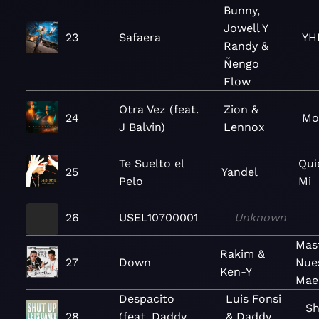
Bunny,
Jowell Y
23
Safaera
YH
Randy &
Ñengo
Flow
Otra Vez (feat.
Zion &
24
Mo
J Balvin)
Lennox
Te Suelto el
Qui
25
Yandel
Pelo
Mi
26
USEL10700001
Unknown
Mas
Rakim &
27
Down
Nue
Ken-Y
Mae
Despacito
Luis Fonsi
Sh
28
(feat. Daddy
& Daddy