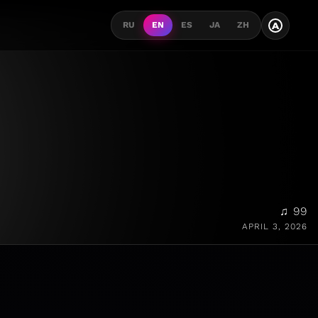
A
RU
EN
ES
JA
ZH
♫ 99
APRIL 3, 2026