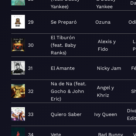
D
Yankee)
Yankee
29
Se Preparó
Ozuna
Od
El Tiburón
Alexis y
L
30
(feat. Baby
Fido
P
Ranks)
31
El Amante
Nicky Jam
F
Na de Na (feat.
Angel y
32
Gocho & John
S
Khriz
Eric)
Div
33
Quiero Saber
Ivy Queen
Edit
34
Vete
Bad Bunny
V