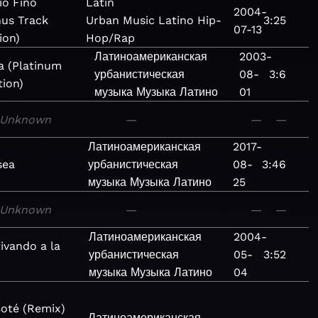
io Fino
Latin
2004-
us Track
Urban
Music
Latino
Hip-
3:25
07-13
ion)
Hop/Rap
Латиноамериканская
2003-
a (Platinum
урбанистическая
08-
3:6
tion)
музыка
Музыка
Латино
01
Unknown
—
—
—
Латиноамериканская
2017-
sea
урбанистическая
08-
3:46
музыка
Музыка
Латино
25
Unknown
—
—
—
Латиноамериканская
2004-
ivando a la
урбанистическая
05-
3:52
музыка
Музыка
Латино
04
Boté (Remix)
Латиноамериканская