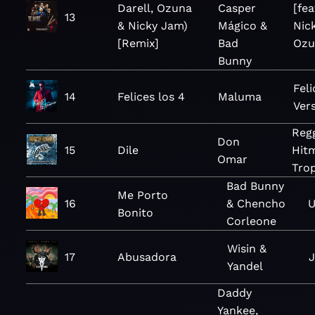
Darell, Ozuna
Casper
[fea
13
& Nicky Jam)
Mágico &
Nic
[Remix]
Bad
Ozu
Bunny
Feli
14
Felices los 4
Maluma
Ver
Reg
Don
15
Dile
Hit
Omar
Trop
Bad Bunny
Me Porto
16
& Chencho
U
Bonito
Corleone
Wisin &
17
Abusadora
J
Yandel
Daddy
Yankee,