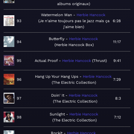
albums originaux
Watermelon Man
Herbie Hancock
93
Je n'aime toujours pas le jazz mais ça
6:28
j'aime bien
Butterfly
Herbie Hancock
94
11:17
Herbie Hancock Box
95
Actual Proof
Herbie Hancock
Thrust
9:41
Hang Up Your Hang Ups
Herbie Hancock
96
7:29
The Electric Collection
Doin' It
Herbie Hancock
97
8:3
The Electric Collection
Sunlight
Herbie Hancock
98
7:12
The Electric Collection
Rockit
Herbie Hancock