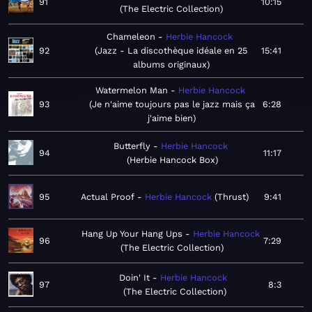
91
10:15
The Electric Collection
Chameleon
Herbie Hancock
92
Jazz - La discothèque idéale en 25
15:41
albums originaux
Watermelon Man
Herbie Hancock
93
Je n'aime toujours pas le jazz mais ça
6:28
j'aime bien
Butterfly
Herbie Hancock
94
11:17
Herbie Hancock Box
95
Actual Proof
Herbie Hancock
Thrust
9:41
Hang Up Your Hang Ups
Herbie Hancock
96
7:29
The Electric Collection
Doin' It
Herbie Hancock
97
8:3
The Electric Collection