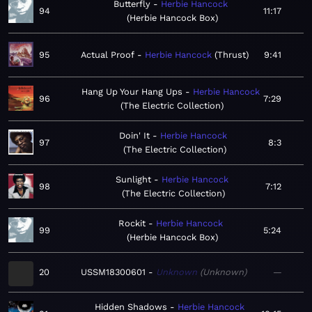
Butterfly
Herbie Hancock
94
11:17
Herbie Hancock Box
95
Actual Proof
Herbie Hancock
Thrust
9:41
Hang Up Your Hang Ups
Herbie Hancock
96
7:29
The Electric Collection
Doin' It
Herbie Hancock
97
8:3
The Electric Collection
Sunlight
Herbie Hancock
98
7:12
The Electric Collection
Rockit
Herbie Hancock
99
5:24
Herbie Hancock Box
20
USSM18300601
Unknown
Unknown
—
Hidden Shadows
Herbie Hancock