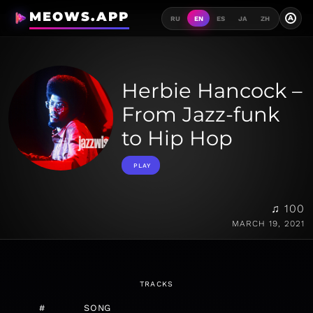
MEOWS.APP
A
RU
EN
ES
JA
ZH
Herbie Hancock –
From Jazz-funk
to Hip Hop
PLAY
♫ 100
MARCH 19, 2021
TRACKS
#
SONG