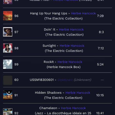
Hang Up Your Hang Ups
Herbie Hancock
96
7:29
The Electric Collection
Doin' It
Herbie Hancock
97
8:3
The Electric Collection
Sunlight
Herbie Hancock
98
7:12
The Electric Collection
Rockit
Herbie Hancock
99
5:24
Herbie Hancock Box
60
USSM18300601
Unknown
Unknown
—
Hidden Shadows
Herbie Hancock
91
10:15
The Electric Collection
Chameleon
Herbie Hancock
92
Jazz - La discothèque idéale en 25
15:41