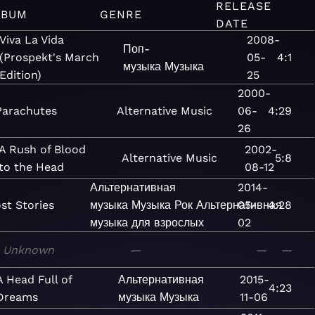
RELEASE
LBUM
GENRE
DATE
Viva La Vida
2008-
Поп-
(Prospekt's March
05-
4:1
музыка
Музыка
Edition)
25
2000-
Parachutes
Alternative
Music
06-
4:29
26
A Rush of Blood
2002-
Alternative
Music
5:8
to the Head
08-12
Альтернативная
2014-
st Stories
музыка
Музыка
Рок
Альтернативная
05-
4:28
музыка для взрослых
02
Unknown
—
—
—
A Head Full of
Альтернативная
2015-
4:23
Dreams
музыка
Музыка
11-06