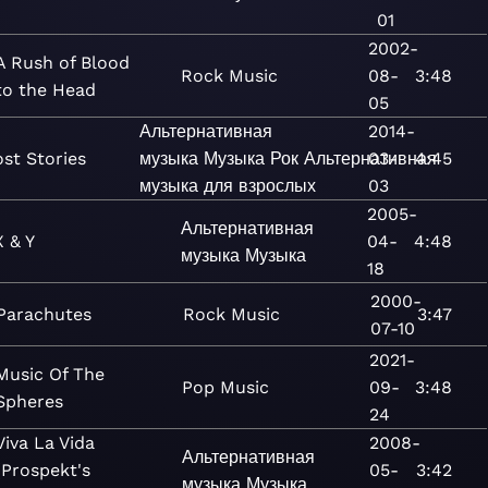
01
2002-
A Rush of Blood
Rock
Music
08-
3:48
to the Head
05
Альтернативная
2014-
st Stories
музыка
Музыка
Рок
Альтернативная
03-
4:45
музыка для взрослых
03
2005-
Альтернативная
X & Y
04-
4:48
музыка
Музыка
18
2000-
Parachutes
Rock
Music
3:47
07-10
2021-
Music Of The
Pop
Music
09-
3:48
Spheres
24
Viva La Vida
2008-
Альтернативная
(Prospekt's
05-
3:42
музыка
Музыка