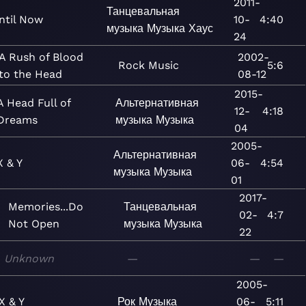
2011-
Танцевальная
ntil Now
10-
4:40
музыка
Музыка
Хаус
24
A Rush of Blood
2002-
Rock
Music
5:6
to the Head
08-12
2015-
A Head Full of
Альтернативная
12-
4:18
Dreams
музыка
Музыка
04
2005-
Альтернативная
X & Y
06-
4:54
музыка
Музыка
01
2017-
Memories...Do
Танцевальная
02-
4:7
Not Open
музыка
Музыка
22
Unknown
—
—
—
2005-
X & Y
Рок
Музыка
06-
5:11