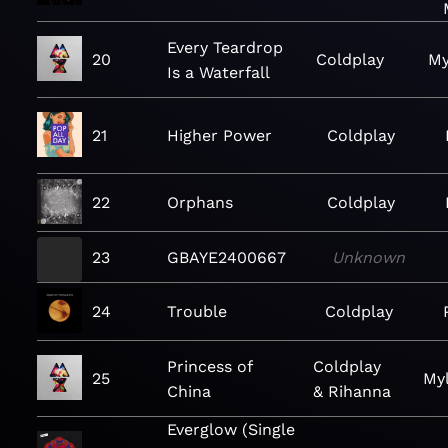
Every Teardrop
20
Coldplay
My
Is a Waterfall
21
Higher Power
Coldplay
22
Orphans
Coldplay
23
GBAYE2400667
Unknown
24
Trouble
Coldplay
Princess of
Coldplay
25
Myl
China
& Rihanna
Everglow (Single