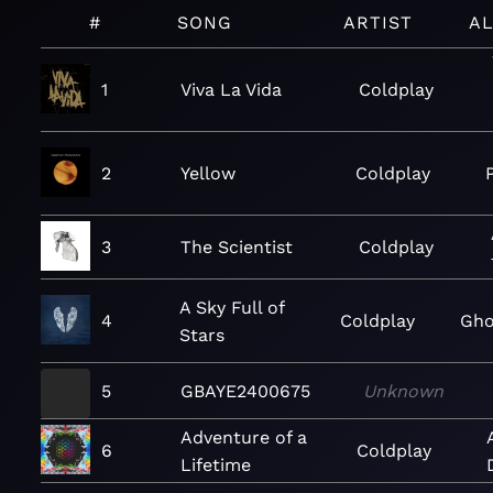
#
SONG
ARTIST
A
1
Viva La Vida
Coldplay
2
Yellow
Coldplay
3
The Scientist
Coldplay
A Sky Full of
4
Coldplay
Gho
Stars
5
GBAYE2400675
Unknown
Adventure of a
6
Coldplay
Lifetime