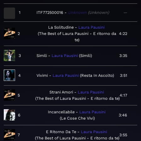
1
ITF772500016
Unknown
Unknown
—
La Solitudine
Laura Pausini
2
The Best of Laura Pausini - E ritorno da
4:22
te
3
Simili
Laura Pausini
Simili
3:35
4
Vivimi
Laura Pausini
Resta In Ascolto
3:51
Strani Amori
Laura Pausini
5
4:17
The Best of Laura Pausini - E ritorno da te
Incancellabile
Laura Pausini
6
3:46
Le Cose Che Vivi
E Ritorno Da Te
Laura Pausini
7
3:55
The Best of Laura Pausini - E ritorno da te