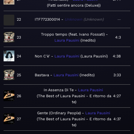
Fatti sentire ancora (Deluxe)
22
ITF772300014
Unknown
Unknown
—
Troppo tempo (feat. Ivano Fossati)
23
4:3
Laura Pausini
Inedito
24
Non C'è'
Laura Pausini
Laura Pausini
4:38
25
Bastava
Laura Pausini
Inedito
3:33
In Assenza Di Te
Laura Pausini
26
The Best of Laura Pausini - E ritorno da
4:27
te
Gente (Ordinary People)
Laura Pausini
27
The Best of Laura Pausini - E ritorno da
4:37
te