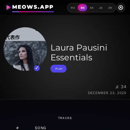
MEOWS.APP
A
RU
EN
ES
JA
ZH
Laura Pausini
Essentials
PLAY
♫ 34
DECEMBER 23, 2025
TRACKS
#
SONG