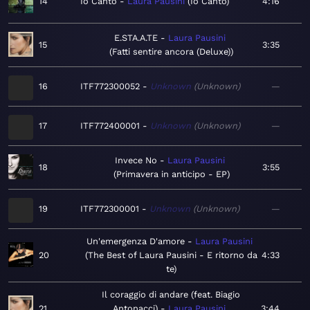
14
Io Canto
Laura Pausini
Io Canto
4:16
E.STA.A.TE
Laura Pausini
15
3:35
Fatti sentire ancora (Deluxe)
16
ITF772300052
Unknown
Unknown
—
17
ITF772400001
Unknown
Unknown
—
Invece No
Laura Pausini
18
3:55
Primavera in anticipo - EP
19
ITF772300001
Unknown
Unknown
—
Un'emergenza D'amore
Laura Pausini
20
The Best of Laura Pausini - E ritorno da
4:33
te
Il coraggio di andare (feat. Biagio
21
Antonacci)
Laura Pausini
3:44