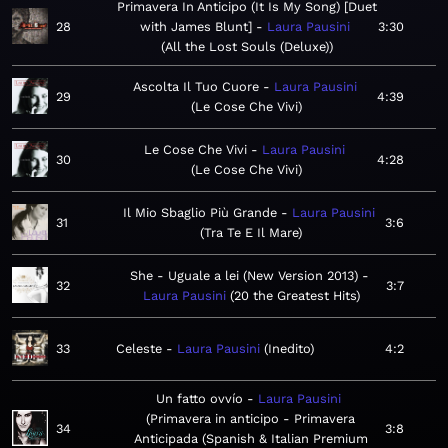
Primavera In Anticipo (It Is My Song) [Duet
28
with James Blunt]
Laura Pausini
3:30
All the Lost Souls (Deluxe)
Ascolta Il Tuo Cuore
Laura Pausini
29
4:39
Le Cose Che Vivi
Le Cose Che Vivi
Laura Pausini
30
4:28
Le Cose Che Vivi
Il Mio Sbaglio Più Grande
Laura Pausini
31
3:6
Tra Te E Il Mare
She - Uguale a lei (New Version 2013)
32
3:7
Laura Pausini
20 the Greatest Hits
33
Celeste
Laura Pausini
Inedito
4:2
Un fatto ovvío
Laura Pausini
Primavera in anticipo - Primavera
34
3:8
Anticipada (Spanish & Italian Premium