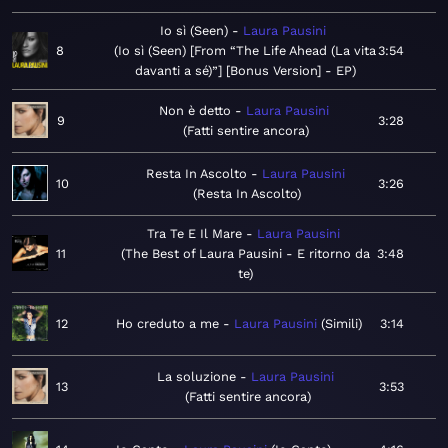
Io sì (Seen)
Laura Pausini
8
Io sì (Seen) [From “The Life Ahead (La vita
3:54
davanti a sé)”] [Bonus Version] - EP
Non è detto
Laura Pausini
9
3:28
Fatti sentire ancora
Resta In Ascolto
Laura Pausini
10
3:26
Resta In Ascolto
Tra Te E Il Mare
Laura Pausini
11
The Best of Laura Pausini - E ritorno da
3:48
te
12
Ho creduto a me
Laura Pausini
Simili
3:14
La soluzione
Laura Pausini
13
3:53
Fatti sentire ancora