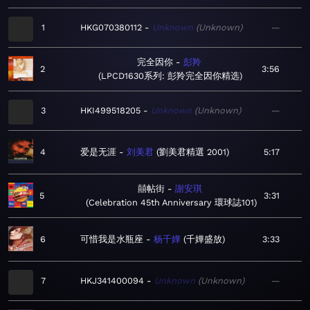
1
HKG070380112
Unknown
Unknown
—
完全因你
彭羚
2
3:56
LPCD1630系列: 彭羚完全因你精选
3
HKI499518205
Unknown
Unknown
—
4
爱是无涯
刘美君
劉美君精選 2001
5:17
囍帖街
謝安琪
5
3:31
Celebration 45th Anniversary 環球誌101
6
可惜我是水瓶座
杨千嬅
千嬅盛放
3:33
7
HKJ341400094
Unknown
Unknown
—