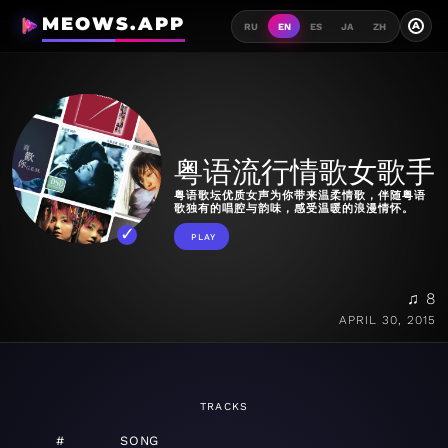
MEOWS.APP
A
RU
EN
ES
JA
ZH
粤语流行情歌女歌手
粤语歌坛优质女声为你带来温柔情歌，伴随粤语
歌独有的唱腔与韵味，感受温暖的浪漫情怀。
PLAY
♫ 8
APRIL 30, 2015
TRACKS
#
SONG