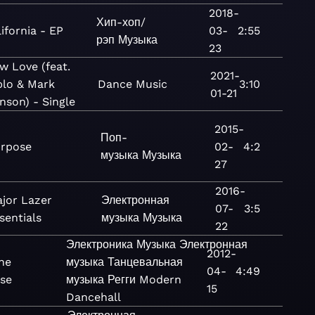
2018-
Хип-хоп/
ifornia - EP
03-
2:55
рэп
Музыка
23
w Love (feat.
2021-
plo & Mark
Dance
Music
3:10
01-21
nson) - Single
2015-
Поп-
rpose
02-
4:2
музыка
Музыка
27
2016-
jor Lazer
Электронная
07-
3:5
sentials
музыка
Музыка
22
Электроника
Музыка
Электронная
2012-
he
музыка
Танцевальная
04-
4:49
rse
музыка
Регги
Modern
15
Dancehall