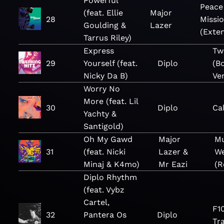
Powerful
Peace 
(feat. Ellie
Major
28
Missi
Goulding &
Lazer
(Exte
Tarrus Riley)
Express
Tw
29
Yourself (feat.
Diplo
(B
Nicky Da B)
Ve
Worry No
More (feat. Lil
30
Diplo
Cal
Yachty &
Santigold)
Oh My Gawd
Major
Mu
31
(feat. Nicki
Lazer &
W
Minaj & K4mo)
Mr Eazi
(R
Diplo Rhythm
(feat. Vybz
Cartel,
F1
32
Pantera Os
Diplo
Tr