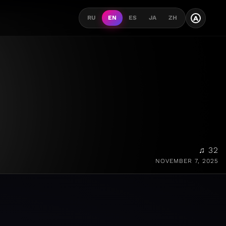
A
RU
EN
ES
JA
ZH
♫ 32
NOVEMBER 7, 2025