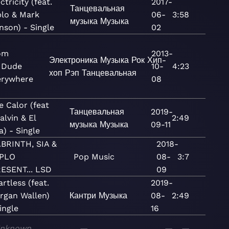
ctricity (feat.
2017-
Танцевальная
plo & Mark
06-
3:58
музыка
Музыка
nson) - Single
02
om
2013-
Электроника
Музыка
Рок
Хип-
 Dude
10-
4:23
хоп
Рэп
Танцевальная
erywhere
08
e Calor (feat
Танцевальная
2019-
alvin & El
2:49
музыка
Музыка
09-11
a) - Single
BRINTH, SIA &
2018-
IPLO
Pop
Music
08-
3:7
ESENT... LSD
09
rtless (feat.
2019-
rgan Wallen)
Кантри
Музыка
08-
2:49
ingle
16
nknown
—
—
—