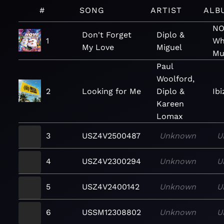
#
SONG
ARTIST
ALB
NO
Don't Forget
Diplo &
1
Wha
My Love
Miguel
Mus
Paul
Woolford,
2
Looking for Me
Diplo &
Ib
Kareen
Lomax
3
USZ4V2500487
Unknown
U
4
USZ4V2300294
Unknown
U
5
USZ4V2400142
Unknown
U
6
USSM12308802
Unknown
U