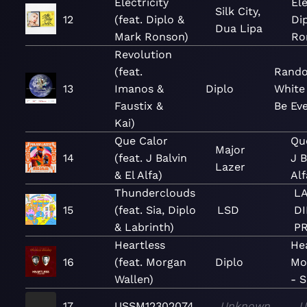
Electricity
Ele
Silk City,
12
(feat. Diplo &
Di
Dua Lipa
Mark Ronson)
Ro
Revolution
(feat.
Rand
13
Imanos &
Diplo
White
Faustix &
Be Ev
Kai)
Que Calor
Qu
Major
14
(feat. J Balvin
J B
Lazer
& El Alfa)
Alf
Thunderclouds
LA
15
(feat. Sia, Diplo
LSD
D
& Labrinth)
PR
Heartless
Hea
16
(feat. Morgan
Diplo
Mo
Wallen)
- S
17
USSM12302074
Unknown
U