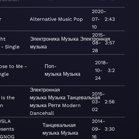
2020-
r
Alternative
Music
Pop
07-
2:43
10
2015-
ght
Электроника
Музыка
Электронная
08-
3:57
- Single
музыка
28
2018-
ose to Me -
Поп-
10-
3:2
ngle
музыка
Музыка
24
Электронная
2015-
Is the
музыка
Музыка
Танцевальная
03-
2:56
on
музыка
Регги
Modern
02
Dancehall
SLA
2014-
Танцевальная
esents
09-
3:30
музыка
Музыка
GGNOG
16