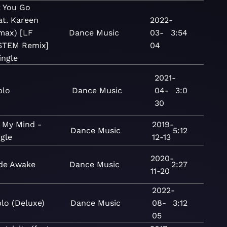
t You Go
at. Kareen
2022-
max) [LF
Dance
Music
03-
3:54
STEM Remix]
04
ingle
2021-
plo
Dance
Music
04-
3:0
30
 My Mind -
2019-
Dance
Music
5:12
ngle
12-13
2020-
de Awake
Dance
Music
2:27
11-20
2022-
plo (Deluxe)
Dance
Music
08-
3:12
05