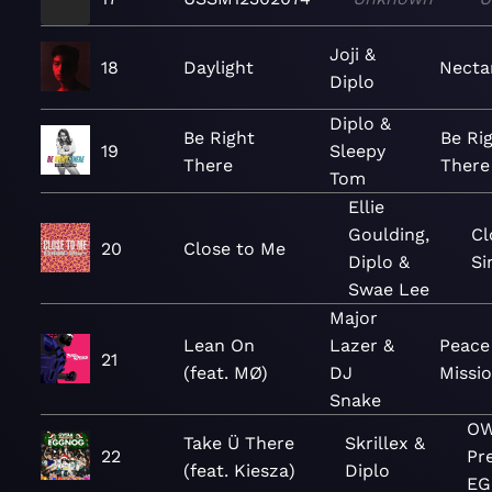
Joji &
18
Daylight
Necta
Diplo
Diplo &
Be Right
Be Ri
19
Sleepy
There
There 
Tom
Ellie
Goulding,
Cl
20
Close to Me
Diplo &
Si
Swae Lee
Major
Lean On
Lazer &
Peace 
21
(feat. MØ)
DJ
Missi
Snake
OW
Take Ü There
Skrillex &
22
Pr
(feat. Kiesza)
Diplo
E