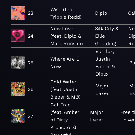
Wish (feat.
23
Diplo
Cal
Trippie Redd)
New Love
Silk City &
Ne
24
(feat. Diplo &
Ellie
Di
Mark Ronson)
Goulding
Ro
Skrillex,
Where Are Ü
Justin
25
Pu
Now
Bieber &
Diplo
Cold Water
Major
Ma
26
(feat. Justin
Lazer
Es
Bieber & MØ)
Get Free
(feat. Amber
Major
Free t
27
of Dirty
Lazer
Unive
Projectors)