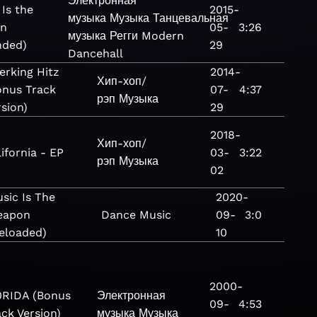
Электронная
Is the
2015-
музыка
Музыка
Танцевальная
on
05-
3:26
музыка
Регги
Modern
nded)
29
Dancehall
erking Hitz
2014-
Хип-хоп/
onus Track
07-
4:37
рэп
Музыка
rsion)
29
2018-
Хип-хоп/
ifornia - EP
03-
3:22
рэп
Музыка
02
sic Is The
2020-
eapon
Dance
Music
09-
3:0
eloaded)
10
2000-
0RIDA (Bonus
Электронная
09-
4:53
ack Version)
музыка
Музыка