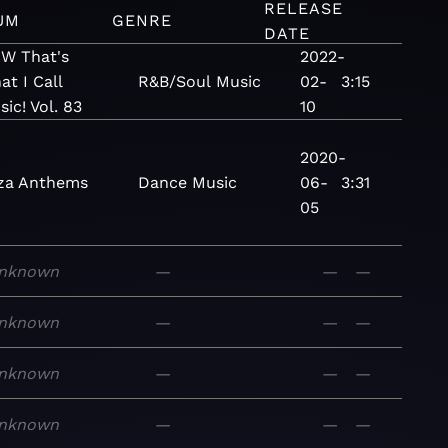
RELEASE
UM
GENRE
DATE
W That's
2022-
t I Call
R&B/Soul
Music
02-
3:15
ic! Vol. 83
10
2020-
iza Anthems
Dance
Music
06-
3:31
05
nknown
—
—
—
nknown
—
—
—
nknown
—
—
—
nknown
—
—
—