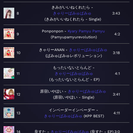
きみがいいねくれたら
8
きゃりーぱみゅぱみゅ
3:43
きみがいいねくれたら - Single
Ponponpon
Kyary Pamyu Pamyu
9
4:2
Pamyupamyurevolution
きゃりーANAN
きゃりーぱみゅぱみゅ
10
3:18
ぱみゅぱみゅレボリューション
もったいないとらんど
11
きゃりーぱみゅぱみゅ
4:1
もったいないとらんど - EP
原宿いやほい
きゃりーぱみゅぱみゅ
12
3:41
原宿いやほい - Single
インベーダーインベーダー
13
4:11
きゃりーぱみゅぱみゅ
KPP BEST
14
良すた
きゃりーぱみゅぱみゅ
良すた - EP
3:0