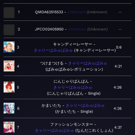
1
QMDA62515533
Unknown
Unknown
—
2
JPCO02405950
Unknown
Unknown
—
キャンディーレーサー
3
5:6
きゃりーぱみゅぱみゅ
キャンディーレーサー
つけまつける
きゃりーぱみゅぱみゅ
4
4:21
ぱみゅぱみゅレボリューション
にんじゃりばんばん
5
きゃりーぱみゅぱみゅ
4:26
にんじゃりばんばん - Single
かまいたち
きゃりーぱみゅぱみゅ
6
4:26
かまいたち - Single
ファッションモンスター
7
4:37
きゃりーぱみゅぱみゅ
なんだこれくしょん