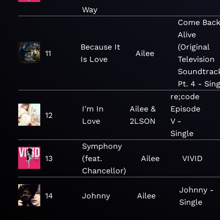
Way
Come Bac
Alive
Because It
(Original
11
Ailee
Is Love
Television
Soundtrack
Pt. 4 - Sin
re;code
I'm In
Ailee &
Episode
12
Love
2LSON
V -
Single
Symphony
13
(feat.
Ailee
VIVID
Chancellor)
Johnny -
14
Johnny
Ailee
Single