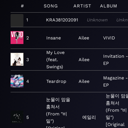
#
SONG
ARTIST
ALBUM
1
KRA381202091
Unknown
Unkn
2
Insane
Ailee
VIVID
My Love
Invitation 
3
(feat.
Ailee
EP
Swings)
Magazine -
4
Teardrop
Ailee
EP
눈물이 맘
눈물이 맘을
훔쳐서
훔쳐서
(From "비
(From "비
5
에일리
밀")
밀")
[Original