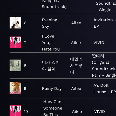
[Original
Soundtra
Soundtrack]
- Single
Evening
Invitation 
6
Ailee
Sky
EP
I Love
7
You, I
Ailee
VIVID
Hate You
딴따라
에일리
니가 있어
(Original
8
& 트루
야 살아
Soundtrack)
디
Pt. 7 - Singl
A's Doll
9
Rainy Day
Ailee
House - E
How Can
Someone
10
Ailee
VIVID
Be This