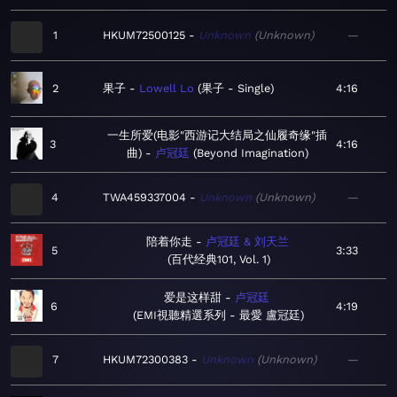
1
HKUM72500125
Unknown
Unknown
—
2
果子
Lowell Lo
果子 - Single
4:16
一生所爱(电影"西游记大结局之仙履奇缘"插
3
4:16
曲)
卢冠廷
Beyond Imagination
4
TWA459337004
Unknown
Unknown
—
陪着你走
卢冠廷 & 刘天兰
5
3:33
百代经典101, Vol. 1
爱是这样甜
卢冠廷
6
4:19
EMI視聽精選系列 - 最愛 盧冠廷
7
HKUM72300383
Unknown
Unknown
—