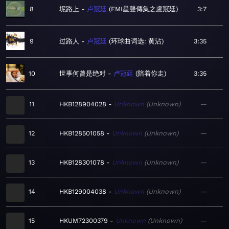
8
坭路上
卢冠廷
EMI星聲傳集之盧冠廷
3:7
9
过路人
卢冠廷
环球曲词选: 黄沾
3:35
10
世事何曾是绝对
卢冠廷
陪着你走
3:35
11
HKB128904028
Unknown
Unknown
—
12
HKB128501058
Unknown
Unknown
—
13
HKB128301078
Unknown
Unknown
—
14
HKB129004038
Unknown
Unknown
—
15
HKUM72300379
Unknown
Unknown
—