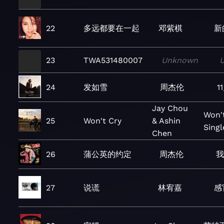
22
多远都要在一起
邓紫棋
新
23
TWA531480007
Unknown
24
发如雪
周杰伦
1
Jay Chou
Won't
25
Won't Cry
& Ashin
Singl
Chen
26
蒲公英的约定
周杰伦
27
说谎
林宥嘉
感