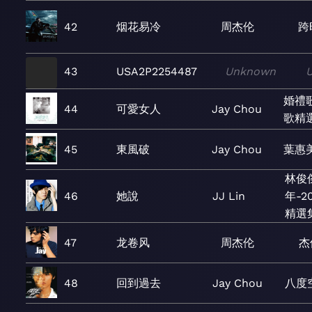
42
烟花易冷
周杰伦
跨
43
USA2P2254487
Unknown
婚禮
44
可愛女人
Jay Chou
歌精
45
東風破
Jay Chou
葉惠
林俊傑
46
她說
JJ Lin
年-2
精選
47
龙卷风
周杰伦
杰
48
回到過去
Jay Chou
八度