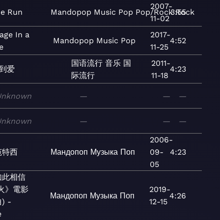
2007-
he Run
Mandopop
Music
Pop
Pop/Rock
3:55
Rock
11-02
age In a
2017-
Mandopop
Music
Pop
4:52
e
11-25
国语流行
音乐
国
2011-
到爱
4:23
际流行
11-18
Unknown
—
—
—
Unknown
—
—
—
2006-
范特西
Мандопоп
Музыка
Поп
09-
4:23
05
如此相信
火》電影
2019-
Мандопоп
Музыка
Поп
4:26
) -
12-15
e