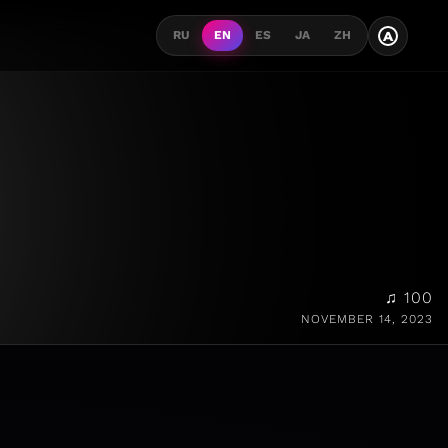
A
RU
EN
ES
JA
ZH
♫ 100
NOVEMBER 14, 2023