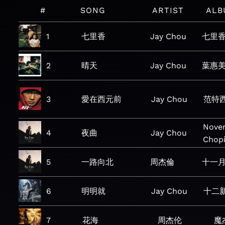
#
SONG
ARTIST
ALB
1
七里香
Jay Chou
七里
2
晴天
Jay Chou
葉惠
3
愛在西元前
Jay Chou
范特
Nove
4
夜曲
Jay Chou
Chop
5
一路向北
周杰倫
十一
6
明明就
Jay Chou
十二
7
花海
周杰伦
魔