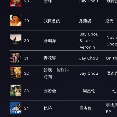
28
安靜
Jay Chou
范特
29
我懷念的
孫燕姿
逆光
Jay Chou
Nove
30
珊瑚海
& Lara
Chop
Veronin
31
青花瓷
Jay Chou
On t
給我一首歌的
32
Jay Chou
魔杰
時間
33
园游会
周杰伦
七
尋找周
34
軌跡
周杰倫
EP