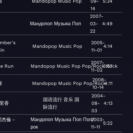
西
Mandopop
Music
Pop
09-
5:34
14
2007-
Мандопоп
Музыка
Поп
03-
4:49
22
mber's
2005-
Mandopop
Music
Pop
4:14
in
11-01
2007-
he Run
Mandopop
Music
Pop
Pop/Rock
3:57
Rock
11-02
2008-
座
Mandopop
Music
Pop
Pop/Rock
4:11
10-14
2004-
国语流行
音乐
国
里香
08-
4:13
际流行
03
杰倫 -
Мандопоп
Музыка
Поп
Поп/
2003-
5:22
рок
11-11