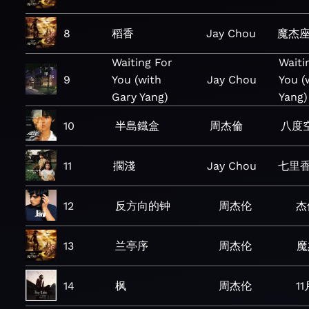
8
稻香
Jay Chou
魔杰
Waiting For
Waiti
9
You (with
Jay Chou
You (
Gary Yang)
Yang)
10
半島鐡盒
周杰倫
八度
11
擱淺
Jay Chou
七里
12
反方向的钟
周杰伦
杰
13
兰亭序
周杰伦
魔
14
枫
周杰伦
1