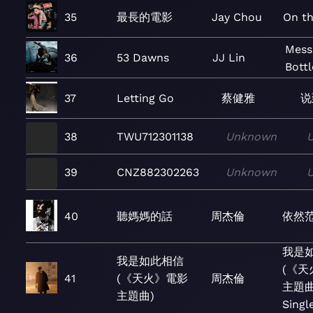
35
最長的電影
Jay Chou
On t
Mess
36
53 Dawns
JJ Lin
Bottl
37
Letting Go
蔡健雅
说
38
TWU712301138
Unknown
39
CNZ882302263
Unknown
40
聽媽媽的話
周杰倫
依然
我是
我是如此相信
(《天
41
(《天火》電影
周杰倫
主題曲
主題曲)
Singl