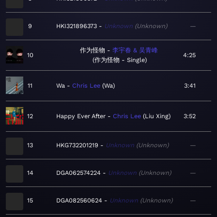
9
HKI321896373
Unknown
Unknown
—
作为怪物
李宇春 & 吴青峰
10
4:25
作为怪物 - Single
11
Wa
Chris Lee
Wa
3:41
12
Happy Ever After
Chris Lee
Liu Xing
3:52
13
HKG732201219
Unknown
Unknown
—
14
DGA062574224
Unknown
Unknown
—
15
DGA082560624
Unknown
Unknown
—