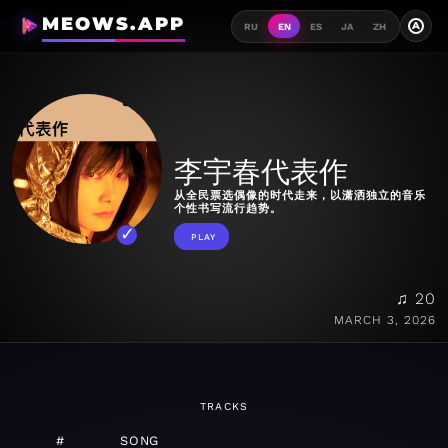
MEOWS.APP
A
RU
EN
ES
JA
ZH
李宇春代表作
从全民票选偶像的时代走来，以潇洒独立的音乐
个性书写流行趋势。
PLAY
♫ 20
MARCH 3, 2026
TRACKS
#
SONG