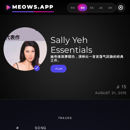
MEOWS.APP
A
RU
EN
ES
JA
ZH
Sally Yeh
Essentials
她凭借深厚唱功，演绎出一首首荡气回肠的经典
之作。
PLAY
♫ 15
AUGUST 21, 2015
TRACKS
#
SONG