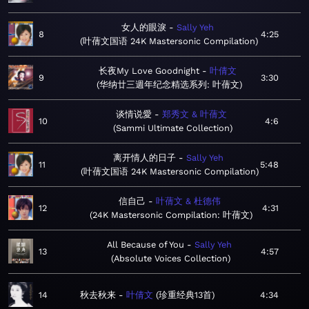
女人的眼淚
Sally Yeh
8
4:25
叶蒨文国语 24K Mastersonic Compilation
长夜My Love Goodnight
叶倩文
9
3:30
华纳廿三週年纪念精选系列: 叶蒨文
谈情说愛
郑秀文 & 叶蒨文
10
4:6
Sammi Ultimate Collection
离开情人的日子
Sally Yeh
11
5:48
叶蒨文国语 24K Mastersonic Compilation
信自己
叶蒨文 & 杜德伟
12
4:31
24K Mastersonic Compilation: 叶蒨文
All Because of You
Sally Yeh
13
4:57
Absolute Voices Collection
14
秋去秋来
叶倩文
珍重经典13首
4:34