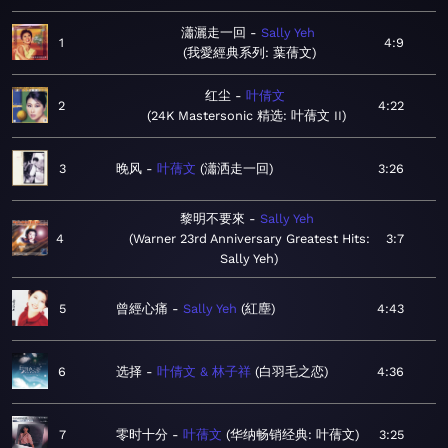
瀟灑走一回
Sally Yeh
1
4:9
我愛經典系列: 葉蒨文
红尘
叶倩文
2
4:22
24K Mastersonic 精选: 叶蒨文 II
3
晚风
叶蒨文
瀟洒走一回
3:26
黎明不要來
Sally Yeh
4
Warner 23rd Anniversary Greatest Hits:
3:7
Sally Yeh
5
曾經心痛
Sally Yeh
紅塵
4:43
6
选择
叶倩文 & 林子祥
白羽毛之恋
4:36
7
零时十分
叶蒨文
华纳畅销经典: 叶蒨文
3:25