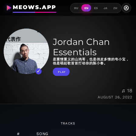
MEOWS.APP
A
RU
EN
ES
JA
ZH
Jordan Chan
Essentials
是重情重义的山鸡哥，也是俏皮多情的韦小宝，
他是唱起歌首首打动你的陈小春。
PLAY
♫ 18
AUGUST 26, 2022
TRACKS
#
SONG