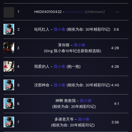
1
HKD040100432
Unknown
Unknown
—
2
叱吒红人
陈小春
相依为命: 20年精彩印记
3:6
算你狠
陈小春
3
4:29
Sing 陈小春10年纪念新歌精选辑
4
我爱的人
陈小春
抱一抱
4:26
5
没那种命
陈小春
相依为命: 20年精彩印记
4:45
神啊 救救我
陈小春
6
4:1
相依为命: 20年精彩印记
多谢老天爷
陈小春
7
3:56
相依为命: 20年精彩印记