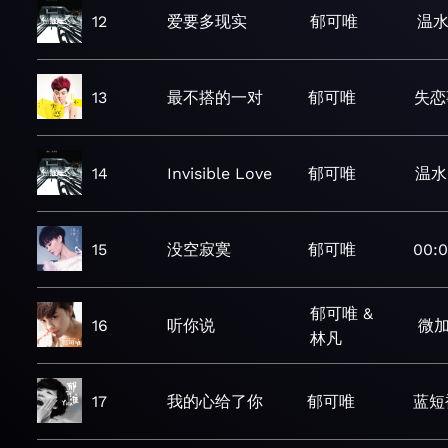
12
爱要多现实
郁可唯
温
13
最不搭的一对
郁可唯
失恋
14
Invisible Love
郁可唯
温水
15
没空寂寞
郁可唯
00:
郁可唯 &
16
听你说
微
林凡
17
我的心给了你
郁可唯
蓝短