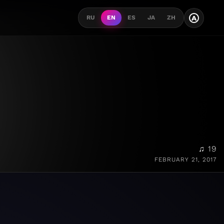
A
RU
EN
ES
JA
ZH
♫ 19
FEBRUARY 21, 2017