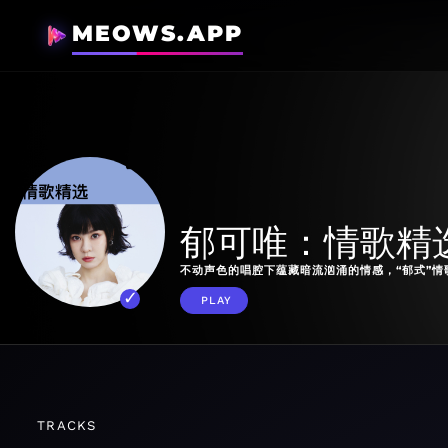
MEOWS.APP
郁可唯：情歌精
不动声色的唱腔下蕴藏暗流汹涌的情感，“郁式”情
PLAY
TRACKS