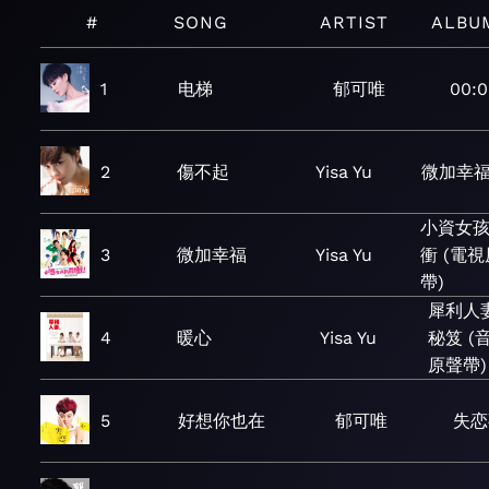
#
SONG
ARTIST
ALBU
1
电梯
郁可唯
00:0
2
傷不起
Yisa Yu
微加幸
小資女
3
微加幸福
Yisa Yu
衝 (電
帶)
犀利人
4
暖心
Yisa Yu
秘笈 (
原聲帶)
5
好想你也在
郁可唯
失恋