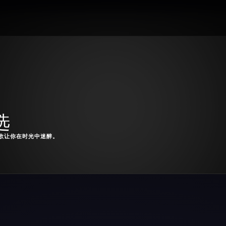
选
歌让你在时光中迷醉。