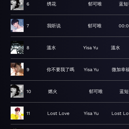
6
绣花
郁可唯
蓝短
7
我听说
郁可唯
00:0
8
溫水
Yisa Yu
溫水
9
你不要我了嗎
Yisa Yu
微加幸
10
燃火
郁可唯
蓝短
11
Lost Love
Yisa Yu
Lost Lo