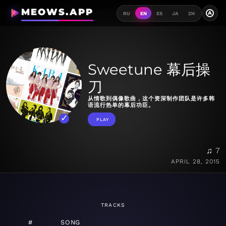
MEOWS.APP
A
RU
EN
ES
JA
ZH
Sweetune 幕后操
刀
从情歌到偶像歌曲，这个资深制作团队是许多韩
语流行热单的幕后功臣。
PLAY
♫ 7
APRIL 28, 2015
TRACKS
#
SONG