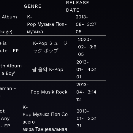
RELEASE
M
GENRE
DATE
t Album
K-
2013-
Pop
Музыка
Поп-
08-
3:27
kage)
музыка
05
2020-
 is
K-Pop
ミュージ
02-
3:6
ute - EP
ック
ポップ
05
2013-
4th Album
팝
음악
K-Pop
01-
4:31
t a Boy'
01
2013-
eman -
Pop
Musik
Rock
04-
3:14
e
12
K-
ot
2013-
Pop
Музыка
Поп
Со
 Any
01-
3:31
всего
- EP
31
мира
Танцевальная