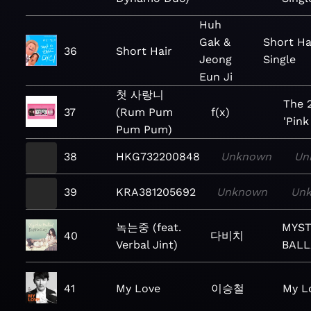
Huh
Gak &
Short Ha
36
Short Hair
Jeong
Single
Eun Ji
첫 사랑니
The 
37
(Rum Pum
f(x)
'Pink
Pum Pum)
38
HKG732200848
Unknown
Un
39
KRA381205692
Unknown
Un
녹는중 (feat.
MYST
40
다비치
Verbal Jint)
BALLA
41
My Love
이승철
My L