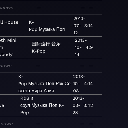
known
—
—
—
2013-
oll House
K-
07-
3:14
Pop
Музыка
Поп
12
5th Mini
2013-
国际流行
音乐
um
10-
4:9
K-Pop
ybody'
14
nown
—
—
—
K-
2013-
Pop
Музыка
Поп
Рок
Со
10-
4:14
всего мира
Азия
08
R&B и
2013-
ve
соул
Музыка
Поп
K-
03-
3:42
Pop
28
known
—
—
—