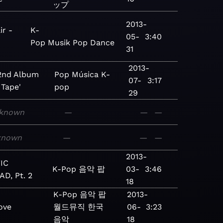
ップ
2013-
ir -
K-
05-
3:40
Pop
Musik
Pop
Dance
31
2013-
2nd Album
Pop
Música
K-
07-
3:17
 Tape'
pop
29
known
—
—
—
known
—
—
—
2013-
IC
K-Pop
음악
팝
03-
3:46
D, Pt. 2
18
K-Pop
음악
팝
2013-
ove
월드뮤직
한국
06-
3:23
음악
18