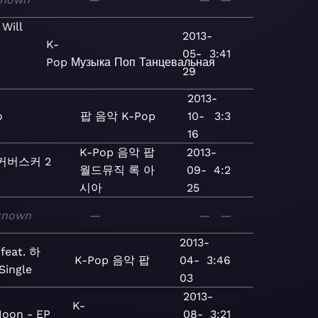
ill
2013-
K-
05-
3:41
Pop
Музыка
Поп
Танцевальная
29
2013-
o
팝
음악
K-Pop
10-
3:3
16
K-Pop
음악
팝
2013-
커버스커 2
월드뮤직
록
아
09-
4:2
시아
25
known
—
—
—
2013-
feat. 하
K-Pop
음악
팝
04-
3:46
Single
03
2013-
K-
Moon - EP
08-
3:21