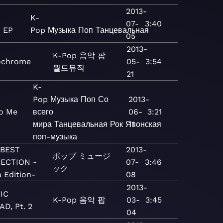
2013-
K-
07-
3:40
- EP
Pop
Музыка
Поп
Танцевальная
05
2013-
K-Pop
음악
팝
chrome
05-
3:54
월드뮤직
21
K-
Pop
Музыка
Поп
Со
2013-
To Me
всего
06-
3:21
мира
Танцевальная
Рок
Японская
11
поп-музыка
 BEST
2013-
ポップ
ミュージ
ECTION -
07-
3:46
ック
 Edition-
08
2013-
IC
K-Pop
음악
팝
03-
3:45
D, Pt. 2
04