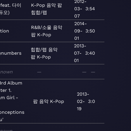
2012-
feat. 다이
K-Pop
음악
팝
03-
3:54
듀오)
힙합/랩
07
2014-
R&B/소울
음악
tion
09-
3:50
팝
K-Pop
01
2013-
힙합/랩
음악
ynumbers
07-
3:40
팝
K-Pop
01
known
—
—
—
3rd Album
ter 1.
2013-
m Girl -
팝
음악
K-Pop
02-
3:0
19
onceptions
u'
known
—
—
—