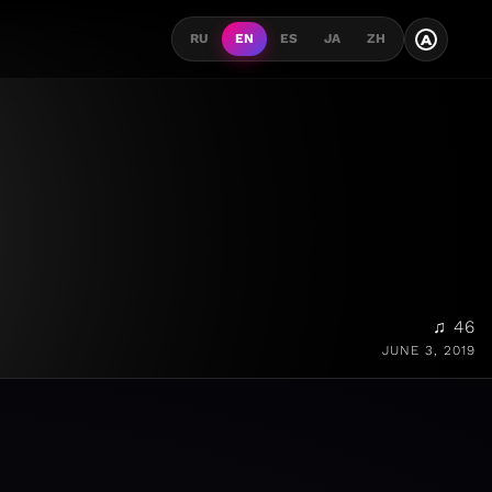
A
RU
EN
ES
JA
ZH
♫ 46
JUNE 3, 2019