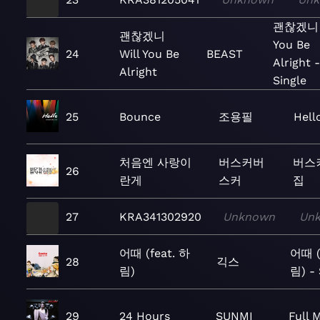
괜찮겠니 W
괜찮겠니
You Be
24
Will You Be
BEAST
Alright -
Alright
Single
25
Bounce
조용필
Hell
처음엔 사랑이
버스커버
버스
26
란게
스커
집
27
KRA341302920
Unknown
Un
어때 (feat. 하
어때 (
28
긱스
림)
림) - 
29
24 Hours
SUNMI
Full 