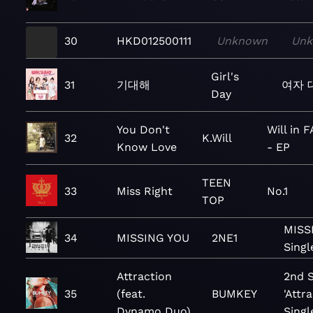
30
HKD012500111
Unknown
Un
Girl's
31
기대해
여자 
Day
You Don't
Will in 
32
K.Will
Know Love
- EP
TEEN
33
Miss Right
No.1
TOP
MISS
34
MISSING YOU
2NE1
Singl
Attraction
2nd S
35
(feat.
BUMKEY
'Attr
Dynamo Duo)
Singl