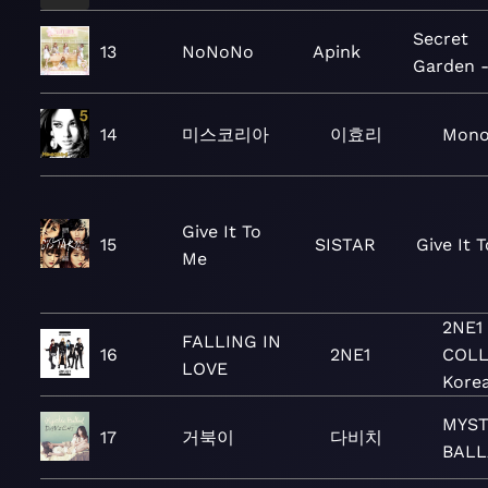
Secret
13
NoNoNo
Apink
Garden 
14
미스코리아
이효리
Mono
Give It To
15
SISTAR
Give It 
Me
2NE1
FALLING IN
16
2NE1
COLL
LOVE
Korea
MYST
17
거북이
다비치
BALLA