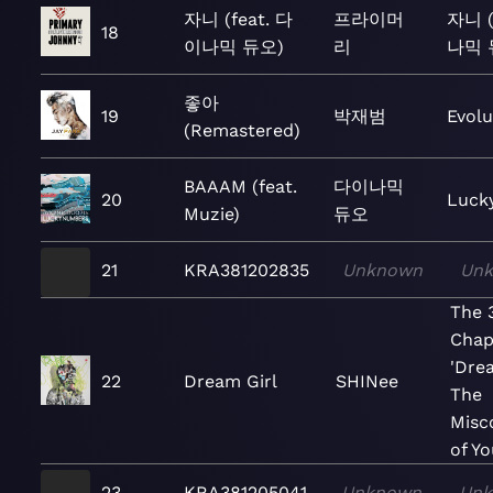
자니 (feat. 다
프라이머
자니 (
18
이나믹 듀오)
리
나믹 
좋아
19
박재범
Evolu
(Remastered)
BAAAM (feat.
다이나믹
20
Luck
Muzie)
듀오
21
KRA381202835
Unknown
Un
The 
Chap
'Drea
22
Dream Girl
SHINee
The
Misc
of Yo
23
KRA381205041
Unknown
Un