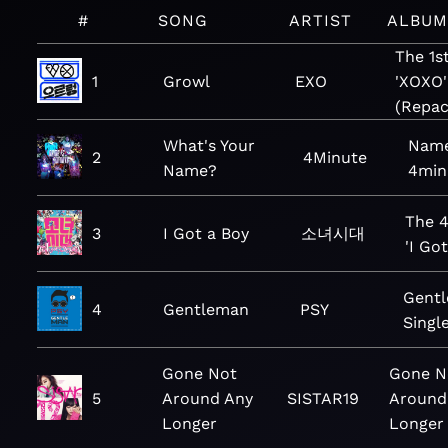
#
SONG
ARTIST
ALBU
The 1s
1
Growl
EXO
'XOXO'
(Repac
What's Your
Name
2
4Minute
Name?
4min
The 
3
I Got a Boy
소녀시대
'I Go
Gentl
4
Gentleman
PSY
Singl
Gone Not
Gone N
5
Around Any
SISTAR19
Around
Longer
Longer 