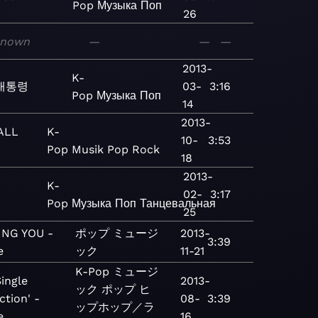
Pop
Музыка
Поп
26
known
—
—
—
2013-
K-
대통령
03-
3:16
Pop
Музыка
Поп
14
2013-
FALL
K-
10-
3:53
Pop
Musik
Pop
Rock
18
2013-
K-
02-
3:17
Pop
Музыка
Поп
Танцевальная
25
ING YOU -
ポップ
ミュージ
2013-
3:39
e
ック
11-21
K-Pop
ミュージ
ingle
2013-
ック
ポップ
ヒ
action' -
08-
3:39
ップホップ／ラ
e
16