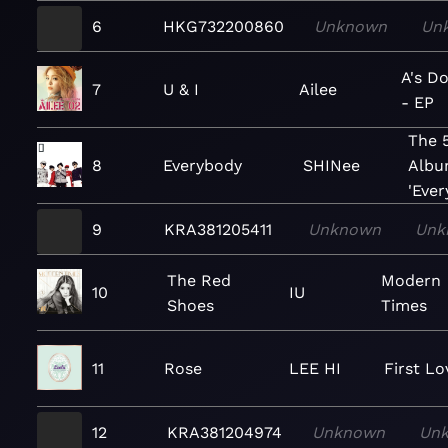
6
HKG732200860
Unknown
Un
A's D
7
U & I
Ailee
- EP
The 
8
Everybody
SHINee
Alb
'Ever
9
KRA381205411
Unknown
Unk
The Red
Modern
10
IU
Shoes
Times
11
Rose
LEE HI
First Lo
12
KRA381204974
Unknown
Un