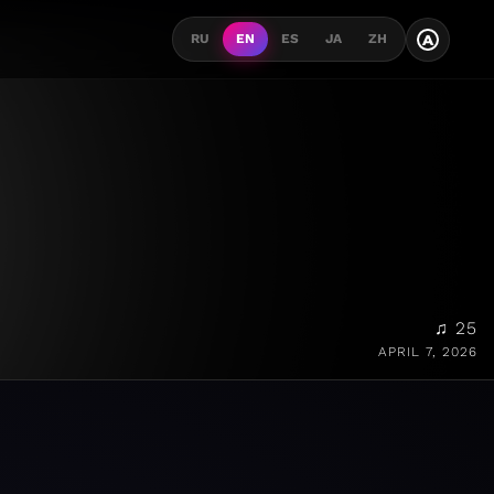
A
RU
EN
ES
JA
ZH
♫ 25
APRIL 7, 2026