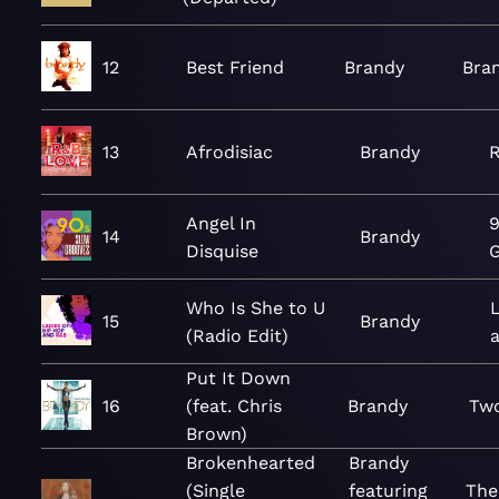
12
Best Friend
Brandy
Bra
13
Afrodisiac
Brandy
Angel In
9
14
Brandy
Disquise
G
Who Is She to U
15
Brandy
(Radio Edit)
Put It Down
16
(feat. Chris
Brandy
Two
Brown)
Brokenhearted
Brandy
(Single
featuring
The