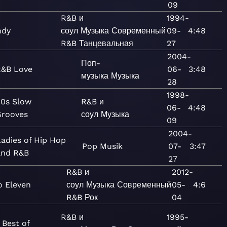
09
R&B и
1994-
ndy
соул
Музыка
Современный
09-
4:48
R&B
Танцевальная
27
2004-
Поп-
R&B Love
06-
3:48
музыка
Музыка
28
1998-
0s Slow
R&B и
06-
4:48
rooves
соул
Музыка
09
2004-
Ladies of Hip Hop
Pop
Musik
07-
3:47
and R&B
27
R&B и
2012-
 Eleven
соул
Музыка
Современный
05-
4:6
R&B
Рок
04
R&B и
1995-
 Best of