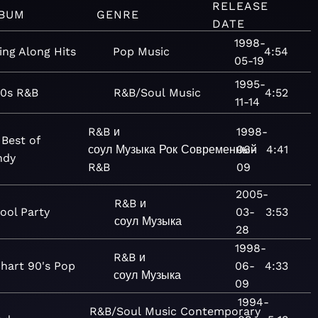
RELEASE
BUM
GENRE
DATE
1998-
ing Along Hits
Pop
Music
4:54
05-19
1995-
0s R&B
R&B/Soul
Music
4:52
11-14
R&B и
1998-
Best of
соул
Музыка
Рок
Современный
06-
4:41
ndy
R&B
09
2005-
R&B и
ool Party
03-
3:53
соул
Музыка
28
1998-
R&B и
hart 90's Pop
06-
4:33
соул
Музыка
09
1994-
R&B/Soul
Music
Contemporary