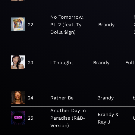
No Tomorrow,
22
Pt. 2 (feat. Ty
Brandy
Dolla $ign)
23
I Thought
Brandy
Ful
24
Rather Be
Brandy
Another Day In
Brandy &
25
Paradise (R&B-
Ray J
Version)