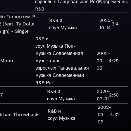
взрослых
Танцевальная
Рок
05
Современный
R&B
No Tomorrow, Pt.
R&B и
2020-
2 (feat. Ty Dolla
3:4
соул
Музыка
10-14
$ign) - Single
R&B и
соул
Музыка
Поп-
музыка
Современная
2002-
l Moon
музыка для
03-
4:29
взрослых
Танцевальная
05
музыка
Современный
R&B
Рок
R&B и
2020-
b7
2:50
соул
Музыка
07-31
2002-
R&B и
Urban Throwback
03-
4:31
соул
Музыка
05