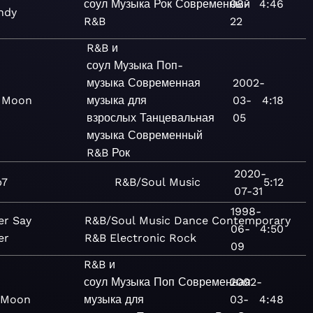
соул
Музыка
Рок
Современный
08-
4:46
ndy
R&B
22
R&B и
соул
Музыка
Поп-
музыка
Современная
2002-
l Moon
музыка для
03-
4:18
взрослых
Танцевальная
05
музыка
Современный
R&B
Рок
2020-
b7
R&B/Soul
Music
5:12
07-31
1998-
er Say
R&B/Soul
Music
Dance
Contemporary
06-
4:50
er
R&B
Electronic
Rock
09
R&B и
соул
Музыка
Поп
Современная
2002-
l Moon
музыка для
03-
4:48