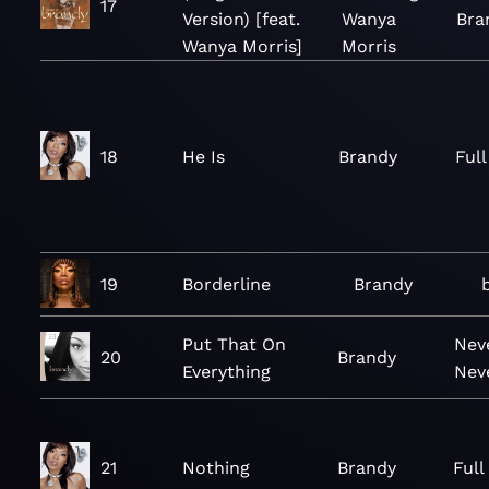
17
Version) [feat.
Wanya
Bra
Wanya Morris]
Morris
18
He Is
Brandy
Ful
19
Borderline
Brandy
Put That On
Nev
20
Brandy
Everything
Nev
21
Nothing
Brandy
Ful