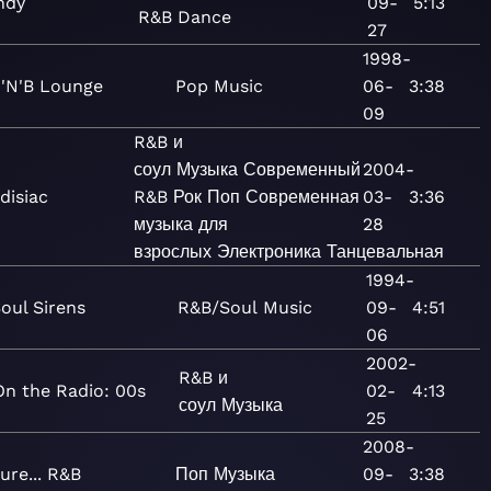
ndy
09-
5:13
R&B
Dance
27
1998-
'N'B Lounge
Pop
Music
06-
3:38
09
R&B и
соул
Музыка
Современный
2004-
disiac
R&B
Рок
Поп
Современная
03-
3:36
музыка для
28
взрослых
Электроника
Танцевальная
1994-
oul Sirens
R&B/Soul
Music
09-
4:51
06
2002-
R&B и
On the Radio: 00s
02-
4:13
соул
Музыка
25
2008-
ure... R&B
Поп
Музыка
09-
3:38