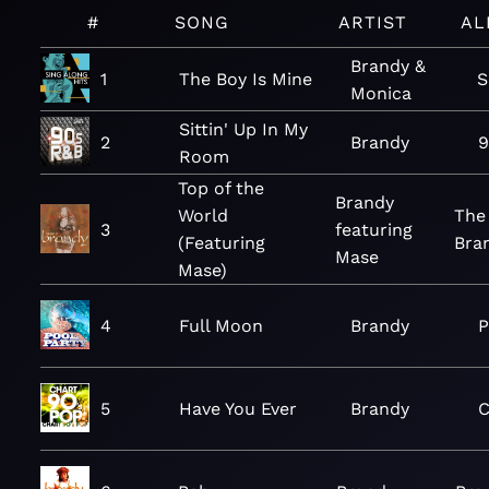
#
SONG
ARTIST
AL
Brandy &
1
The Boy Is Mine
S
Monica
Sittin' Up In My
2
Brandy
9
Room
Top of the
Brandy
World
The 
3
featuring
(Featuring
Bra
Mase
Mase)
4
Full Moon
Brandy
P
5
Have You Ever
Brandy
C