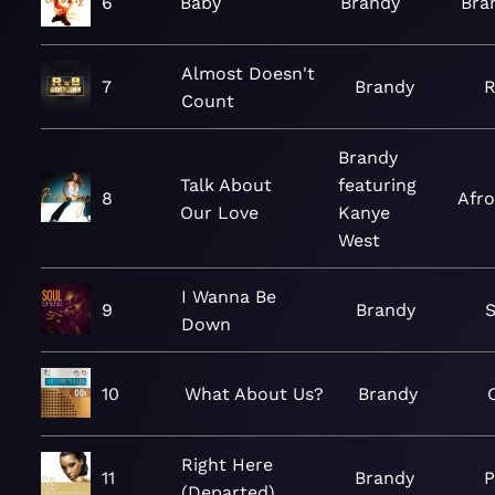
6
Baby
Brandy
Bra
Almost Doesn't
7
Brandy
R
Count
Brandy
Talk About
featuring
8
Afro
Our Love
Kanye
West
I Wanna Be
9
Brandy
S
Down
10
What About Us?
Brandy
Right Here
11
Brandy
P
(Departed)