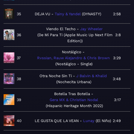
35
DEJA VU
Tainy & Yandel
DYNASTY
2:58
Viendo El Techo
Jay Wheeler
36
De Mí Para Ti (Apple Music Up Next Film
3:8
Edition)
Nostálgico
37
Rvssian, Rauw Alejandro & Chris Brown
3:29
Nostálgico - Single
Otra Noche Sin Ti
J Balvin & Khalid
38
3:48
Nochecita Urbana
Botella Tras Botella
39
Gera MX & Christian Nodal
3:17
Hispanic Heritage Month 2022
40
LE GUSTA QUE LA VEAN
Lunay
El Niño
2:49