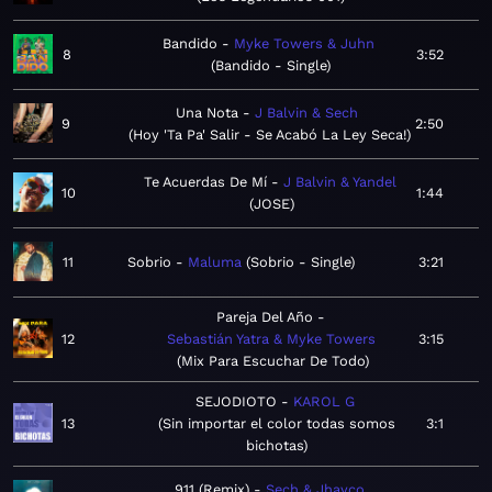
Bandido
Myke Towers & Juhn
8
3:52
Bandido - Single
Una Nota
J Balvin & Sech
9
2:50
Hoy 'Ta Pa' Salir - Se Acabó La Ley Seca!
Te Acuerdas De Mí
J Balvin & Yandel
10
1:44
JOSE
11
Sobrio
Maluma
Sobrio - Single
3:21
Pareja Del Año
12
Sebastián Yatra & Myke Towers
3:15
Mix Para Escuchar De Todo
SEJODIOTO
KAROL G
13
Sin importar el color todas somos
3:1
bichotas
911 (Remix)
Sech & Jhayco