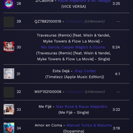
2/Catorce
Rauw Alejandro & Mr. Naisgai
28
3:25
VICE VERSA
29
QZ7B82100019
Unknown
Unknown
—
Travesuras (Remix) [feat. Wisin & Yandel,
Myke Towers & Flow La Movie]
30
Nio García, Casper Mágico & Ozuna
5:24
Travesuras (Remix) [feat. Wisin & Yandel,
Myke Towers & Flow La Movie] - Single
Esta Dejá
Jhay Cortez
31
4:1
Timelezz (Apple Music Edition)
32
MXF152100006
Unknown
Unknown
—
Me Fijé
Alex Rose & Rauw Alejandro
33
3:22
Me Fijé - Single
Amor en Coma
Manuel Turizo & Maluma
34
3:19
Dopamina