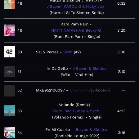
Natan & Shander) [Remix]
48
6:32
J Balvin, KAROL G & Nicky Jam
Normal Si Te Sientes Solita
Ram Pam Pam
49
NATTI NATASHA & Becky G
3:20
Ram Pam Pam - Single
50
Sal y Perrea
Sech
42
3:36
In Da Getto
J Balvin & Skrillex
51
2:10
Wild - Viral Hits
52
MXB952100097
Unknown
Unknown
—
Volando (Remix)
53
Mora, Bad Bunny & Sech
4:33
Volando (Remix) - Single
En Mi Cuarto
Jhayco & Skrillex
54
3:16
Poolside Lounge 2022