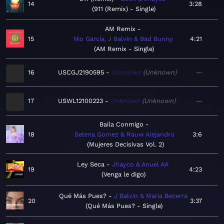
14
3:28
911 (Remix) - Single
AM Remix
15
Nio García, J Balvin & Bad Bunny
4:21
AM Remix - Single
16
USCGJ2190595
Unknown
Unknown
—
17
USWL12100223
Unknown
Unknown
—
Baila Conmigo
18
Selena Gomez & Rauw Alejandro
3:6
Mujeres Decisivas Vol. 2
Ley Seca
Jhayco & Anuel AA
19
4:23
Venga le digo
Qué Más Pues?
J Balvin & Maria Becerra
20
3:37
Qué Más Pues? - Single