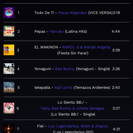
1
Todo De Ti
Rauw Alejandro
VICE VERSA
3:19
2
Pepas
Farruko
Latina Hits
4:44
EL MAKINON
KAROL G & Mariah Angeliq
3
3:29
Fiesta Sin Parar
4
Yonaguni
Bad Bunny
Yonaguni - Single
3:26
5
telepatía
Kali Uchis
Temazos Ardientes
2:40
Lo Siento BB:/
6
Tainy, Bad Bunny & Julieta Venegas
3:27
Lo Siento BB:/ - Single
Fiel
Los Legendarios, Wisin & Jhayco
7
4:21
Los Legendarios 001