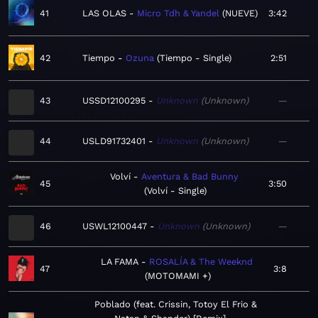
41
LAS OLAS
Micro Tdh & Yandel
NUEVE
3:42
42
Tiempo
Ozuna
Tiempo - Single
2:51
43
USSD12100295
Unknown
Unknown
—
44
USLD91732401
Unknown
Unknown
—
Volví
Aventura & Bad Bunny
45
3:50
Volví - Single
46
USWL12100447
Unknown
Unknown
—
LA FAMA
ROSALÍA & The Weeknd
47
3:8
MOTOMAMI +
Poblado (feat. Crissin, Totoy El Frio &