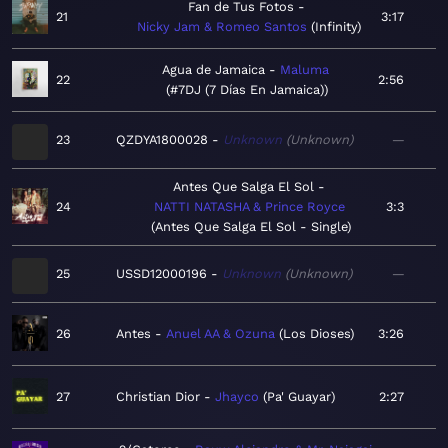
Fan de Tus Fotos
21
3:17
Nicky Jam & Romeo Santos
Infinity
Agua de Jamaica
Maluma
22
2:56
#7DJ (7 Días En Jamaica)
23
QZDYA1800028
Unknown
Unknown
—
Antes Que Salga El Sol
24
NATTI NATASHA & Prince Royce
3:3
Antes Que Salga El Sol - Single
25
USSD12000196
Unknown
Unknown
—
26
Antes
Anuel AA & Ozuna
Los Dioses
3:26
27
Christian Dior
Jhayco
Pa' Guayar
2:27