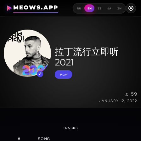
MEOWS.APP
A
RU
EN
ES
JA
ZH
拉丁流行立即听
2021
PLAY
♫ 59
JANUARY 12, 2022
TRACKS
#
SONG