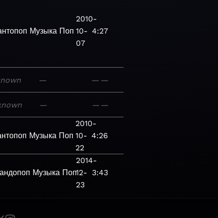
2010-
антопоп
Музыка
Поп
10-
4:27
07
known
—
—
—
known
—
—
—
2010-
антопоп
Музыка
Поп
10-
4:26
22
2014-
андопоп
Музыка
Поп
12-
3:43
23