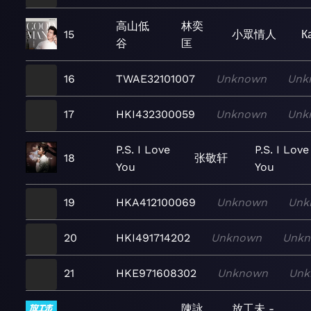
高山低
林奕
15
小眾情人
К
谷
匡
16
TWAE32101007
Unknown
Unk
17
HKI432300059
Unknown
Unk
P.S. I Love
P.S. I Love
18
张敬轩
You
You
19
HKA412100069
Unknown
Unk
20
HKI491714202
Unknown
Unk
21
HKE971608302
Unknown
Unk
陳詠
放工未 -