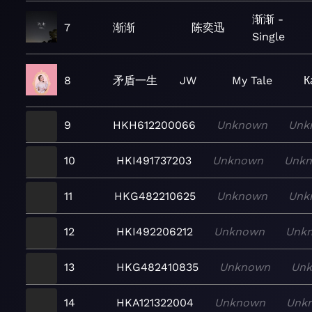
渐渐 -
7
渐渐
陈奕迅
Single
8
矛盾一生
JW
My Tale
К
9
HKH612200066
Unknown
Unk
10
HKI491737203
Unknown
Unk
11
HKG482210625
Unknown
Unk
12
HKI492206212
Unknown
Unk
13
HKG482410835
Unknown
Un
14
HKA121322004
Unknown
Unk