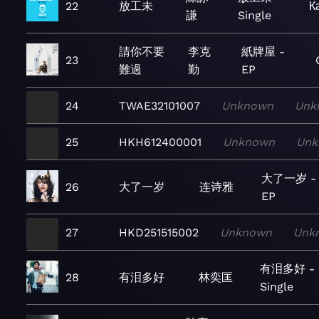
22
放工未
К
謙
Single
請你不要
李克
紙牌屋 -
23
難過
勤
EP
24
TWAE32101007
Unknown
Unk
25
HKH612400001
Unknown
Unk
大了一岁 -
26
大了一岁
连诗雅
EP
27
HKD251515002
Unknown
Unk
有泪多好 -
28
有泪多好
林奕匡
Single