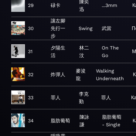
陳奕
29
碌卡
...3mm
К
迅
讓左腳
30
先行一
Swing
武當
П
步
夕陽生
林二
On The
31
М
活
汶
Go
麥浚
Walking
32
炸彈人
К
龍
Underneath
李克
33
罪人
罪人
К
勤
陳詠
脂肪葡萄
34
脂肪葡萄
К
謙
- Single