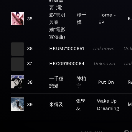
呼吸需
要 (電
影"志明
楊千
Home -
35
К
與春
嬅
EP
嬌"電影
宣傳曲)
36
HKUM71000651
Unknown
Un
37
HKC091900064
Unknown
Un
一千種
陳柏
38
Put On
К
戀愛
宇
張學
Wake Up
39
來得及
М
友
Dreaming