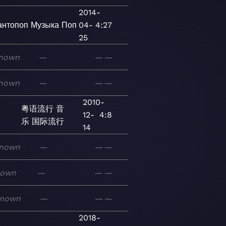
2014-
антопоп
Музыка
Поп
04-
4:27
25
nown
—
—
—
nown
—
—
—
2010-
粤语流行
音
12-
4:8
乐
国际流行
14
nown
—
—
—
nown
—
—
—
nown
—
—
—
2018-