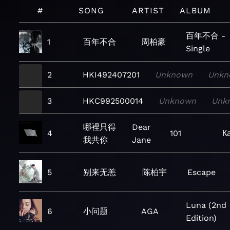
#
SONG
ARTIST
ALBUM
百年不合 -
1
百年不合
周柏豪
Single
2
HKI492407201
Unknown
Unkn
3
HKC992500014
Unknown
Unk
哪裡只得
Dear
4
101
К
我共你
Jane
5
别来无恙
陈柏宇
Escape
Luna (2nd
6
小问题
AGA
Edition)