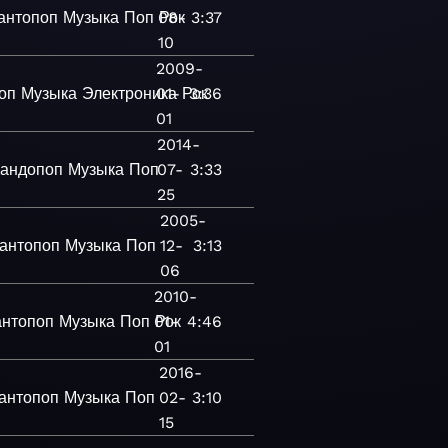
антопоп
Музыка
Поп
08-
Рок
3:37
10
2009-
оп
Музыка
Электроника
01-
Рок
3:36
01
2014-
андопоп
Музыка
Поп
07-
3:33
25
2005-
антопоп
Музыка
Поп
12-
3:13
06
2010-
антопоп
Музыка
Поп
01-
Рок
4:46
01
2016-
антопоп
Музыка
Поп
02-
3:10
15