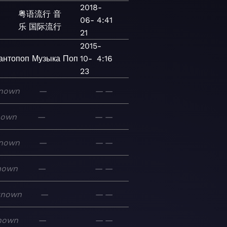
2018-
粤语流行
音
06-
4:41
乐
国际流行
21
2015-
антопоп
Музыка
Поп
10-
4:16
23
nown
—
—
—
nown
—
—
—
nown
—
—
—
nown
—
—
—
known
—
—
—
nown
—
—
—