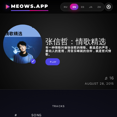
MEOWS.APP
A
RU
EN
ES
JA
ZH
张信哲：情歌精选
有一种情歌叫做张信哲的情歌。最温柔的声音，
最动人的意境，用音乐铸就的信仰，就是哲式情
歌。
PLAY
♫ 16
AUGUST 28, 2015
TRACKS
#
SONG