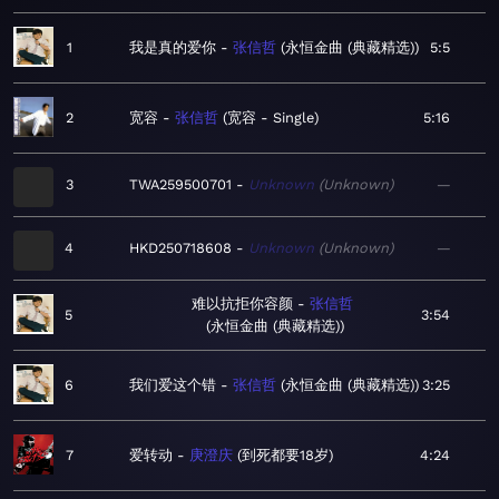
1
我是真的爱你
张信哲
永恒金曲 (典藏精选)
5:5
2
宽容
张信哲
宽容 - Single
5:16
3
TWA259500701
Unknown
Unknown
—
4
HKD250718608
Unknown
Unknown
—
难以抗拒你容颜
张信哲
5
3:54
永恒金曲 (典藏精选)
6
我们爱这个错
张信哲
永恒金曲 (典藏精选)
3:25
7
爱转动
庚澄庆
到死都要18岁
4:24