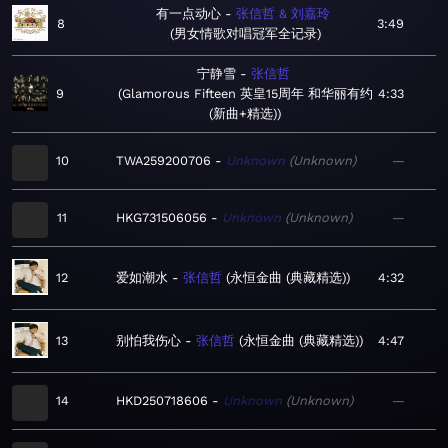
有一点动心
张信哲 & 刘嘉玲
8
3:49
男女情歌对唱冠军全记录
宁静雪
张信哲
9
Glamorous Fifteen 英皇15周年 和华丽有约
4:33
(新曲+精选)
10
TWA259200706
Unknown
Unknown
—
11
HKG731506056
Unknown
Unknown
—
12
爱如潮水
张信哲
永恒金曲 (典藏精选)
4:32
13
别怕我伤心
张信哲
永恒金曲 (典藏精选)
4:47
14
HKD250718606
Unknown
Unknown
—