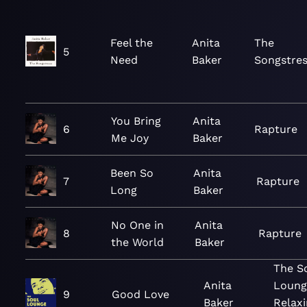
Feel the
Anita
The
5
Need
Baker
Songstre
You Bring
Anita
6
Rapture
Me Joy
Baker
Been So
Anita
7
Rapture
Long
Baker
No One in
Anita
8
Rapture
the World
Baker
The S
Anita
Loung
9
Good Love
Baker
Relaxi