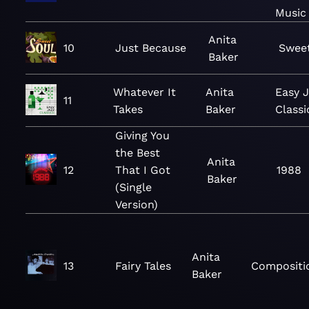
Music
Anita
10
Just Because
Sweet
Baker
Whatever It
Anita
Easy 
11
Takes
Baker
Classi
Giving You
the Best
Anita
12
That I Got
1988
Baker
(Single
Version)
Anita
13
Fairy Tales
Compositi
Baker