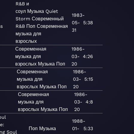
R&B и
соул
Музыка
Quiet
1983-
Storm
Современный
05-
5:38
ss
R&B
Поп
Современная
31
музыка для
взрослых
Современная
1986-
музыка для
03-
4:26
взрослых
Музыка
Поп
20
Современная
1986-
музыка для
03-
5:15
взрослых
Музыка
Поп
20
Современная
1986-
музыка для
03-
4:8
взрослых
Музыка
Поп
20
oul
1988-
e:
Поп
Музыка
01-
5:33
ng Soul