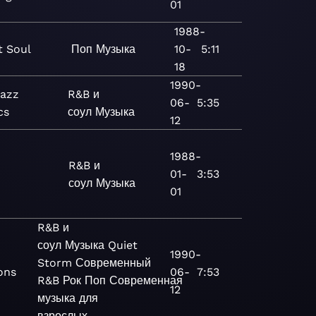
01
1988-
 Soul
Поп
Музыка
10-
5:11
18
1990-
Jazz
R&B и
06-
5:35
cs
соул
Музыка
12
1988-
R&B и
01-
3:53
соул
Музыка
01
R&B и
соул
Музыка
Quiet
1990-
Storm
Современный
ons
06-
7:53
R&B
Рок
Поп
Современная
12
музыка для
взрослых