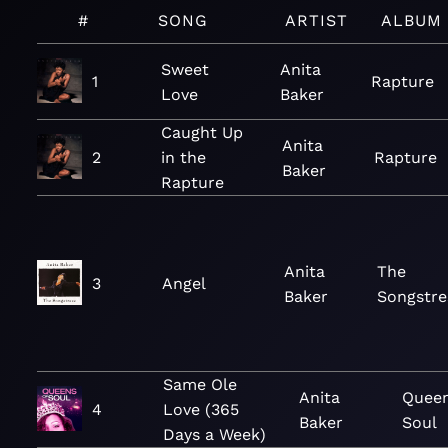
#
SONG
ARTIST
ALBUM
Sweet
Anita
1
Rapture
Love
Baker
Caught Up
Anita
2
in the
Rapture
Baker
Rapture
Anita
The
3
Angel
Baker
Songstre
Same Ole
Anita
Queen
4
Love (365
Baker
Soul
Days a Week)