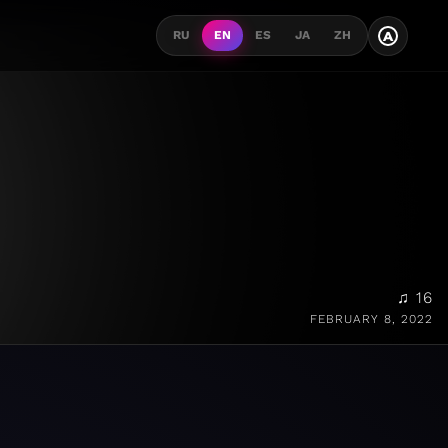
A
RU
EN
ES
JA
ZH
♫ 16
FEBRUARY 8, 2022