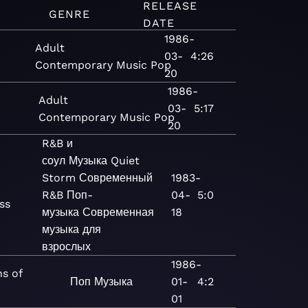
RELEASE
GENRE
DATE
1986-
Adult
03-
4:26
Contemporary
Music
Pop
20
1986-
Adult
03-
5:17
Contemporary
Music
Pop
20
R&B и
соул
Музыка
Quiet
Storm
Современный
1983-
R&B
Поп-
04-
5:0
ss
музыка
Современная
18
музыка для
взрослых
1986-
s of
Поп
Музыка
01-
4:2
01