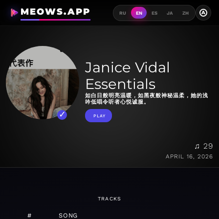
MEOWS.APP
A
RU
EN
ES
JA
ZH
Janice Vidal
Essentials
如白日般明亮温暖，如黑夜般神秘温柔，她的浅
吟低唱令听者心悦诚服。
PLAY
♫ 29
APRIL 16, 2026
TRACKS
#
SONG