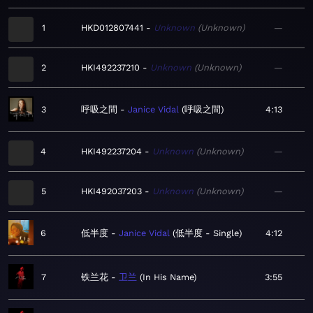
1
HKD012807441
Unknown
Unknown
—
2
HKI492237210
Unknown
Unknown
—
3
呼吸之間
Janice Vidal
呼吸之間
4:13
4
HKI492237204
Unknown
Unknown
—
5
HKI492037203
Unknown
Unknown
—
6
低半度
Janice Vidal
低半度 - Single
4:12
7
铁兰花
卫兰
In His Name
3:55