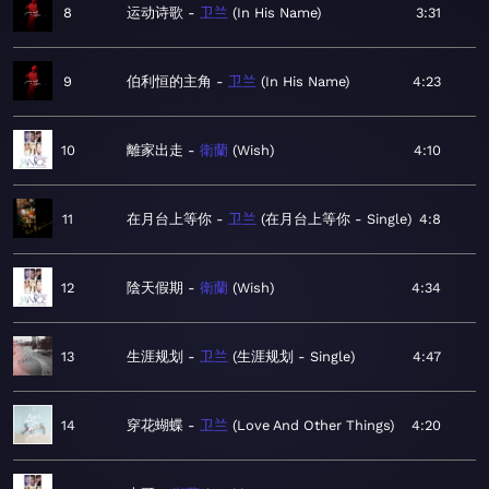
8
运动诗歌
卫兰
In His Name
3:31
9
伯利恒的主角
卫兰
In His Name
4:23
10
離家出走
衛蘭
Wish
4:10
11
在月台上等你
卫兰
在月台上等你 - Single
4:8
12
陰天假期
衛蘭
Wish
4:34
13
生涯规划
卫兰
生涯规划 - Single
4:47
14
穿花蝴蝶
卫兰
Love And Other Things
4:20