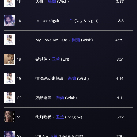
15
大哥
衛蘭
Wish
3:57
16
In Love Again
卫兰
Day & Night
3:3
17
My Love My Fate
衛蘭
Wish
4:29
18
错过你
卫兰
E11
3:51
19
情深說話未曾講
衛蘭
Wish
4:14
20
殘酷遊戲
衛蘭
Wish
4:11
21
街灯晚餐
卫兰
Imagine
5:12
22
2004
卫兰
Day & Night
3:30