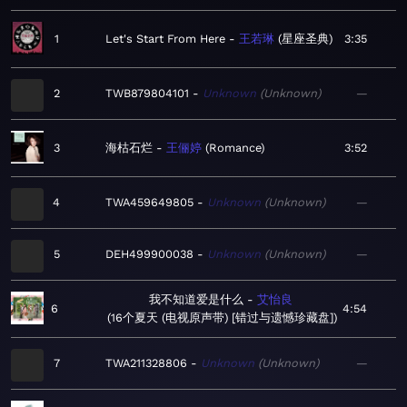
1
Let's Start From Here
王若琳
星座圣典
3:35
2
TWB879804101
Unknown
Unknown
—
3
海枯石烂
王俪婷
Romance
3:52
4
TWA459649805
Unknown
Unknown
—
5
DEH499900038
Unknown
Unknown
—
我不知道爱是什么
艾怡良
6
4:54
16个夏天 (电视原声带) [错过与遗憾珍藏盘]
7
TWA211328806
Unknown
Unknown
—