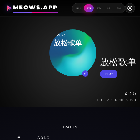
MEOWS.APP
A
RU
EN
ES
JA
ZH
放松歌单
PLAY
♫ 25
DECEMBER 10, 2023
TRACKS
#
SONG