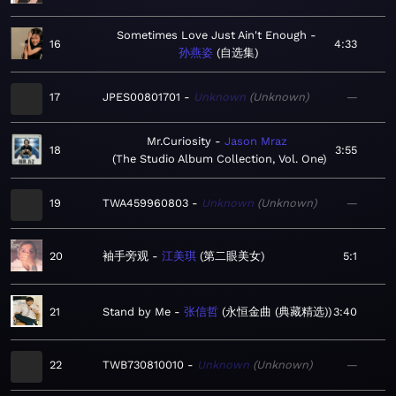
Sometimes Love Just Ain't Enough
16
4:33
孙燕姿
自选集
17
JPES00801701
Unknown
Unknown
—
Mr.Curiosity
Jason Mraz
18
3:55
The Studio Album Collection, Vol. One
19
TWA459960803
Unknown
Unknown
—
20
袖手旁观
江美琪
第二眼美女
5:1
21
Stand by Me
张信哲
永恒金曲 (典藏精选)
3:40
22
TWB730810010
Unknown
Unknown
—