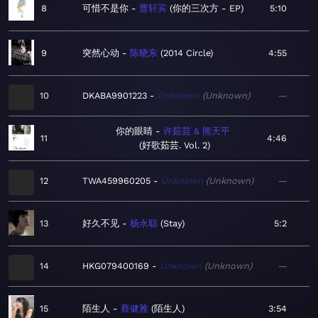
8
可惜不是你
曹轩宾
你的三次方 - EP
5:10
9
突然心动
陈晓东
2014 Circle
4:55
10
DKABA9901223
Unknown
Unknown
—
你的眼睛
许茹芸 & 熊天平
11
4:46
好歌茹芸. Vol. 2
12
TWA459960205
Unknown
Unknown
—
13
好久不见
杨永聪
Stay
5:2
14
HKG079400169
Unknown
Unknown
—
15
陌生人
蔡健雅
陌生人
3:54