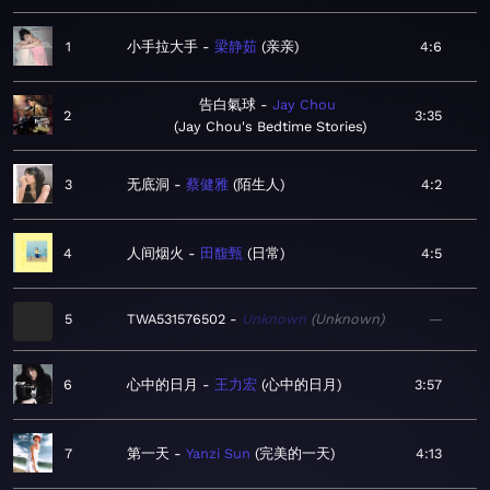
1
小手拉大手
梁静茹
亲亲
4:6
告白氣球
Jay Chou
2
3:35
Jay Chou's Bedtime Stories
3
无底洞
蔡健雅
陌生人
4:2
4
人间烟火
田馥甄
日常
4:5
5
TWA531576502
Unknown
Unknown
—
6
心中的日月
王力宏
心中的日月
3:57
7
第一天
Yanzi Sun
完美的一天
4:13