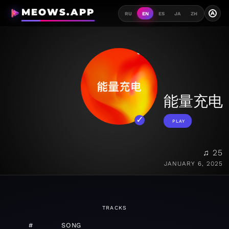
MEOWS.APP
A
RU
EN
ES
JA
ZH
能量充电
PLAY
♫ 25
JANUARY 6, 2025
TRACKS
#
SONG