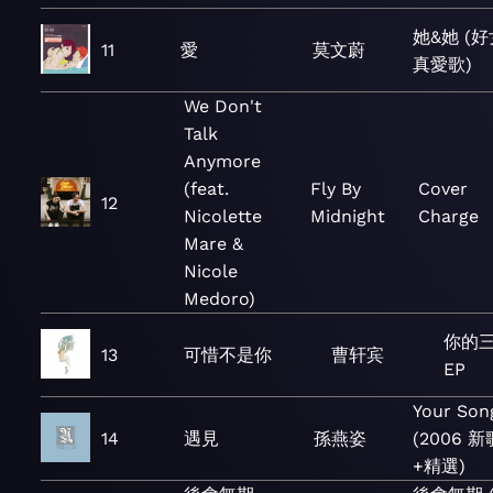
她&她 (
11
愛
莫文蔚
真愛歌)
We Don't
Talk
Anymore
(feat.
Fly By
Cover
12
Nicolette
Midnight
Charge
Mare &
Nicole
Medoro)
你的三
13
可惜不是你
曹轩宾
EP
Your Son
14
遇見
孫燕姿
(2006 新
+精選)